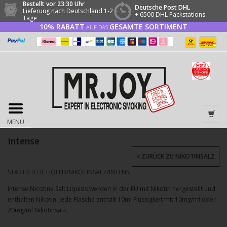
Bestellt vor 23:30 Uhr
Deutsche Post DHL
Lieferung nach Deutschland 1-2
+ 6500 DHL Packstations
Tage
10% RABATT
GESAMTE SORTIMENT
AUF DAS
MENU
Intense
ZURÜCK ZU NIKOTINSALZ
STARTSEITE
/
E LIQUID
/
NIKOTINSALZ
/
INTENSE
Intense Nicotine Salt Liquids werden in der EU mit Nikotin hergestellt und
enthalten Nikotin. Jede Flasche enthält 10ml Flüssigkeit mit 10mg/ml oder
20mg/ml Nikotinsalz.