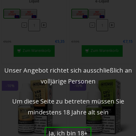
Liquid
e-Liquid
10mg
20mg
10mg
20mg
0x
0x
0x
0x
-
-
+
+
€5,35
€7,15
€5,95
€7,95
Zum Warenkorb
Zum Warenkorb
Unser Angebot richtet sich ausschließlich an
volljärige Personen
-10%
-10%
Um diese Seite zu betreten müssen Sie
mindestens 18 Jahre alt sein
Ja, ich bin 18+