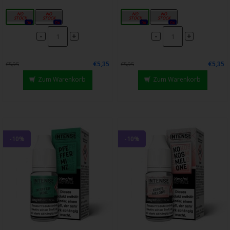
10mg
20mg
10mg
20mg
0x
0x
0x
0x
-
-
+
+
€5,35
€5,35
€5,95
€5,95
Zum Warenkorb
Zum Warenkorb
-10%
-10%