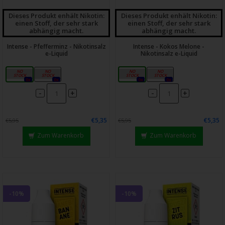
Dieses Produkt enhält Nikotin:
Dieses Produkt enhält Nikotin:
einen Stoff, der sehr stark
einen Stoff, der sehr stark
abhängig macht.
abhängig macht.
Intense - Pfefferminz - Nikotinsalz
Intense - Kokos Melone -
e-Liquid
Nikotinsalz e-Liquid
10mg
20mg
10mg
20mg
0x
0x
0x
0x
-
-
+
+
€5,35
€5,35
€5,95
€5,95
Zum Warenkorb
Zum Warenkorb
-10%
-10%