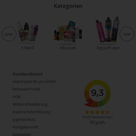
Kategorien
e
prev
next
e liquid
elfa pods
big puff vape
Kundendienst
Impressum Mr-joy GmbH
Retouren-Portal
AGB
Widerrufsbelehrung
Datenschutzerklärung
Jugendschutz
Rückgaberecht
Newsletter