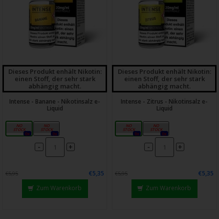
Dieses Produkt enhält Nikotin:
Dieses Produkt enhält Nikotin:
einen Stoff, der sehr stark
einen Stoff, der sehr stark
abhängig macht.
abhängig macht.
Intense - Banane - Nikotinsalz e-
Intense - Zitrus - Nikotinsalz e-
Liquid
Liquid
10mg
20mg
10mg
20mg
0x
0x
0x
0x
-
-
+
+
€5,35
€5,35
€5,95
€5,95
Zum Warenkorb
Zum Warenkorb