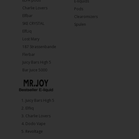
ELFA pods
E-liquids
Charlie Lovers
Pods
Elfbar
Clearomizers
SKE CRYSTAL
Spulen
ElfLiq
Lost Mary
187 Strassenbande
Flerbar
Juicy Bars High 5
Bar Juice 5000
1.⁠ ⁠Juicy Bars High 5
2.⁠ ⁠⁠Elfliq
3.⁠ ⁠⁠Charlie Lovers
4.⁠ ⁠⁠Dodo Vape
5. ⁠Revoltage