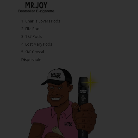
1.⁠ ⁠Charlie Lovers Pods
2.⁠ ⁠⁠Elfa Pods
3.⁠ ⁠⁠187 Pods
4.⁠ ⁠⁠Lost Mary Pods
5.⁠ ⁠⁠SKE Crystal
Disposable