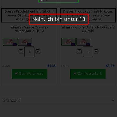
Dieses Produkt enhält Nikotin:
Dieses Produkt enhält Nikotin:
einen Stoff, der sehr stark
einen Stoff, der sehr stark
Nein, ich bin unter 18
abhängig macht.
abhängig macht.
Intense - Vanille Orange -
Intense - Grüner Apfel - Nikotinsalz
Nikotinsalz e-Liquid
e-Liquid
10mg
20mg
10mg
20mg
0x
0x
0x
0x
-
-
+
+
€5,35
€5,35
€5,95
€5,95
Zum Warenkorb
Zum Warenkorb