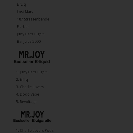
ElfLiq
Lost Mary
187 Strassenbande
Flerbar
Juicy Bars High 5
Bar Juice 5000
1.⁠ ⁠Juicy Bars High 5
2.⁠ ⁠⁠Elfliq
3.⁠ ⁠⁠Charlie Lovers
4.⁠ ⁠⁠Dodo Vape
5. ⁠Revoltage
1.⁠ ⁠Charlie Lovers Pods