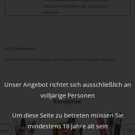
örtlichen Vorschriften der Entsorgung
zuführen.
187 Straßenbande
Zur Wunschliste hinzufügen
/
Zum Vergleich hinzufügen
/
Drucken
Unser Angebot richtet sich ausschließlich an
volljärige Personen
Kategorien
Um diese Seite zu betreten müssen Sie
mindestens 18 Jahre alt sein
prev
next