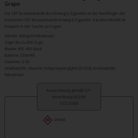
Grape
Die 187 Strassenbande Box Einweg-E-Zigarette ist der Nachfolger der
bekannten 187 Strassenbande Einweg-E-Zigarette. Das Box-Modell ist
bequem in der Tasche zu tragen.
Nikotin: 20mg/ml Nikotinsalz
Züge: Bis zu 600 Züge
Master VPE: 400 Stück
Batterie: 550mAh
Volumen: 2 ml
Inhaltsstoffe: Glycerin, Polypropylenglykol (E1520), Aromastoffe,
Nikotinsalz
Auszeichnung gemäß CLP-
Verordnung (EG) Nr.
1272/2008
GHS06