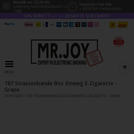
Bestellt vor 23:30 Uhr
Deutsche Post DHL
Lieferung nach Deutschland 1-2
+ 6500 DHL Packstations
Tage
10% RABATT
GESAMTE SORTIMENT
AUF DAS
MENU
187 Strassenbande Box Einweg E-Zigarette -
Grape
STARTSEITE
/
187 STRASSENBANDE BOX EINWEG E-ZIGARETTE - GRAPE