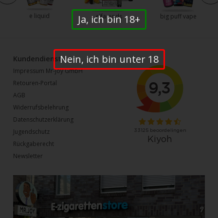
e liquid
elfa pods
big puff vape
Ja, ich bin 18+
Nein, ich bin unter 18
Kundendienst
Impressum Mr-joy GmbH
Retouren-Portal
AGB
Widerrufsbelehrung
Datenschutzerklärung
Jugendschutz
Rückgaberecht
Newsletter