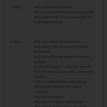
H-Sätze:
H301 Giftig bei Verschlucken.
H312 Gesundheitsschädlich bei Hautkontakt.
H412 Schädlich für Wasserorganismen, mit
langfristiger Wirkung.
P-Sätze:
P101 Ist ärztlicher Rat erforderlich,
Verpackung oder Kennzeichnungsetikett
bereithalten.
P102 Darf nicht in die Hände von Kindern
gelangen.
P264 Nach Gebrauch … gründlich waschen.
P270 Bei Gebrauch nicht essen, trinken oder
rauchen.
P301+P310 BEI VERSCHLUCKEN: Sofort
GIFTINFORMATIONSZENTRUM/Arzt/
…/anrufen.
P330 Mund ausspülen.
P405 Unter Verschluss aufbewahren.
P501 Inhalt/Behälter entsprechend den