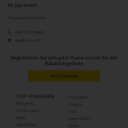
Mr-Joy GmbH
E-zigaretten & E-liquids
+49176 2679 8853
info@mr-joy.de
Registrieren Sie sich jetzt !!! und nutzen Sie alle
Rabattangebote
REGISTRIEREN
TOP 10 MARKEN
E-zigaretten
ELFA pods
E-liquids
Charlie Lovers
Pods
Elfbar
Clearomizers
SKE CRYSTAL
Spulen