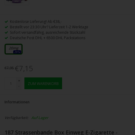
Kostenlose Lieferung! Ab €38,-
Bestellt vor 23:30 Uhr? Lieferzeit 1-2 Werktage
Sofort versandfähig, ausreichende Stückzahl
Deutsche Post DHL + 6500 DHL Packstations
20mg
291x
€7,15
€7,95
+
ZUM WARENKORB
-
Informationen
Verfügbarkeit:
Auf Lager
187 Strassenbande Box Einweg E-Zigarette -