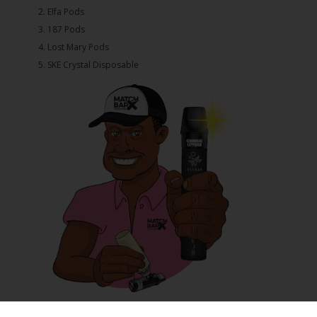
2.⁠ ⁠⁠Elfa Pods
3.⁠ ⁠⁠187 Pods
4.⁠ ⁠⁠Lost Mary Pods
5.⁠ ⁠⁠SKE Crystal Disposable
E-Zigarette vs. Tabakzigarette