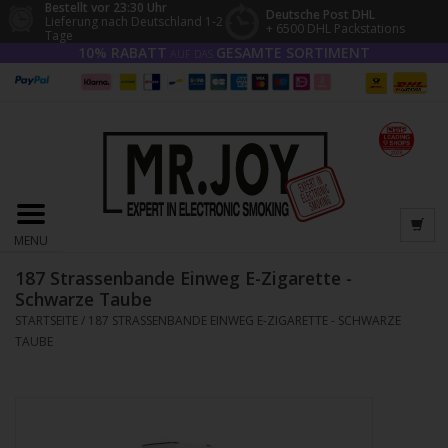
Bestellt vor 23:30 Uhr
Deutsche Post DHL
Lieferung nach Deutschland 1-2
+ 6500 DHL Packstations
Tage
10% RABATT
GESAMTE SORTIMENT
AUF DAS
MENU
187 Strassenbande Einweg E-Zigarette -
Schwarze Taube
STARTSEITE
/
187 STRASSENBANDE EINWEG E-ZIGARETTE - SCHWARZE
TAUBE