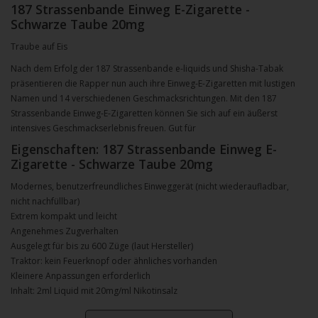
187 Strassenbande Einweg E-Zigarette -
Schwarze Taube 20mg
Traube auf Eis
Nach dem Erfolg der 187 Strassenbande e-liquids und Shisha-Tabak
präsentieren die Rapper nun auch ihre Einweg-E-Zigaretten mit lustigen
Namen und 14 verschiedenen Geschmacksrichtungen. Mit den 187
Strassenbande Einweg-E-Zigaretten können Sie sich auf ein äußerst
intensives Geschmackserlebnis freuen. Gut für
Eigenschaften: 187 Strassenbande Einweg E-
Zigarette - Schwarze Taube 20mg
Modernes, benutzerfreundliches Einweggerät (nicht wiederaufladbar,
nicht nachfüllbar)
Extrem kompakt und leicht
Angenehmes Zugverhalten
Ausgelegt für bis zu 600 Züge (laut Hersteller)
Traktor: kein Feuerknopf oder ähnliches vorhanden
Kleinere Anpassungen erforderlich
Inhalt: 2ml Liquid mit 20mg/ml Nikotinsalz