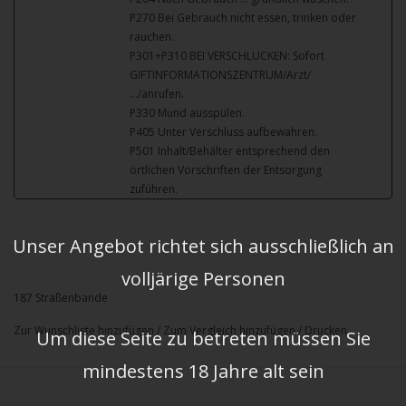
P270 Bei Gebrauch nicht essen, trinken oder
rauchen.
P301+P310 BEI VERSCHLUCKEN: Sofort
GIFTINFORMATIONSZENTRUM/Arzt/
…/anrufen.
P330 Mund ausspülen.
P405 Unter Verschluss aufbewahren.
P501 Inhalt/Behälter entsprechend den
örtlichen Vorschriften der Entsorgung
zuführen.
Unser Angebot richtet sich ausschließlich an
volljärige Personen
187 Straßenbande
Zur Wunschliste hinzufügen
/
Zum Vergleich hinzufügen
/
Drucken
Um diese Seite zu betreten müssen Sie
mindestens 18 Jahre alt sein