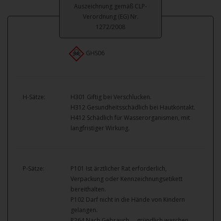
Auszeichnung gemäß CLP-
Verordnung (EG) Nr.
1272/2008
GHS06
H-Sätze:
H301 Giftig bei Verschlucken.
H312 Gesundheitsschädlich bei Hautkontakt.
H412 Schädlich für Wasserorganismen, mit
langfristiger Wirkung.
P-Sätze:
P101 Ist ärztlicher Rat erforderlich,
Verpackung oder Kennzeichnungsetikett
bereithalten.
P102 Darf nicht in die Hände von Kindern
gelangen.
P264 Nach Gebrauch … gründlich waschen.