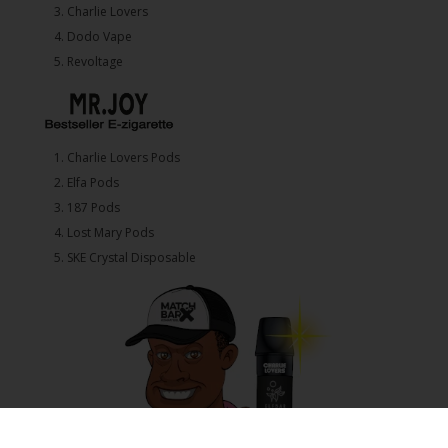
3.⁠ ⁠⁠Charlie Lovers
4.⁠ ⁠⁠Dodo Vape
5. ⁠Revoltage
1.⁠ ⁠Charlie Lovers Pods
2.⁠ ⁠⁠Elfa Pods
3.⁠ ⁠⁠187 Pods
4.⁠ ⁠⁠Lost Mary Pods
5.⁠ ⁠⁠SKE Crystal Disposable