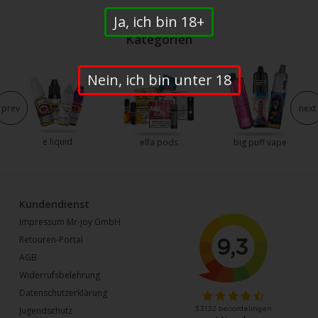
Ja, ich bin 18+
Kategorien
Nein, ich bin unter 18
prev
next
e liquid
elfa pods
big puff vape
Kundendienst
Impressum Mr-joy GmbH
Retouren-Portal
AGB
Widerrufsbelehrung
Datenschutzerklärung
Jugendschutz