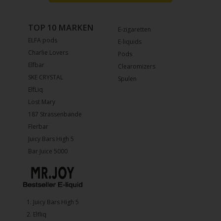
TOP 10 MARKEN
E-zigaretten
ELFA pods
E-liquids
Charlie Lovers
Pods
Elfbar
Clearomizers
SKE CRYSTAL
Spulen
ElfLiq
Lost Mary
187 Strassenbande
Flerbar
Juicy Bars High 5
Bar Juice 5000
1.⁠ ⁠Juicy Bars High 5
2.⁠ ⁠⁠Elfliq