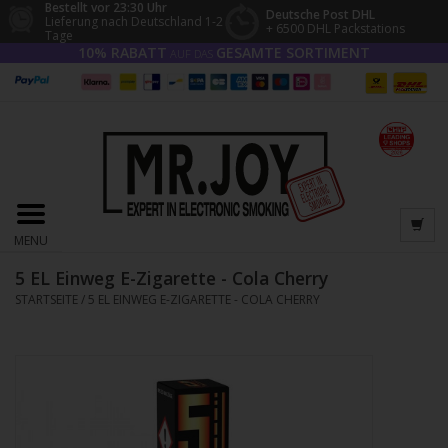
Bestellt vor 23:30 Uhr
Deutsche Post DHL
Lieferung nach Deutschland 1-2
+ 6500 DHL Packstations
Tage
10% RABATT
GESAMTE SORTIMENT
AUF DAS
MENU
5 EL Einweg E-Zigarette - Cola Cherry
STARTSEITE
/
5 EL EINWEG E-ZIGARETTE - COLA CHERRY