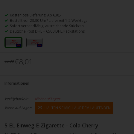
Kostenlose Lieferung! Ab €38,-
Bestellt vor 23:30 Uhr? Lieferzeit 1-2 Werktage
Sofort versandfähig, ausreichende Stückzahl
Deutsche Post DHL + 6500 DHL Packstations
0mg
16mg
0x
0x
€8,01
€8,90
Informationen
Verfügbarkeit:
Nicht auf Lager
Wenn auf Lager:
HALTEN SIE MICH AUF DEM LAUFENDEN
5 EL Einweg E-Zigarette - Cola Cherry