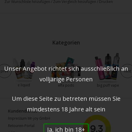
Zur Wunschliste hinzufügen
/
Zum Vergleich hinzufügen
/
Drucken
Kategorien
Unser Angebot richtet sich ausschließlich an
prev
next
volljärige Personen
e liquid
elfa pods
big puff vape
Um diese Seite zu betreten müssen Sie
mindestens 18 Jahre alt sein
Kundendienst
Impressum Mr-joy GmbH
Retouren-Portal
Ja, ich bin 18+