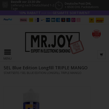
Bestellt vor 23:30 Uhr
Deutsche Post DHL
Lieferung nach Deutschland 1-2
+ 6500 DHL Packstations
Tage
10% RABATT
GESAMTE SORTIMENT
AUF DAS
MENU
5EL Blue Edition Longfill TRIPLE MANGO
STARTSEITE
/
5EL BLUE EDITION LONGFILL TRIPLE MANGO