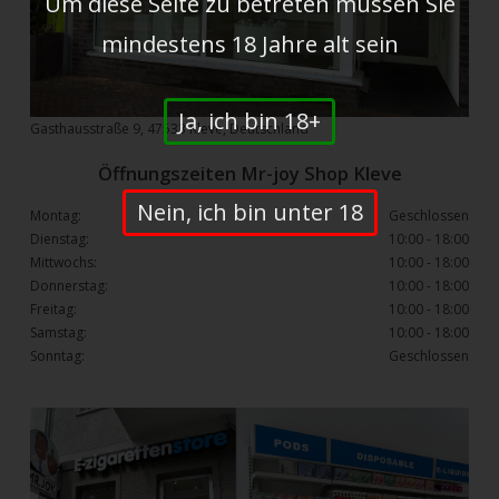
Um diese Seite zu betreten müssen Sie
mindestens 18 Jahre alt sein
Ja, ich bin 18+
Gasthausstraße 9, 47533 Kleve, Deutschland
Öffnungszeiten Mr-joy Shop Kleve
Nein, ich bin unter 18
Montag:
Geschlossen
Dienstag:
10:00 - 18:00
Mittwochs:
10:00 - 18:00
Donnerstag:
10:00 - 18:00
Freitag:
10:00 - 18:00
Samstag:
10:00 - 18:00
Sonntag:
Geschlossen