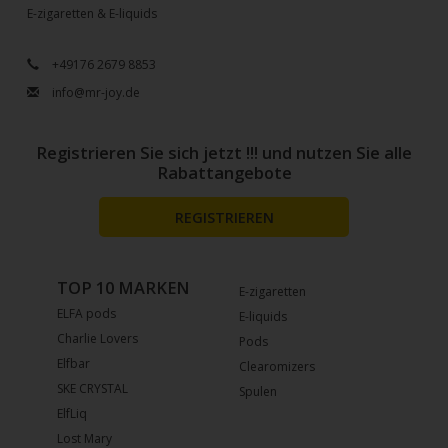
E-zigaretten & E-liquids
+49176 2679 8853
info@mr-joy.de
Registrieren Sie sich jetzt !!! und nutzen Sie alle
Rabattangebote
REGISTRIEREN
TOP 10 MARKEN
E-zigaretten
ELFA pods
E-liquids
Charlie Lovers
Pods
Elfbar
Clearomizers
SKE CRYSTAL
Spulen
ElfLiq
Lost Mary