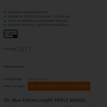
Kostenlose Lieferung! Ab €38,-
Bestellt vor 23:30 Uhr? Lieferzeit 1-2 Werktage
Sofort versandfähig, ausreichende Stückzahl
Deutsche Post DHL + 6500 DHL Packstations
10ml
0x
€10,71
€11,90
Informationen
Verfügbarkeit:
Nicht auf Lager
Wenn auf Lager:
HALTEN SIE MICH AUF DEM LAUFENDEN
5EL Blue Edition Longfill TRIPLE MANGO