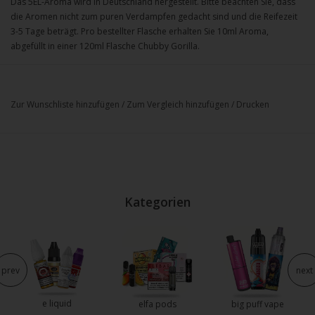
Das 5EL-Aroma wird in Deutschland hergestellt. Bitte beachten Sie, dass
die Aromen nicht zum puren Verdampfen gedacht sind und die Reifezeit
3-5 Tage beträgt. Pro bestellter Flasche erhalten Sie 10ml Aroma,
abgefüllt in einer 120ml Flasche Chubby Gorilla.
Zur Wunschliste hinzufügen
/
Zum Vergleich hinzufügen
/
Drucken
Kategorien
prev
next
e liquid
elfa pods
big puff vape