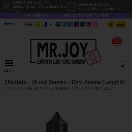
Bestellt vor 23:30 Uhr
Deutsche Post DHL
Lieferung nach Deutschland 1-2
+ 6500 DHL Packstations
Tage
10% RABATT
GESAMTE SORTIMENT
AUF DAS
MENU
6Rabbits - Mixed Berries - 10ml Aroma (Longfill)
STARTSEITE
/
6RABBITS - MIXED BERRIES - 10ML AROMA (LONGFILL)