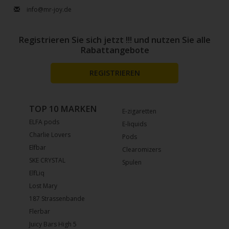
info@mr-joy.de
Registrieren Sie sich jetzt !!! und nutzen Sie alle
Rabattangebote
REGISTRIEREN
TOP 10 MARKEN
E-zigaretten
ELFA pods
E-liquids
Charlie Lovers
Pods
Elfbar
Clearomizers
SKE CRYSTAL
Spulen
ElfLiq
Lost Mary
187 Strassenbande
Flerbar
Juicy Bars High 5