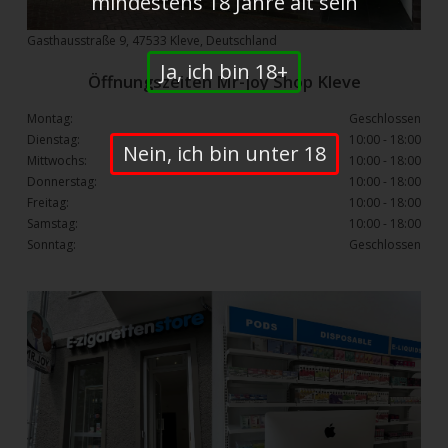
mindestens 18 Jahre alt sein
Gasthausstraße 9, 47533 Kleve, Deutschland
Ja, ich bin 18+
Öffnungszeiten Mr-joy Shop Kleve
Montag:
Geschlossen
Dienstag:
10:00 - 18:00
Nein, ich bin unter 18
Mittwochs:
10:00 - 18:00
Donnerstag:
10:00 - 18:00
Freitag:
10:00 - 18:00
Samstag:
10:00 - 18:00
Sonntag:
Geschlossen