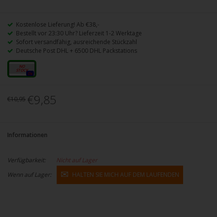
Kostenlose Lieferung! Ab €38,-
Bestellt vor 23:30 Uhr? Lieferzeit 1-2 Werktage
Sofort versandfähig, ausreichende Stückzahl
Deutsche Post DHL + 6500 DHL Packstations
10ml
0x
€9,85
€10,95
Informationen
Verfügbarkeit:
Nicht auf Lager
Wenn auf Lager:
HALTEN SIE MICH AUF DEM LAUFENDEN