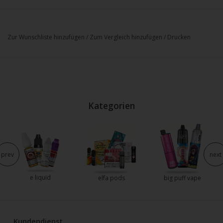
Zur Wunschliste hinzufügen
/
Zum Vergleich hinzufügen
/
Drucken
Kategorien
prev
next
e liquid
elfa pods
big puff vape
Kundendienst