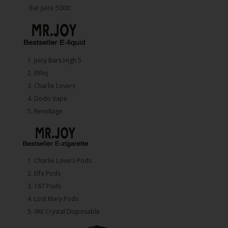
Bar Juice 5000
1.⁠ ⁠Juicy Bars High 5
2.⁠ ⁠⁠Elfliq
3.⁠ ⁠⁠Charlie Lovers
4.⁠ ⁠⁠Dodo Vape
5. ⁠Revoltage
1.⁠ ⁠Charlie Lovers Pods
2.⁠ ⁠⁠Elfa Pods
3.⁠ ⁠⁠187 Pods
4.⁠ ⁠⁠Lost Mary Pods
5.⁠ ⁠⁠SKE Crystal Disposable