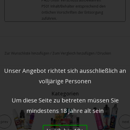
P405 Unter Verschluss aufbewahren.
P501 Inhalt/Behälter entsprechend den
örtlichen Vorschriften der Entsorgung
zuführen.
Zur Wunschliste hinzufügen
/
Zum Vergleich hinzufügen
/
Drucken
Unser Angebot richtet sich ausschließlich an
volljärige Personen
Kategorien
Um diese Seite zu betreten müssen Sie
mindestens 18 Jahre alt sein
prev
next