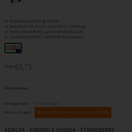
Kostenlose Lieferung! Ab €38,-
Bestellt vor 23:30 Uhr? Lieferzeit 1-2 Werktage
Sofort versandfähig, ausreichende Stückzahl
Deutsche Post DHL + 6500 DHL Packstations
12mg
0x
€6,75
€7,50
Informationen
Verfügbarkeit:
Nicht auf Lager
Wenn auf Lager:
HALTEN SIE MICH AUF DEM LAUFENDEN
ADALYA - EINWEG E-SHISHA - STRAWBERRY