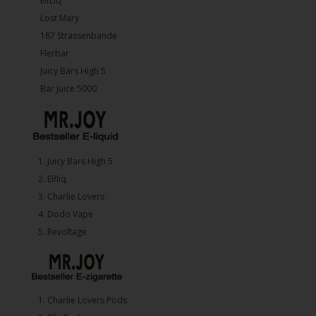
ElfLiq
Lost Mary
187 Strassenbande
Flerbar
Juicy Bars High 5
Bar Juice 5000
1.⁠ ⁠Juicy Bars High 5
2.⁠ ⁠⁠Elfliq
3.⁠ ⁠⁠Charlie Lovers
4.⁠ ⁠⁠Dodo Vape
5. ⁠Revoltage
1.⁠ ⁠Charlie Lovers Pods