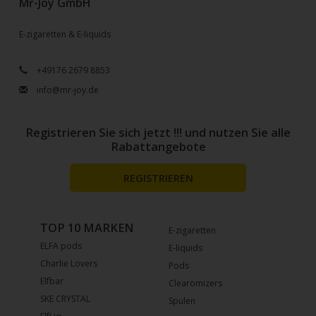
Mr-Joy GmbH
E-zigaretten & E-liquids
+49176 2679 8853
info@mr-joy.de
Registrieren Sie sich jetzt !!! und nutzen Sie alle
Rabattangebote
REGISTRIEREN
TOP 10 MARKEN
E-zigaretten
ELFA pods
E-liquids
Charlie Lovers
Pods
Elfbar
Clearomizers
SKE CRYSTAL
Spulen