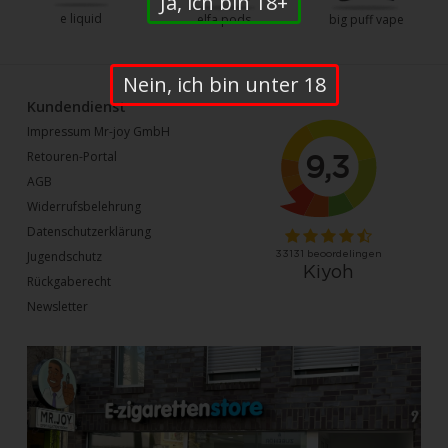
Ja, ich bin 18+
e liquid
elfa pods
big puff vape
Nein, ich bin unter 18
Kundendienst
Impressum Mr-joy GmbH
Retouren-Portal
AGB
Widerrufsbelehrung
Datenschutzerklärung
Jugendschutz
Rückgaberecht
Newsletter