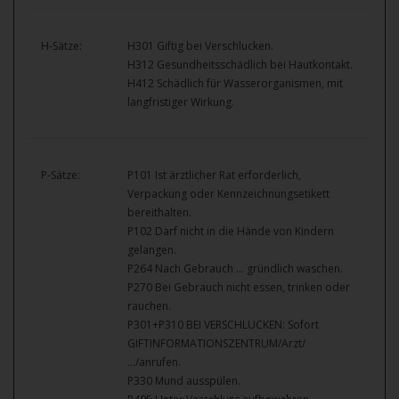
H-Sätze:
H301 Giftig bei Verschlucken.
H312 Gesundheitsschädlich bei Hautkontakt.
H412 Schädlich für Wasserorganismen, mit
langfristiger Wirkung.
P-Sätze:
P101 Ist ärztlicher Rat erforderlich,
Verpackung oder Kennzeichnungsetikett
bereithalten.
P102 Darf nicht in die Hände von Kindern
gelangen.
P264 Nach Gebrauch … gründlich waschen.
P270 Bei Gebrauch nicht essen, trinken oder
rauchen.
P301+P310 BEI VERSCHLUCKEN: Sofort
GIFTINFORMATIONSZENTRUM/Arzt/
…/anrufen.
P330 Mund ausspülen.