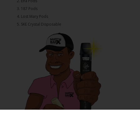
2.⁠ ⁠⁠Elfa Pods
3.⁠ ⁠⁠187 Pods
4.⁠ ⁠⁠Lost Mary Pods
5.⁠ ⁠⁠SKE Crystal Disposable
E-Zigarette vs. Tabakzigarette