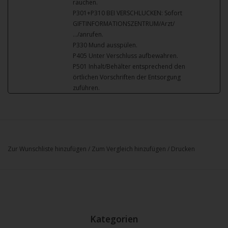
rauchen.
P301+P310 BEI VERSCHLUCKEN: Sofort
GIFTINFORMATIONSZENTRUM/Arzt/
…/anrufen.
P330 Mund ausspülen.
P405 Unter Verschluss aufbewahren.
P501 Inhalt/Behälter entsprechend den
örtlichen Vorschriften der Entsorgung
zuführen.
Zur Wunschliste hinzufügen
/
Zum Vergleich hinzufügen
/
Drucken
Kategorien