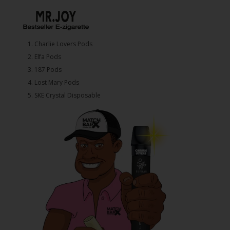
1.⁠ ⁠Charlie Lovers Pods
2.⁠ ⁠⁠Elfa Pods
3.⁠ ⁠⁠187 Pods
4.⁠ ⁠⁠Lost Mary Pods
5.⁠ ⁠⁠SKE Crystal Disposable