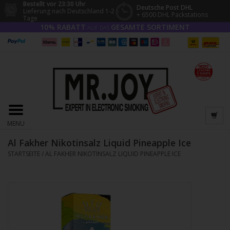
Bestellt vor 23:30 Uhr
Deutsche Post DHL
Lieferung nach Deutschland 1-2
+ 6500 DHL Packstations
Tage
10% RABATT
GESAMTE SORTIMENT
AUF DAS
MENU
Al Fakher Nikotinsalz Liquid Pineapple Ice
STARTSEITE
/
AL FAKHER NIKOTINSALZ LIQUID PINEAPPLE ICE