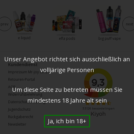
prev
next
e liquid
elfa pods
big puff vape
Unser Angebot richtet sich ausschließlich an
Kundendienst
volljärige Personen
Impressum Mr-joy GmbH
Retouren-Portal
AGB
Um diese Seite zu betreten müssen Sie
Widerrufsbelehrung
mindestens 18 Jahre alt sein
Datenschutzerklärung
Jugendschutz
Rückgaberecht
Ja, ich bin 18+
Newsletter