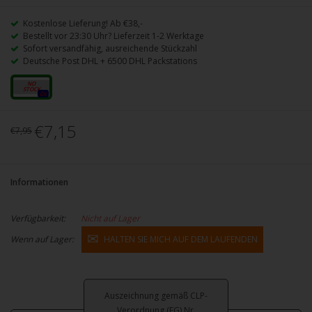
Kostenlose Lieferung! Ab €38,-
Bestellt vor 23:30 Uhr? Lieferzeit 1-2 Werktage
Sofort versandfähig, ausreichende Stückzahl
Deutsche Post DHL + 6500 DHL Packstations
20mg
0x
€7,15
€7,95
Informationen
Verfügbarkeit:
Nicht auf Lager
Wenn auf Lager:
HALTEN SIE MICH AUF DEM LAUFENDEN
Auszeichnung gemäß CLP-
Verordnung (EG) Nr.