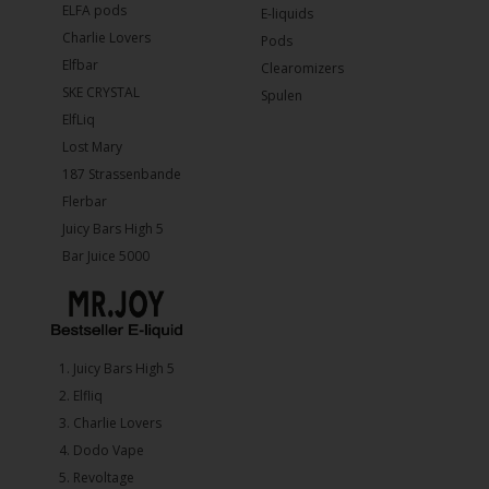
ELFA pods
E-liquids
Charlie Lovers
Pods
Elfbar
Clearomizers
SKE CRYSTAL
Spulen
ElfLiq
Lost Mary
187 Strassenbande
Flerbar
Juicy Bars High 5
Bar Juice 5000
1.⁠ ⁠Juicy Bars High 5
2.⁠ ⁠⁠Elfliq
3.⁠ ⁠⁠Charlie Lovers
4.⁠ ⁠⁠Dodo Vape
5. ⁠Revoltage