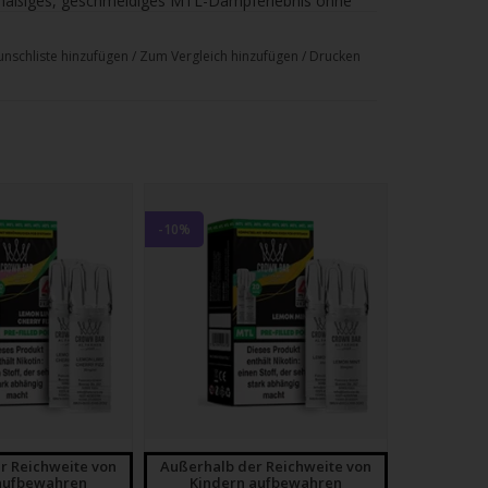
chmäßiges, geschmeidiges MTL-Dampferlebnis ohne
nschliste hinzufügen
/
Zum Vergleich hinzufügen
/
Drucken
 Kit und lassen sich ebenso mit allen ELFA-Pod-
ische Klick-System ermöglicht einen sicheren
aubere Nutzung. Pod einsetzen, einrasten lassen
 Frische
eine natürliche Süße und eine dezente Kälte, die
-10%
l erhitzt das Liquid gleichmäßig, wodurch der
 bleibt. Ideal für alle, die ein fruchtiges, leicht
und allen
ELFA Devices
owohl mit der Al Fakher Pod Kit als auch mit
 garantiert maximale Flexibilität, eine einfache
ug.
r Reichweite von
Außerhalb der Reichweite von
aufbewahren
Kindern aufbewahren