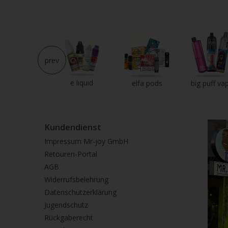
prev
e liquid
neu im shop
elfa pods
big puff va
Kundendienst
Impressum Mr-joy GmbH
Retouren-Portal
AGB
Widerrufsbelehrung
Datenschutzerklärung
Jugendschutz
Rückgaberecht