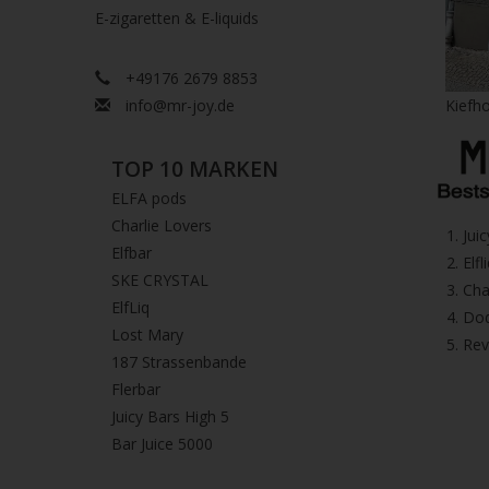
E-zigaretten & E-liquids
+49176 2679 8853
info@mr-joy.de
Kiefho
TOP 10 MARKEN
ELFA pods
Charlie Lovers
1.⁠ ⁠Ju
Elfbar
2.⁠ ⁠⁠Elfl
SKE CRYSTAL
3.⁠ ⁠⁠C
ElfLiq
4.⁠ ⁠⁠
Lost Mary
5. ⁠Re
187 Strassenbande
Flerbar
Juicy Bars High 5
Bar Juice 5000