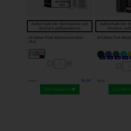
Außerhalb der Reichweite von
Außerhalb der R
Kindern aufbewahren
Kindern au
Al Fakher Pods Watermelon Kiwi -
Al Fakher Pod Akku
2Pcs
20mg
0x
27x
41x
44x
43x
-
+
-
€6,90
€7,67
€8,32
Zum Warenkorb
Zum Ware