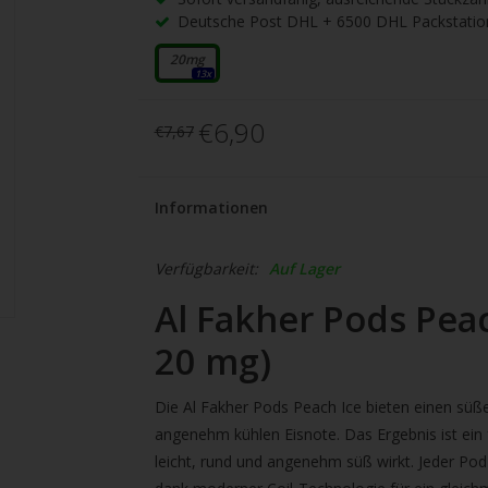
gbare
Deutsche Post DHL + 6500 DHL Packstatio
nis
uwählen.
20mg
13x
ke
€6,90
€7,67
betaste,
Informationen
ewählten
rgebnis
Verfügbarkeit:
Auf Lager
gen.
Al Fakher Pods Peach
tzer
20 mg)
hgeräten
Die Al Fakher Pods Peach Ice bieten einen süß
en
angenehm kühlen Eisnote. Das Ergebnis ist ein 
h-
leicht, rund und angenehm süß wirkt. Jeder Pod