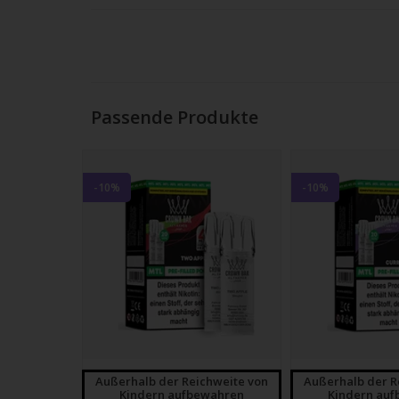
Strei
verw
Passende Produkte
-10%
-10%
Außerhalb der Reichweite von
Außerhalb der R
Kindern aufbewahren
Kindern au