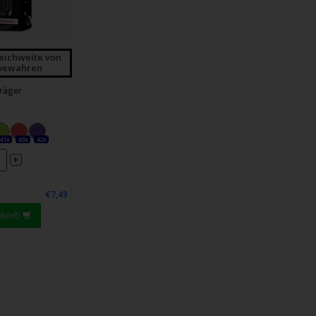
P270 Bei Gebrauch n
P301+P310 BEI VE
GIFTINFORMATION
eichweite von
fbewahren
P330 Mund ausspül
P405 Unter Verschl
träger
P501 Inhalt/Behälte
der Entsorgung zuf
41x
43x
42x
+
€7,49
nkorb