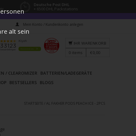
Deutsche Post DHL
tc.
+ 6500 DHL Packstations
 Personen
Mein Konto / Kundenkonto anlegen
e alt sein
IHR WARENKORB
0
items
€0,00
EN / CLEAROMIZER
BATTERIEN/LADEGERÄTE
HOP
BESTSELLERS
BLOGS
STARTSEITE
/
AL FAKHER PODS PEACH ICE - 2PCS
age
l