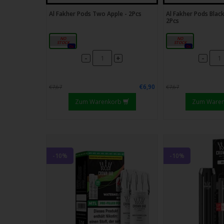
Al Fakher Pods Two Apple - 2Pcs
Al Fakher Pods Black
2Pcs
20mg
20mg
0x
0x
-
-
+
€6,90
€7,67
€7,67
Zum Warenkorb
Zum Ware
-10%
-10%