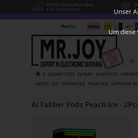
FREIES Verschiffen oben:
B
€38,- Deutschland
L
Unser An
Um diese 
Verw
E-ZIGARETTEN
ELFBAR
ELFA PODS
EINWEG
die
MODS
DIY
VAPORIZER
POUCHES
SUPERIOR B
Pfeile
nach
oben
Al Fakher Pods Peach Ice - 2Pc
und
unten
um
das