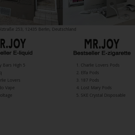
lztraße 253, 12435 Berlin, Deutschland
icy Bars High 5
1.⁠ ⁠Charlie Lovers Pods
iq
2.⁠ ⁠⁠Elfa Pods
harlie Lovers
3.⁠ ⁠⁠187 Pods
Dodo Vape
4.⁠ ⁠⁠Lost Mary Pods
voltage
5.⁠ ⁠⁠SKE Crystal Disposable