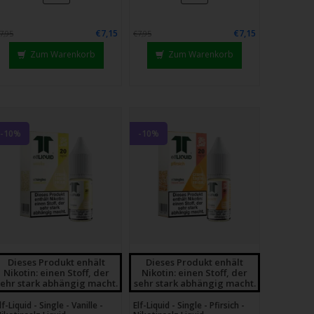
€7,15
€7,15
7,95
€7,95
Zum Warenkorb
Zum Warenkorb
-10%
-10%
Dieses Produkt enhält
Dieses Produkt enhält
Nikotin: einen Stoff, der
Nikotin: einen Stoff, der
sehr stark abhängig macht.
sehr stark abhängig macht.
lf-Liquid - Single - Vanille -
Elf-Liquid - Single - Pfirsich -