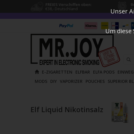
FREIES Verschiffen oben:
B
€38,- Deutschland
L
Unser An
Um diese 
Verw
E-ZIGARETTEN
ELFBAR
ELFA PODS
EINWEG
die
MODS
DIY
VAPORIZER
POUCHES
SUPERIOR B
Pfeile
nach
oben
und
Elf Liquid Nikotinsalz
unten
um
das