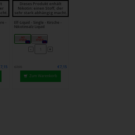
lt
Dieses Produkt enhält
der
Nikotin: einen Stoff, der
cht.
sehr stark abhängig macht.
ere -
Elf-Liquid - Single - Kirsche -
Nikotinsalz Liquid
10mg
20mg
0x
0x
-
+
€7,15
€7,15
€7,95
Zum Warenkorb