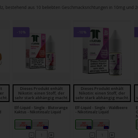
gbare
insalz, bestehend aus 10 beliebten Geschmacksrichtungen in 10mg und 
nis
uwählen.
ke
-10%
-10%
betaste,
ewählten
rgebnis
gen.
lt
Dieses Produkt enhält
Dieses Produkt enhält
der
Nikotin: einen Stoff, der
Nikotin: einen Stoff, der
tzer
cht.
sehr stark abhängig macht.
sehr stark abhängig macht.
Elf-Liquid - Single - Blutorange
Elf-Liquid - Single - Waldbeere
E
hgeräten
d
Kaktus - Nikotinsalz Liquid
- Nikotinsalz Liquid
G
en
N
10mg
20mg
10mg
20mg
h-
0x
0x
0x
0x
-
-
+
+