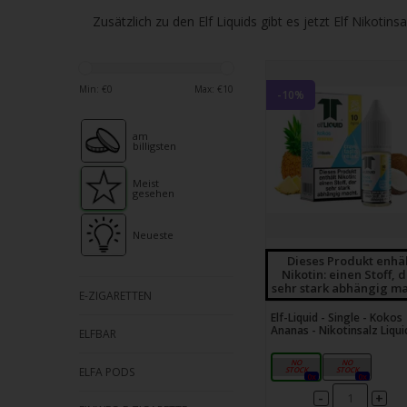
verfü
Zusätzlich zu den Elf Liquids gibt es jetzt Elf Nikot
Ergeb
ausz
Drüc
Min: €
0
Max: €
10
die
-10%
Einga
am
um
billigsten
zum
ausg
Meist
gesehen
Suche
zu
Neueste
gelan
Dieses Produkt enhä
Nikotin: einen Stoff, 
Benu
sehr stark abhängig ma
E-ZIGARETTEN
von
Elf-Liquid - Single - Kokos
Touc
Ananas - Nikotinsalz Liqui
ELFBAR
könn
10mg
20mg
Touc
ELFA PODS
0x
0x
und
-
+