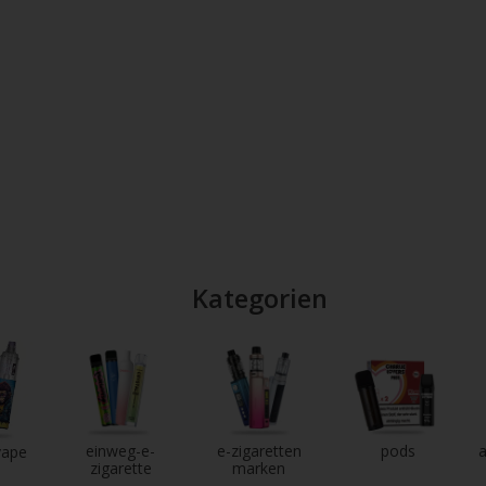
Kategorien
einweg-e-
e-zigaretten
pods
a
vape
zigarette
marken