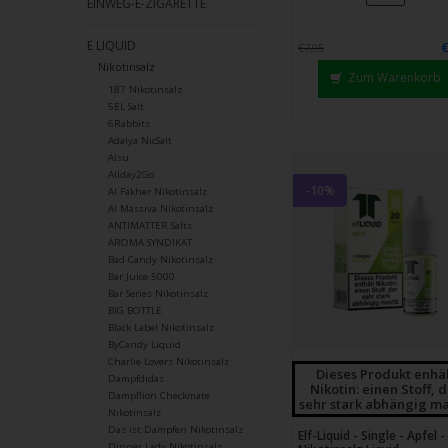
EINWEG-E-ZIGARETTE
Strei
verw
E LIQUID
€7,95
Nikotinsalz
Zum Warenkorb
187 Nikotinsalz
5EL Salt
6Rabbits
Adalya NicSalt
Aisu
Allday2Go
-10%
Al Fakher Nikotinsalz
Al Massiva Nikotinsalz
ANTIMATTER Salts
AROMA SYNDIKAT
Bad Candy Nikotinsalz
Bar Juice 5000
Bar Series Nikotinsalz
BIG BOTTLE
Black Label Nikotinsalz
ByCandy Liquid
Charlie Lovers Nikotinsalz
Dieses Produkt enhä
Dampfdidas
Nikotin: einen Stoff, 
Dampflion Checkmate
sehr stark abhängig ma
Nikotinsalz
Das ist Dampfen Nikotinsalz
Elf-Liquid - Single - Apfel -
Dinner Lady Nikotinsalz