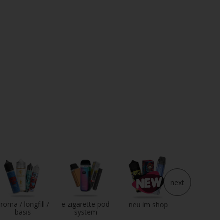
next
roma / longfill /
e zigarette pod
e liqui
neu im shop
basis
system