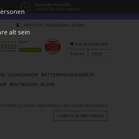
Deutsche Post DHL
tc.
+ 6500 DHL Packstations
 Personen
Mein Konto / Kundenkonto anlegen
e alt sein
IHR WARENKORB
0
items
€0,00
EN / CLEAROMIZER
BATTERIEN/LADEGERÄTE
HOP
BESTSELLERS
BLOGS
TARTSEITE
/
E LIQUID
/
NIKOTINSALZ
/
ELF LIQUID NIKOTINSALZ
ZURÜCK ZU NIKOTINSALZ