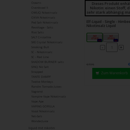
Dieses Produkt enhä
Oceans
Nikotin: einen Stoff, 
Overdosed II
sehr stark abhängig ma
OWLIQ Nikotinsalz
OXVA Nikotinsalz
Elf-Liquid - Single - Himbe
Pod Salt Nikotinsalz
Nikotinsalz Liquid
Revoltage - Salts
Riot Salts
10mg
20mg
SALT Cristallite
0x
0x
SKE Crystal Nikotinsalz
-
+
Smoking Bull
SC - Nikotinsalz
SC - Red Line
SHADOW BURNER salts
€7,95
SINQ Nic Salt
Strapped
Zum Warenkorb
TANTE DAMPF
Twelve Monkeys
Randm Tornado Juices
Vagrand
Vampire Vape Nikotinsalz
Vape Ape
VAPING GORILLA
Vozol Nikotinsalz
Yeti-Salz
WonderJuice
liquid mit nikotin