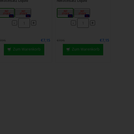
ikotinsalz Liquid
Nikotinsalz Liquid
10mg
20mg
10mg
20mg
0x
0x
0x
0x
-
-
+
+
€7,15
€7,15
7,95
€7,95
Zum Warenkorb
Zum Warenkorb