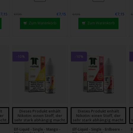
chgesten
enden.
€7,15
€7,15
€7,15
€7,95
€7,95
€
Zum Warenkorb
Zum Warenkorb
-10%
-10%
lt
Dieses Produkt enhält
Dieses Produkt enhält
der
Nikotin: einen Stoff, der
Nikotin: einen Stoff, der
cht.
sehr stark abhängig macht.
sehr stark abhängig macht.
Elf-Liquid - Single - Mango -
Elf-Liquid - Single - Erdbeere -
E