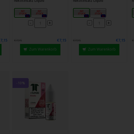
Nikotinsalz Liquid
Nikotinsalz Liquid
N
10mg
20mg
10mg
20mg
0x
0x
0x
0x
-
-
+
+
€7,15
€7,15
€7,15
€7,95
€7,95
€
Zum Warenkorb
Zum Warenkorb
-10%