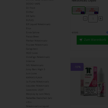
Nikotinsalz Liquid
DODO VAPE
Dr Frost
10mg
20mg
Drifter
0x
0x
DK Salts
-
+
ELFLIQ
Elf Liquid Nikotinsalz
Elux
€7,95
Erste Sahne
Fiasco Brew
Zum Warenkorb
Flerbar Nikotinsalz
Fruizee Nikotinsalz
Gangsterz
HQD Juice
InnoCigs Nikotinsalz
Intense
IVG Nikotinsalz
-10%
Juicy Bars High 5
Just Juice
KAPKA'S FLAVA
La Fume Nikotinsalz
Liquider Nikotinsalz
Lovesticks LIQIT
MaryLiq by Lost Mary
Nebelfee Feenchen Salz
n'Eis
Nikotinsalz e-Liquid