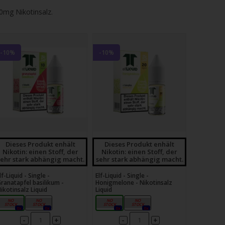
20mg Nikotinsalz.
-10%
-10%
Dieses Produkt enhält
Dieses Produkt enhält
Nikotin: einen Stoff, der
Nikotin: einen Stoff, der
sehr stark abhängig macht.
sehr stark abhängig macht.
lf-Liquid - Single -
Elf-Liquid - Single -
ranatapfel basilikum -
Honigmelone - Nikotinsalz
ikotinsalz Liquid
Liquid
10mg
20mg
10mg
20mg
0x
0x
0x
0x
-
-
+
+