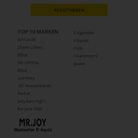
REGISTRIEREN
TOP 10 MARKEN
E-zigaretten
ELFA pods
E-liquids
Charlie Lovers
Pods
Elfbar
Clearomizers
SKE CRYSTAL
Spulen
ElfLiq
Lost Mary
187 Strassenbande
Flerbar
Juicy Bars High 5
Bar Juice 5000