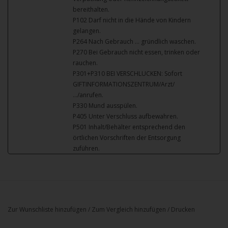
bereithalten.
P102 Darf nicht in die Hände von Kindern
gelangen.
P264 Nach Gebrauch … gründlich waschen.
P270 Bei Gebrauch nicht essen, trinken oder
rauchen.
P301+P310 BEI VERSCHLUCKEN: Sofort
GIFTINFORMATIONSZENTRUM/Arzt/
…/anrufen.
P330 Mund ausspülen.
P405 Unter Verschluss aufbewahren.
P501 Inhalt/Behälter entsprechend den
örtlichen Vorschriften der Entsorgung
zuführen.
Zur Wunschliste hinzufügen
/
Zum Vergleich hinzufügen
/
Drucken