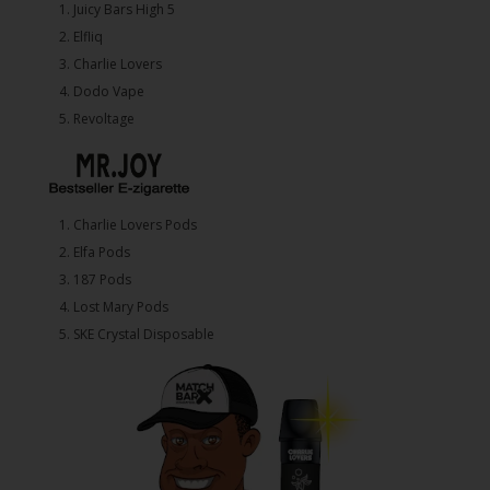
1.⁠ ⁠Juicy Bars High 5
2.⁠ ⁠⁠Elfliq
3.⁠ ⁠⁠Charlie Lovers
4.⁠ ⁠⁠Dodo Vape
5. ⁠Revoltage
1.⁠ ⁠Charlie Lovers Pods
2.⁠ ⁠⁠Elfa Pods
3.⁠ ⁠⁠187 Pods
4.⁠ ⁠⁠Lost Mary Pods
5.⁠ ⁠⁠SKE Crystal Disposable