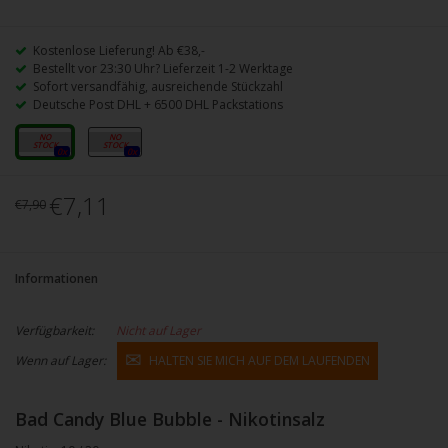
Kostenlose Lieferung! Ab €38,-
Bestellt vor 23:30 Uhr? Lieferzeit 1-2 Werktage
Sofort versandfähig, ausreichende Stückzahl
Deutsche Post DHL + 6500 DHL Packstations
10mg
20mg
0x
0x
€7,11
€7,90
Informationen
Verfügbarkeit:
Nicht auf Lager
Wenn auf Lager:
HALTEN SIE MICH AUF DEM LAUFENDEN
Bad Candy Blue Bubble - Nikotinsalz