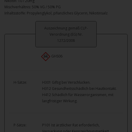
Nikotin: 10 / 20mg
Mischverhältnis: 50% VG / 50% PG
Inhaltsstoffe: Propylenglykol, pflanzliches Glycerin, Nikotinsalz
Auszeichnung gemäß CLP-
Verordnung (EG) Nr.
1272/2008
GHS06
H-Sätze:
H301 Giftig bei Verschlucken.
H312 Gesundheitsschädlich bei Hautkontakt.
H412 Schädlich für Wasserorganismen, mit
langfristiger Wirkung.
P-Sätze:
P101 Ist ärztlicher Rat erforderlich,
Verpackung oder Kennzeichnungsetikett