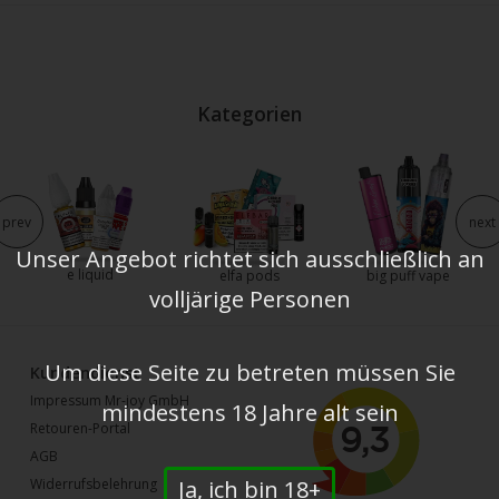
Kategorien
prev
next
Unser Angebot richtet sich ausschließlich an
e liquid
elfa pods
big puff vape
volljärige Personen
Um diese Seite zu betreten müssen Sie
Kundendienst
Impressum Mr-joy GmbH
mindestens 18 Jahre alt sein
Retouren-Portal
AGB
Ja, ich bin 18+
Widerrufsbelehrung