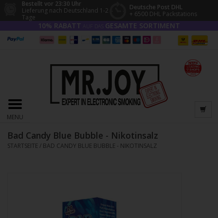
Bestellt vor 23:30 Uhr
Deutsche Post DHL
Lieferung nach Deutschland 1-2
+ 6500 DHL Packstations
Tage
10% RABATT
GESAMTE SORTIMENT
AUF DAS
MENU
Bad Candy Blue Bubble - Nikotinsalz
STARTSEITE
/
BAD CANDY BLUE BUBBLE - NIKOTINSALZ