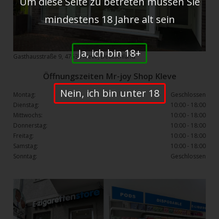
Um diese Seite zu betreten müssen Sie
mindestens 18 Jahre alt sein
Ja, ich bin 18+
Gasthausstraße 9, 47533 Kleve, Deutschland
Öffnungszeiten Mr-joy Shop Kleve
Nein, ich bin unter 18
Montag:
Geschlossen
Dienstag:
10:00 - 18:00
Mittwochs:
10:00 - 18:00
Donnerstag:
10:00 - 18:00
Freitag:
10:00 - 18:00
Samstag:
10:00 - 18:00
Sonntag:
Geschlossen