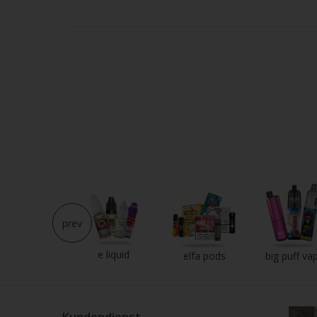
Strei
verw
prev
e liquid
neu im shop
elfa pods
big puff va
Kundendienst