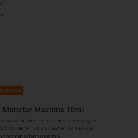
age
l
ns
M LAUFENDEN
a Monstar Machine 10ml
, dass das Selbstmischen so einfach wie möglich
üllt. Der Nutzer füllt die Flaschen mit Base und
sten Aromen sofort verwenden.