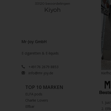
Mr-Joy GmbH
E-zigaretten & E-liquids
+49176 2679 8853
info@mr-joy.de
Kiefho
TOP 10 MARKEN
ELFA pods
Charlie Lovers
1.⁠ ⁠Ju
Elfbar
2.⁠ ⁠⁠Elfl