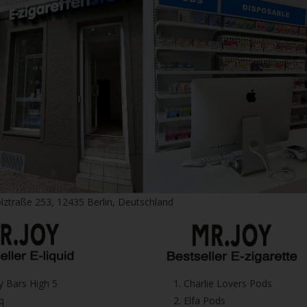
lztraße 253, 12435 Berlin, Deutschland
icy Bars High 5
1.⁠ ⁠Charlie Lovers Pods
iq
2.⁠ ⁠⁠Elfa Pods