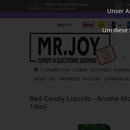
FREIES Verschiffen oben:
B
€38,- Deutschland
L
Unser An
Um diese 
Verw
E-ZIGARETTEN
ELFBAR
ELFA PODS
EINWEG
die
MODS
DIY
VAPORIZER
POUCHES
SUPERIOR B
Pfeile
nach
oben
Bad Candy Liquids - Aroma M
und
10ml
unten
um
das