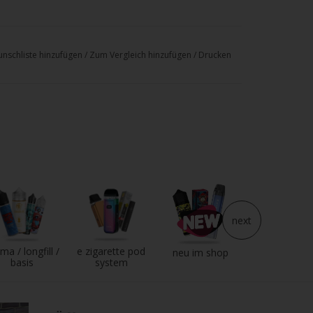
nschliste hinzufügen
/
Zum Vergleich hinzufügen
/
Drucken
next
ma / longfill /
e zigarette pod
e liquid
neu im shop
basis
system