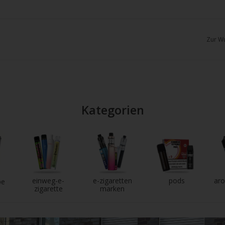
chgesten
enden.
Zur Wu
Kategorien
einweg-e-
e-zigaretten
pods
aro
pe
zigarette
marken