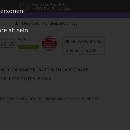
Deutsche Post DHL
tc.
+ 6500 DHL Packstations
 Personen
Mein Konto / Kundenkonto anlegen
e alt sein
IHR WARENKORB
0
items
€0,00
EN / CLEAROMIZER
BATTERIEN/LADEGERÄTE
HOP
BESTSELLERS
BLOGS
ITE
/
BAD CANDY LIQUIDS - AROMA MONSTAR MACHINE 10ML