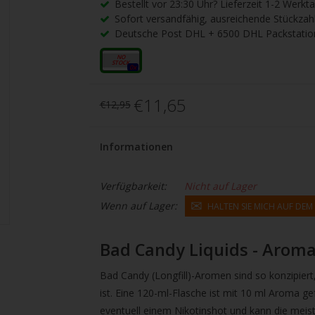
gbare
Bestellt vor 23:30 Uhr? Lieferzeit 1-2 Werkt
Sofort versandfähig, ausreichende Stückzah
nis
Deutsche Post DHL + 6500 DHL Packstatio
uwählen.
ke
10ml
0x
betaste,
€11,65
€12,95
ewählten
Informationen
rgebnis
Verfügbarkeit:
Nicht auf Lager
gen.
Wenn auf Lager:
HALTEN SIE MICH AUF DE
tzer
Bad Candy Liquids - Arom
hgeräten
en
Bad Candy (Longfill)-Aromen sind so konzipiert
h-
ist. Eine 120-ml-Flasche ist mit 10 ml Aroma gef
eventuell einem Nikotinshot und kann die mei