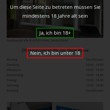
Um diese Seite zu betreten müssen Sie
mindestens 18 Jahre alt sein
Ja, ich bin 18+
Gasthausstraße 9, 47533 Kleve, Deutschland
Öffnungszeiten Mr-joy Shop Kleve
Nein, ich bin unter 18
Montag:
Geschlossen
Dienstag:
10:00 - 18:00
Mittwochs:
10:00 - 18:00
Donnerstag:
10:00 - 18:00
Freitag:
10:00 - 18:00
Samstag:
10:00 - 18:00
Sonntag:
Geschlossen