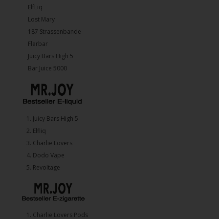
ElfLiq
Lost Mary
187 Strassenbande
Flerbar
Juicy Bars High 5
Bar Juice 5000
1.⁠ ⁠Juicy Bars High 5
2.⁠ ⁠⁠Elfliq
3.⁠ ⁠⁠Charlie Lovers
4.⁠ ⁠⁠Dodo Vape
5. ⁠Revoltage
1.⁠ ⁠Charlie Lovers Pods