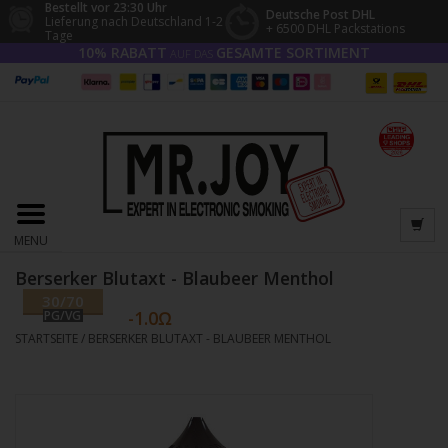
Bestellt vor 23:30 Uhr
Deutsche Post DHL
Lieferung nach Deutschland 1-2
+ 6500 DHL Packstations
Tage
10% RABATT
GESAMTE SORTIMENT
AUF DAS
MENU
Berserker Blutaxt - Blaubeer Menthol
30/70
PG/VG
STARTSEITE
/
BERSERKER BLUTAXT - BLAUBEER MENTHOL