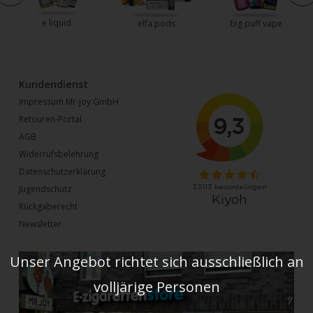
e liquid
elfa pods
big puff vape
Kundendienst
Impressum Mr-joy GmbH
Retouren-Portal
AGB
Widerrufsbelehrung
Datenschutzerklärung
Jugendschutz
Rückgaberecht
Newsletter
Unser Angebot richtet sich ausschließlich an
volljärige Personen