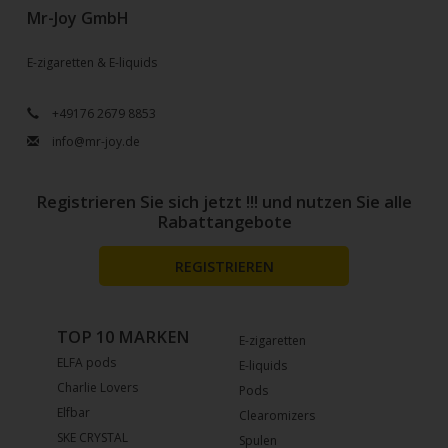
Mr-Joy GmbH
E-zigaretten & E-liquids
+49176 2679 8853
info@mr-joy.de
Registrieren Sie sich jetzt !!! und nutzen Sie alle
Rabattangebote
REGISTRIEREN
TOP 10 MARKEN
E-zigaretten
ELFA pods
E-liquids
Charlie Lovers
Pods
Elfbar
Clearomizers
SKE CRYSTAL
Spulen