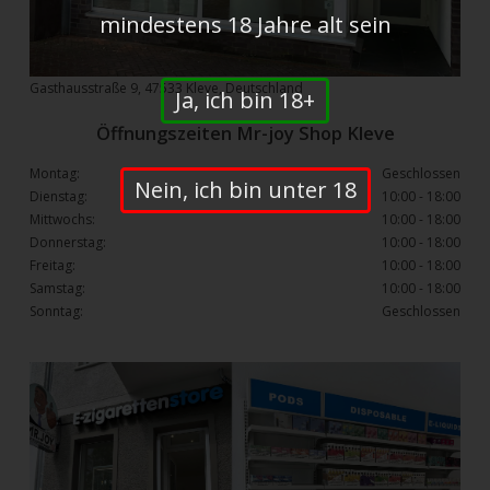
mindestens 18 Jahre alt sein
Gasthausstraße 9, 47533 Kleve, Deutschland
Ja, ich bin 18+
Öffnungszeiten Mr-joy Shop Kleve
Montag:
Geschlossen
Nein, ich bin unter 18
Dienstag:
10:00 - 18:00
Mittwochs:
10:00 - 18:00
Donnerstag:
10:00 - 18:00
Freitag:
10:00 - 18:00
Samstag:
10:00 - 18:00
Sonntag:
Geschlossen