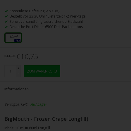
Kostenlose Lieferung! Ab €38,-
Bestellt vor 23:30 Uhr? Lieferzeit 1-2 Werktage
Sofort versandfähig, ausreichende Stückzahl
Deutsche Post DHL + 6500 DHL Packstations
10ml
18x
€10,75
€11,95
+
ZUM WARENKORB
-
Informationen
Verfügbarkeit:
Auf Lager
BigMouth - Frozen Grape Longfill)
Inhalt: 10 ml in 60ml Longfill