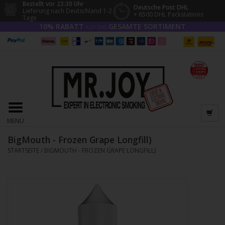
Bestellt vor 23:30 Uhr
Deutsche Post DHL
Lieferung nach Deutschland 1-2
+ 6500 DHL Packstations
Tage
10% RABATT
GESAMTE SORTIMENT
AUF DAS
MENU
BigMouth - Frozen Grape Longfill)
STARTSEITE
/
BIGMOUTH - FROZEN GRAPE LONGFILL)