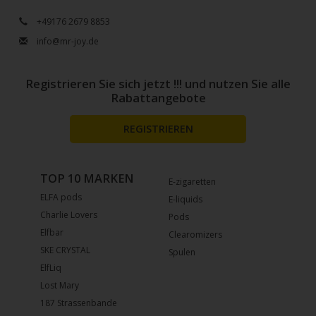
+49176 2679 8853
info@mr-joy.de
Registrieren Sie sich jetzt !!! und nutzen Sie alle
Rabattangebote
REGISTRIEREN
TOP 10 MARKEN
E-zigaretten
ELFA pods
E-liquids
Charlie Lovers
Pods
Elfbar
Clearomizers
SKE CRYSTAL
Spulen
ElfLiq
Lost Mary
187 Strassenbande