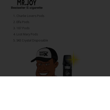
1.⁠ ⁠Charlie Lovers Pods
2.⁠ ⁠⁠Elfa Pods
3.⁠ ⁠⁠187 Pods
4.⁠ ⁠⁠Lost Mary Pods
5.⁠ ⁠⁠SKE Crystal Disposable