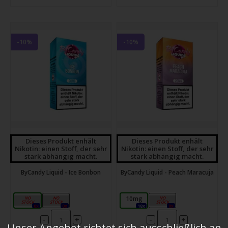
-10%
-10%
Dieses Produkt enhält
Dieses Produkt enhält
Nikotin: einen Stoff, der sehr
Nikotin: einen Stoff, der sehr
stark abhängig macht.
stark abhängig macht.
ByCandy Liquid - Ice Bonbon
ByCandy Liquid - Peach Maracuja
10mg
20mg
10mg
20mg
0x
0x
18x
0x
-
-
+
+
Unser Angebot richtet sich ausschließlich an