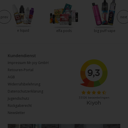
prev
next
e liquid
elfa pods
big puff vape
Kundendienst
Impressum Mr-joy GmbH
Retouren-Portal
AGB
Widerrufsbelehrung
Datenschutzerklärung
Jugendschutz
Rückgaberecht
Newsletter