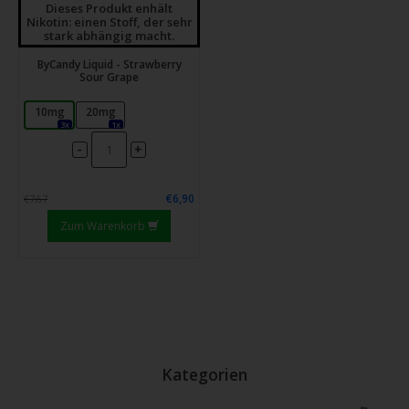
Dieses Produkt enhält
Nikotin: einen Stoff, der sehr
stark abhängig macht.
ByCandy Liquid - Strawberry
Sour Grape
10mg
20mg
3x
1x
-
+
€6,90
€7,67
Zum Warenkorb
Kategorien