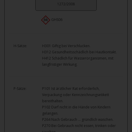
1272/2008
GHS06
H-Sätze:
H301 Giftig bei Verschlucken.
H312 Gesundheitsschädlich bei Hautkontakt.
H412 Schädlich für Wasserorganismen, mit
langfristiger Wirkung.
P-Sätze:
P101 Ist ärztlicher Rat erforderlich,
Verpackung oder Kennzeichnungsetikett
bereithalten.
P102 Darf nicht in die Hände von Kindern
gelangen.
P264 Nach Gebrauch … gründlich waschen.
P270 Bei Gebrauch nicht essen, trinken oder
rauchen.