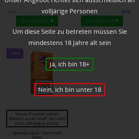
volljärige Personen
€6,90
€6,90
€7,67
€7,67
Zum Warenkorb
Zum Warenkorb
Um diese Seite zu betreten müssen Sie
mindestens 18 Jahre alt sein
-10%
Ja, ich bin 18+
Nein, ich bin unter 18
Dieses Produkt enhält
Nikotin: einen Stoff, der sehr
stark abhängig macht.
ByCandy Liquid - Sour Peach
Rings