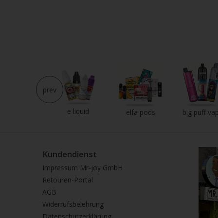
prev
e liquid
neu im shop
elfa pods
big puff va
Kundendienst
Impressum Mr-joy GmbH
Retouren-Portal
AGB
Widerrufsbelehrung
Datenschutzerklärung