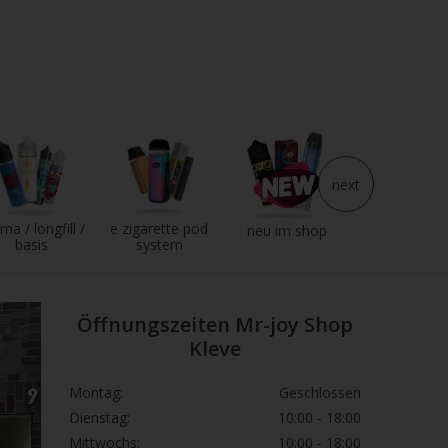
next
ma / longfill /
e zigarette pod
e liquid
neu im shop
basis
system
Öffnungszeiten Mr-joy Shop
Kleve
Montag:
Geschlossen
Dienstag:
10:00 - 18:00
Mittwochs:
10:00 - 18:00