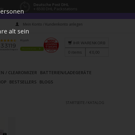
Deutsche Post DHL
tc.
+ 6500 DHL Packstations
 Personen
Mein Konto / Kundenkonto anlegen
e alt sein
IHR WARENKORB
0
items
€0,00
EN / CLEAROMIZER
BATTERIEN/LADEGERÄTE
HOP
BESTSELLERS
BLOGS
STARTSEITE
/
KATALOG