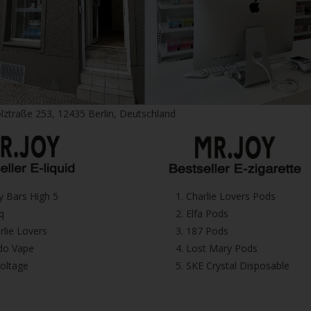
lztraße 253, 12435 Berlin, Deutschland
icy Bars High 5
1.⁠ ⁠Charlie Lovers Pods
iq
2.⁠ ⁠⁠Elfa Pods
harlie Lovers
3.⁠ ⁠⁠187 Pods
Dodo Vape
4.⁠ ⁠⁠Lost Mary Pods
voltage
5.⁠ ⁠⁠SKE Crystal Disposable