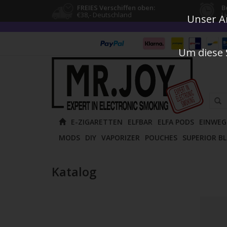
FREIES Verschiffen oben:
B
€38,- Deutschland
L
Unser An
Um diese 
Verw
E-ZIGARETTEN
ELFBAR
ELFA PODS
EINWEG
die
MODS
DIY
VAPORIZER
POUCHES
SUPERIOR B
Pfeile
nach
oben
Katalog
und
unten
um
das