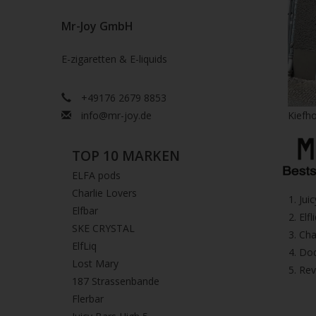
Mr-Joy GmbH
E-zigaretten & E-liquids
+49176 2679 8853
info@mr-joy.de
Kiefho
TOP 10 MARKEN
ELFA pods
Charlie Lovers
1.⁠ ⁠Ju
Elfbar
2.⁠ ⁠⁠Elfl
SKE CRYSTAL
3.⁠ ⁠⁠C
ElfLiq
4.⁠ ⁠⁠
Lost Mary
5. ⁠Re
187 Strassenbande
Flerbar