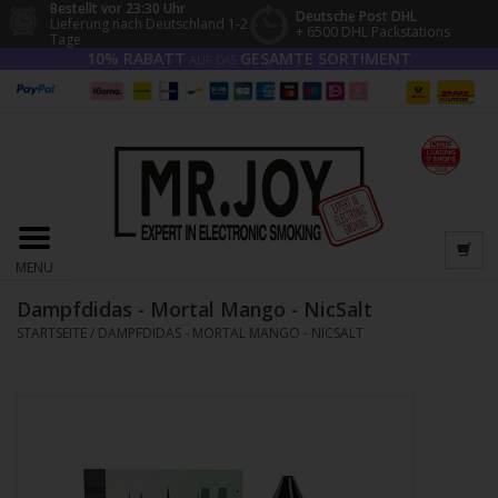
Bestellt vor 23:30 Uhr
Deutsche Post DHL
Lieferung nach Deutschland 1-2
+ 6500 DHL Packstations
Tage
10% RABATT
GESAMTE SORTIMENT
AUF DAS
MENU
Dampfdidas - Mortal Mango - NicSalt
STARTSEITE
/
DAMPFDIDAS - MORTAL MANGO - NICSALT