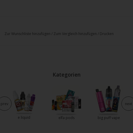
Zur Wunschliste hinzufügen
/
Zum Vergleich hinzufügen
/
Drucken
Kategorien
prev
next
e liquid
elfa pods
big puff vape