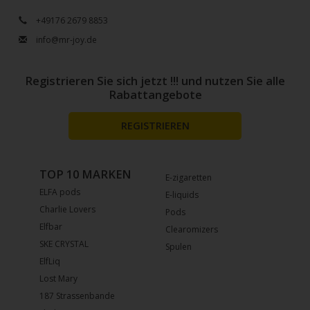
+49176 2679 8853
info@mr-joy.de
Registrieren Sie sich jetzt !!! und nutzen Sie alle
Rabattangebote
REGISTRIEREN
TOP 10 MARKEN
E-zigaretten
ELFA pods
E-liquids
Charlie Lovers
Pods
Elfbar
Clearomizers
SKE CRYSTAL
Spulen
ElfLiq
Lost Mary
187 Strassenbande