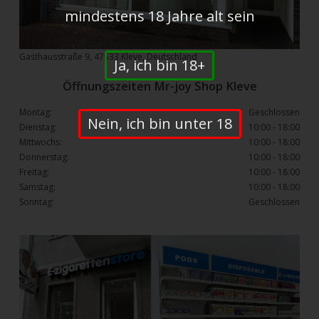
mindestens 18 Jahre alt sein
Gasthausstraße 9, 47533 Kleve, Deutschland
Ja, ich bin 18+
Öffnungszeiten Mr-joy Shop Kleve
Montag:
Geschlossen
Nein, ich bin unter 18
Dienstag:
10:00 - 18:00
Mittwochs:
10:00 - 18:00
Donnerstag:
10:00 - 18:00
Freitag:
10:00 - 18:00
Samstag:
10:00 - 18:00
Sonntag:
Geschlossen