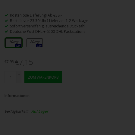
Kostenlose Lieferung! Ab €38,-
Bestellt vor 23:30 Uhr? Lieferzeit 1-2 Werktage
Sofort versandfähig, ausreichende Stückzahl
Deutsche Post DHL + 6500 DHL Packstations
10mg
20mg
12x
18x
€7,15
€7,95
+
ZUM WARENKORB
-
Informationen
Verfügbarkeit:
Auf Lager