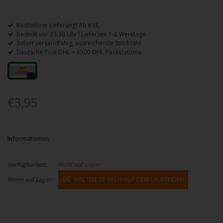
Kostenlose Lieferung! Ab €38,-
Bestellt vor 23:30 Uhr? Lieferzeit 1-2 Werktage
Sofort versandfähig, ausreichende Stückzahl
Deutsche Post DHL + 6500 DHL Packstations
20mg
0x
€3,95
Informationen
Verfügbarkeit:
Nicht auf Lager
Wenn auf Lager:
HALTEN SIE MICH AUF DEM LAUFENDEN