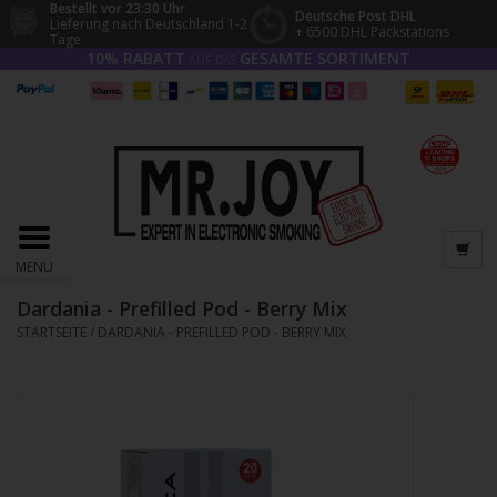
Bestellt vor 23:30 Uhr
Deutsche Post DHL
Lieferung nach Deutschland 1-2
+ 6500 DHL Packstations
Tage
10% RABATT
GESAMTE SORTIMENT
AUF DAS
MENU
Dardania - Prefilled Pod - Berry Mix
STARTSEITE
/
DARDANIA - PREFILLED POD - BERRY MIX