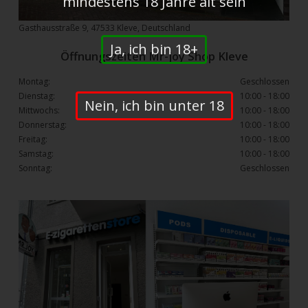
mindestens 18 Jahre alt sein
Gasthausstraße 9, 47533 Kleve, Deutschland
Ja, ich bin 18+
Öffnungszeiten Mr-joy Shop Kleve
Montag:
Geschlossen
Dienstag:
10:00 - 18:00
Nein, ich bin unter 18
Mittwochs:
10:00 - 18:00
Donnerstag:
10:00 - 18:00
Freitag:
10:00 - 18:00
Samstag:
10:00 - 18:00
Sonntag:
Geschlossen