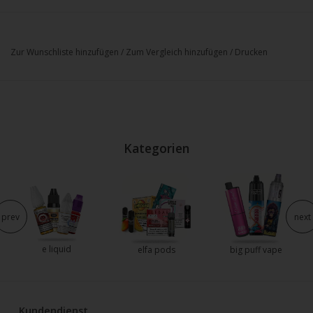
Zur Wunschliste hinzufügen
/
Zum Vergleich hinzufügen
/
Drucken
Kategorien
prev
next
e liquid
elfa pods
big puff vape
Kundendienst