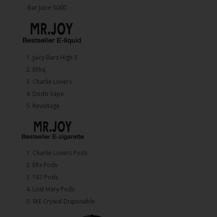
Bar Juice 5000
1.⁠ ⁠Juicy Bars High 5
2.⁠ ⁠⁠Elfliq
3.⁠ ⁠⁠Charlie Lovers
4.⁠ ⁠⁠Dodo Vape
5. ⁠Revoltage
1.⁠ ⁠Charlie Lovers Pods
2.⁠ ⁠⁠Elfa Pods
3.⁠ ⁠⁠187 Pods
4.⁠ ⁠⁠Lost Mary Pods
5.⁠ ⁠⁠SKE Crystal Disposable