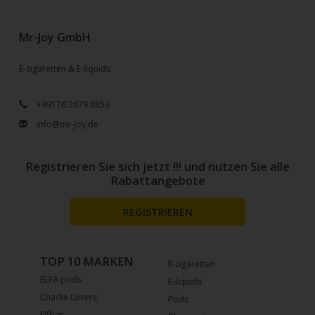
Mr-Joy GmbH
E-zigaretten & E-liquids
+49176 2679 8853
info@mr-joy.de
Registrieren Sie sich jetzt !!! und nutzen Sie alle
Rabattangebote
REGISTRIEREN
TOP 10 MARKEN
E-zigaretten
ELFA pods
E-liquids
Charlie Lovers
Pods
Elfbar