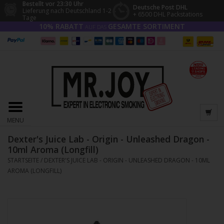
Bestellt vor 23:30 Uhr
Deutsche Post DHL
Lieferung nach Deutschland 1-2
+ 6500 DHL Packstations
Tage
10% RABATT
GESAMTE SORTIMENT
AUF DAS
MENU
Dexter's Juice Lab - Origin - Unleashed Dragon -
10ml Aroma (Longfill)
STARTSEITE
/
DEXTER'S JUICE LAB - ORIGIN - UNLEASHED DRAGON - 10ML
AROMA (LONGFILL)