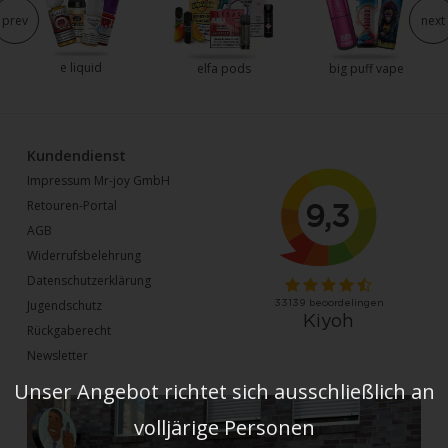
prev
next
e liquid
elfa pods
big puff vape
Kundendienst
Impressum Mr-joy GmbH
Retouren-Portal
AGB
Widerrufsbelehrung
Datenschutzerklärung
Jugendschutz
Rückgaberecht
Newsletter
Unser Angebot richtet sich ausschließlich an
volljärige Personen