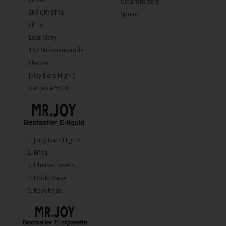
Clearomizers
SKE CRYSTAL
Spulen
ElfLiq
Lost Mary
187 Strassenbande
Flerbar
Juicy Bars High 5
Bar Juice 5000
1.⁠ ⁠Juicy Bars High 5
2.⁠ ⁠⁠Elfliq
3.⁠ ⁠⁠Charlie Lovers
4.⁠ ⁠⁠Dodo Vape
5. ⁠Revoltage