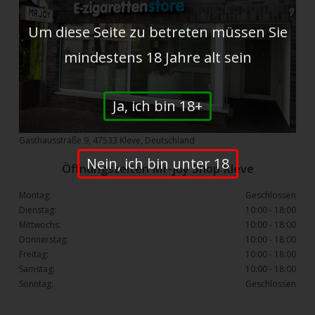
Um diese Seite zu betreten müssen Sie
mindestens 18 Jahre alt sein
Ja, ich bin 18+
Gasthausstraße 9, 47533 Kleve, Deutschland
Nein, ich bin unter 18
Öffnungszeiten Mr-joy Shop Kleve
Montag:
Geschlossen
Dienstag:
10:00 - 18:00
Mittwochs:
10:00 - 18:00
Donnerstag:
10:00 - 18:00
Freitag:
10:00 - 18:00
Samstag:
10:00 - 18:00
Sonntag:
Geschlossen