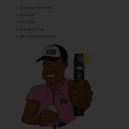
1.⁠ ⁠Charlie Lovers Pods
2.⁠ ⁠⁠Elfa Pods
3.⁠ ⁠⁠187 Pods
4.⁠ ⁠⁠Lost Mary Pods
5.⁠ ⁠⁠SKE Crystal Disposable