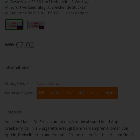
Bestellt vor 23:30 Uhr? Lieferzeit 1-2 Werktage
Sofort versandfähig, ausreichende Stückzahl
Deutsche Post DHL + 6500 DHL Packstations
10mg
20mg
0x
0x
€7,02
€7,80
Informationen
Verfügbarkeit:
Nicht auf Lager
Wenn auf Lager:
HALTEN SIE MICH AUF DEM LAUFENDEN
Grape Ice
Aus dem Hause Dr. Frost stammt das Nikotinsalz aus Liquid Apple
Cranberry Ice. Ihre E-Zigarette erzeugt beim Verdampfen Aromen von
Äpfeln, Preiselbeeren und Koolada. Pro bestellter Flasche erhalten Sie 10