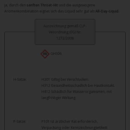
Ja, durch den
sanften Throat-Hit
und die ausgewogene
Aromenkombination eignet sich das Liquid sehr gut als
All-Day-Liquid
.
Auszeichnung gemäß CLP-
Verordnung (EG) Nr.
1272/2008
GHS06
H-Sätze:
H301 Giftig bei Verschlucken.
H312 Gesundheitsschädlich bei Hautkontakt.
H412 Schädlich für Wasserorganismen, mit
langfristiger Wirkung.
P-Sätze:
P101 Ist ärztlicher Rat erforderlich,
Verpackung oder Kennzeichnungsetikett