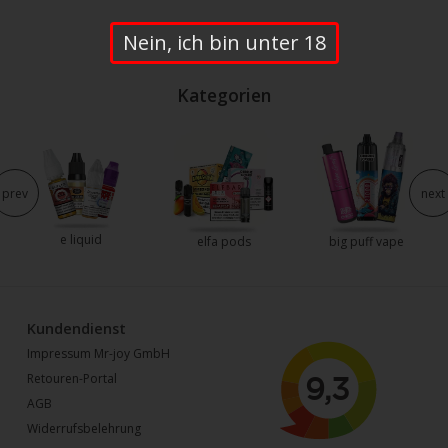
Nein, ich bin unter 18
Kategorien
prev
next
e liquid
elfa pods
big puff vape
Kundendienst
Impressum Mr-joy GmbH
Retouren-Portal
AGB
Widerrufsbelehrung