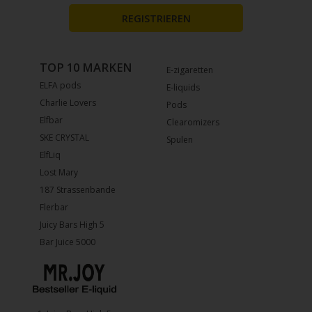
REGISTRIEREN
TOP 10 MARKEN
E-zigaretten
ELFA pods
E-liquids
Charlie Lovers
Pods
Elfbar
Clearomizers
SKE CRYSTAL
Spulen
ElfLiq
Lost Mary
187 Strassenbande
Flerbar
Juicy Bars High 5
Bar Juice 5000