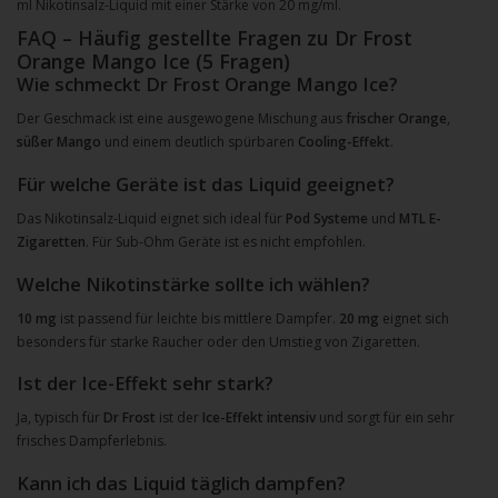
ml Nikotinsalz-Liquid mit einer Stärke von 20 mg/ml.
FAQ – Häufig gestellte Fragen zu Dr Frost
Orange Mango Ice (5 Fragen)
Wie schmeckt Dr Frost Orange Mango Ice?
Der Geschmack ist eine ausgewogene Mischung aus
frischer Orange
,
süßer Mango
und einem deutlich spürbaren
Cooling-Effekt
.
Für welche Geräte ist das Liquid geeignet?
Das Nikotinsalz-Liquid eignet sich ideal für
Pod Systeme
und
MTL E-
Zigaretten
. Für Sub-Ohm Geräte ist es nicht empfohlen.
Welche Nikotinstärke sollte ich wählen?
10 mg
ist passend für leichte bis mittlere Dampfer.
20 mg
eignet sich
besonders für starke Raucher oder den Umstieg von Zigaretten.
Ist der Ice-Effekt sehr stark?
Ja, typisch für
Dr Frost
ist der
Ice-Effekt intensiv
und sorgt für ein sehr
frisches Dampferlebnis.
Kann ich das Liquid täglich dampfen?