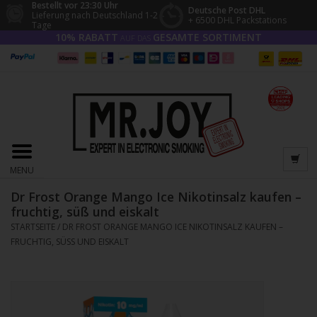
Bestellt vor 23:30 Uhr
Deutsche Post DHL
Lieferung nach Deutschland 1-2
+ 6500 DHL Packstations
Tage
10% RABATT
GESAMTE SORTIMENT
AUF DAS
MENU
Dr Frost Orange Mango Ice Nikotinsalz kaufen –
fruchtig, süß und eiskalt
STARTSEITE
/
DR FROST ORANGE MANGO ICE NIKOTINSALZ KAUFEN –
FRUCHTIG, SÜSS UND EISKALT