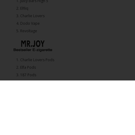
1.⁠ ⁠Juicy Bars High 5
2.⁠ ⁠⁠Elfliq
3.⁠ ⁠⁠Charlie Lovers
4.⁠ ⁠⁠Dodo Vape
5. ⁠Revoltage
1.⁠ ⁠Charlie Lovers Pods
2.⁠ ⁠⁠Elfa Pods
3.⁠ ⁠⁠187 Pods
4.⁠ ⁠⁠Lost Mary Pods
5.⁠ ⁠⁠SKE Crystal Disposable