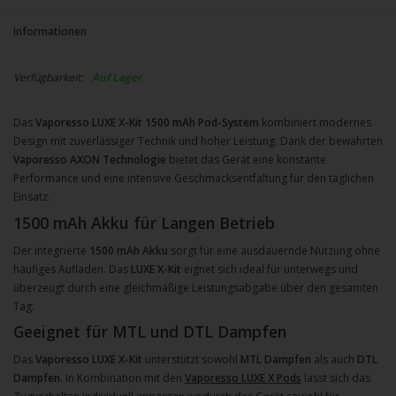
Informationen
Verfügbarkeit:
Auf Lager
Das
Vaporesso LUXE X-Kit 1500 mAh Pod-System
kombiniert modernes
Design mit zuverlässiger Technik und hoher Leistung. Dank der bewährten
Vaporesso AXON Technologie
bietet das Gerät eine konstante
Performance und eine intensive Geschmacksentfaltung für den täglichen
Einsatz.
1500 mAh Akku für Langen Betrieb
Der integrierte
1500 mAh Akku
sorgt für eine ausdauernde Nutzung ohne
häufiges Aufladen. Das
LUXE X-Kit
eignet sich ideal für unterwegs und
überzeugt durch eine gleichmäßige Leistungsabgabe über den gesamten
Tag.
Geeignet für MTL und DTL Dampfen
Das
Vaporesso LUXE X-Kit
unterstützt sowohl
MTL Dampfen
als auch
DTL
Dampfen
. In Kombination mit den
Vaporesso LUXE X Pods
lässt sich das