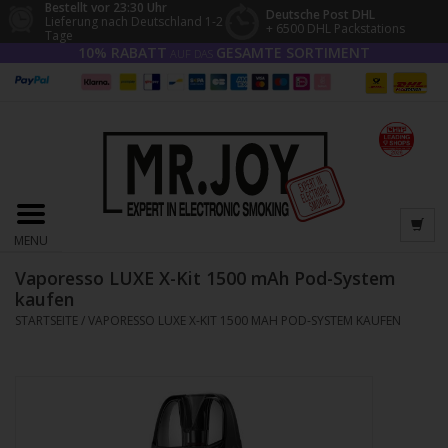
Bestellt vor 23:30 Uhr
Deutsche Post DHL
Lieferung nach Deutschland 1-2
+ 6500 DHL Packstations
Tage
10% RABATT
GESAMTE SORTIMENT
AUF DAS
MENU
Vaporesso LUXE X-Kit 1500 mAh Pod-System
kaufen
STARTSEITE
/
VAPORESSO LUXE X-KIT 1500 MAH POD-SYSTEM KAUFEN