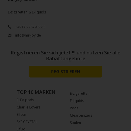
E-zigaretten & E-liquids
+49176 2679 8853
info@mr-joy.de
Registrieren Sie sich jetzt !!! und nutzen Sie alle
Rabattangebote
REGISTRIEREN
TOP 10 MARKEN
E-zigaretten
ELFA pods
E-liquids
Charlie Lovers
Pods
Elfbar
Clearomizers
SKE CRYSTAL
Spulen
ElfLiq