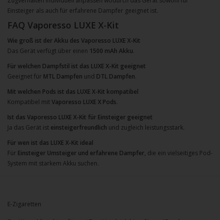
Zugverhalten individuell anpassen wodurch das Gerät sowohl für
Einsteiger als auch für erfahrene Dampfer geeignet ist.
FAQ Vaporesso LUXE X-Kit
Wie groß ist der Akku des Vaporesso LUXE X-Kit
Das Gerät verfügt über einen
1500 mAh Akku
.
Für welchen Dampfstil ist das LUXE X-Kit geeignet
Geeignet für
MTL Dampfen
und
DTL Dampfen
.
Mit welchen Pods ist das LUXE X-Kit kompatibel
Kompatibel mit
Vaporesso LUXE X Pods
.
Ist das Vaporesso LUXE X-Kit für Einsteiger geeignet
Ja das Gerät ist
einsteigerfreundlich
und zugleich leistungsstark.
Für wen ist das LUXE X-Kit ideal
Für
Einsteiger Umsteiger und erfahrene Dampfer
, die ein vielseitiges Pod-
System mit starkem Akku suchen.
E-Zigaretten