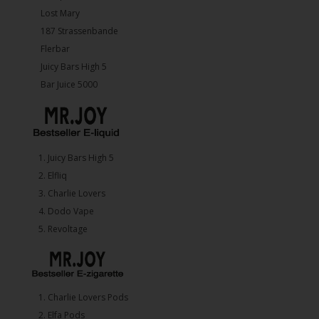
Lost Mary
187 Strassenbande
Flerbar
Juicy Bars High 5
Bar Juice 5000
1.⁠ ⁠Juicy Bars High 5
2.⁠ ⁠⁠Elfliq
3.⁠ ⁠⁠Charlie Lovers
4.⁠ ⁠⁠Dodo Vape
5. ⁠Revoltage
1.⁠ ⁠Charlie Lovers Pods
2.⁠ ⁠⁠Elfa Pods