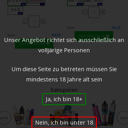
DTL 0,4 Ω
MTL 0,8 Ω
5ML - DL
5ML - MTL
8x
0x
37x
4x
0,6 Ω
-
+
8x
-
+
€6,25
€6,95
€8,05
€8,95
Zum Warenkorb
Unser Angebot richtet sich ausschließlich an
Zum Warenkorb
volljärige Personen
Um diese Seite zu betreten müssen Sie
mindestens 18 Jahre alt sein
Kategorien
Ja, ich bin 18+
prev
next
Nein, ich bin unter 18