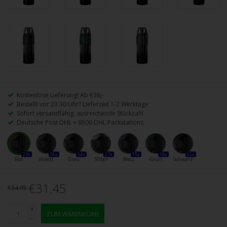
Kostenlose Lieferung! Ab €38,-
Bestellt vor 23:30 Uhr? Lieferzeit 1-2 Werktage
Sofort versandfähig, ausreichende Stückzahl
Deutsche Post DHL + 6500 DHL Packstations
23x
26x
54x
27x
15x
18x
62x
Rot
Violett
Grau
Silber
Blau
Grün
Schwarz
€31,45
€34,95
+
ZUM WARENKORB
-