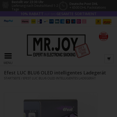
Bestellt vor 23:30 Uhr
Deutsche Post DHL
Lieferung nach Deutschland 1-2
+ 6500 DHL Packstations
Tage
10% RABATT
GESAMTE SORTIMENT
AUF DAS
MENU
Efest LUC BLU6 OLED intelligentes Ladegerät
STARTSEITE
/
EFEST LUC BLU6 OLED INTELLIGENTES LADEGERÄT