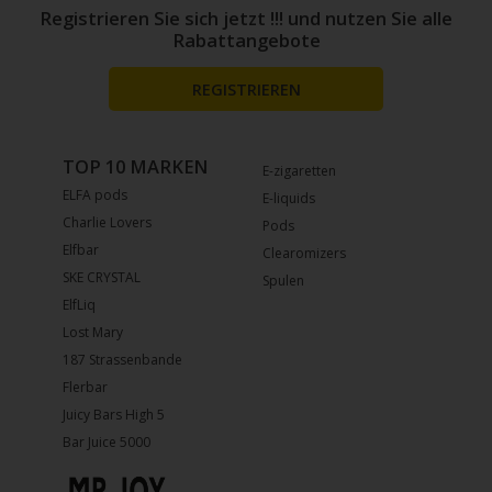
Registrieren Sie sich jetzt !!! und nutzen Sie alle
Rabattangebote
REGISTRIEREN
TOP 10 MARKEN
E-zigaretten
ELFA pods
E-liquids
Charlie Lovers
Pods
Elfbar
Clearomizers
SKE CRYSTAL
Spulen
ElfLiq
Lost Mary
187 Strassenbande
Flerbar
Juicy Bars High 5
Bar Juice 5000