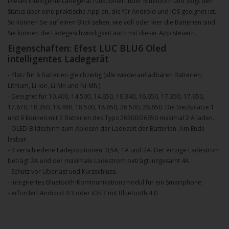
Dieses intelligente Ladegerät funktioniert über Bluetooth und zeigt den
Status über eine praktische App an, die für Android und IOS geeignet ist.
So können Sie auf einen Blick sehen, wie voll oder leer die Batterien sind.
Sie können die Ladegeschwindigkeit auch mit dieser App steuern.
Eigenschaften: Efest LUC BLU6 Oled
intelligentes Ladegerät
- Platz für 6 Batterien gleichzeitig (alle wiederaufladbaren Batterien,
Lithium, Li-Ion, Li-Mn und Ni-Mh.).
- Geeignet für 10.400, 14.500, 14.650, 16.340, 16.650, 17.350, 17.650,
17.670, 18.350, 18.490, 18.500, 18.650, 26.500, 26.650. Die Steckplätze 1
und 6 können mit 2 Batterien des Typs 26500/26650 maximal 2 A laden.
- OLED-Bildschirm zum Ablesen der Ladezeit der Batterien. Am Ende
lesbar.
- 3 verschiedene Ladepositionen: 0,5A, 1A und 2A. Der einzige Ladestrom
beträgt 2A und der maximale Ladestrom beträgt insgesamt 4A.
- Schutz vor Überlast und Kurzschluss.
- Integriertes Bluetooth-Kommunikationsmodul für ein Smartphone.
- erfordert Android 4.3 oder iOS 7 mit Bluetooth 4.0