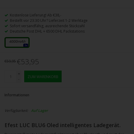
Kostenlose Lieferung! Ab €38,-
Bestellt vor 23:30 Uhr? Lieferzeit 1-2 Werktage
Sofort versandfähig, ausreichende Stückzahl
Deutsche Post DHL + 6500 DHL Packstations
4000mAh
5x
€53,95
€59,95
+
ZUM WARENKORB
-
Informationen
Verfügbarkeit:
Auf Lager
Efest LUC BLU6 Oled intelligentes Ladegerät.