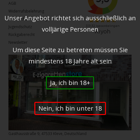
AGB
Widerrufsbelehrung
Unser Angebot richtet sich ausschließlich an
Datenschutzerklärung
Jugendschutz
volljärige Personen
Rückgaberecht
Newsletter
Um diese Seite zu betreten müssen Sie
mindestens 18 Jahre alt sein
Ja, ich bin 18+
Nein, ich bin unter 18
Gasthausstraße 9, 47533 Kleve, Deutschland