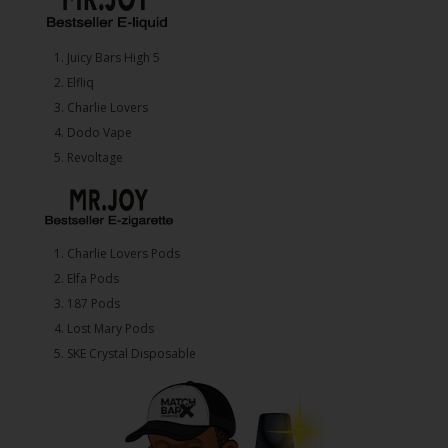
1.⁠ ⁠Juicy Bars High 5
2.⁠ ⁠⁠Elfliq
3.⁠ ⁠⁠Charlie Lovers
4.⁠ ⁠⁠Dodo Vape
5. ⁠Revoltage
1.⁠ ⁠Charlie Lovers Pods
2.⁠ ⁠⁠Elfa Pods
3.⁠ ⁠⁠187 Pods
4.⁠ ⁠⁠Lost Mary Pods
5.⁠ ⁠⁠SKE Crystal Disposable