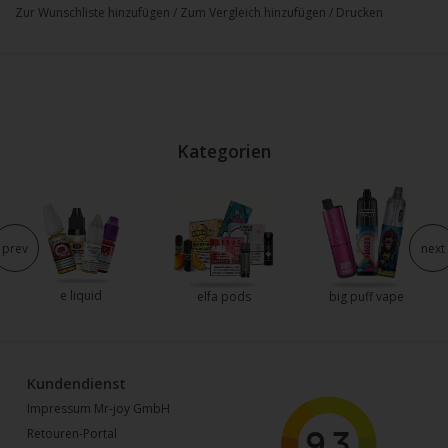
Zur Wunschliste hinzufügen
/
Zum Vergleich hinzufügen
/
Drucken
Kategorien
prev
next
e liquid
elfa pods
big puff vape
Kundendienst
Impressum Mr-joy GmbH
Retouren-Portal