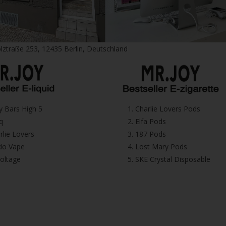
lztraße 253, 12435 Berlin, Deutschland
icy Bars High 5
1.⁠ ⁠Charlie Lovers Pods
iq
2.⁠ ⁠⁠Elfa Pods
harlie Lovers
3.⁠ ⁠⁠187 Pods
Dodo Vape
4.⁠ ⁠⁠Lost Mary Pods
voltage
5.⁠ ⁠⁠SKE Crystal Disposable