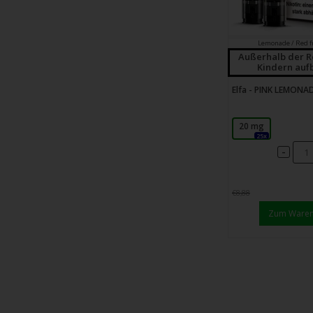
Lemonade / Red f
Außerhalb der R
Kindern au
Elfa - PINK LEMONA
20 mg
25x
-
€8,88
Zum Ware