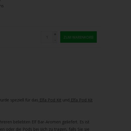
ns
+
ZUM WARENKORB
-
urde speziell für das
Elfa Pod Kit
und
Elfa Pod Kit
hreren beliebten Elf Bar-Aromen geliefert. Es ist
n oder die Pods bei sich zu tragen, falls Sie sie