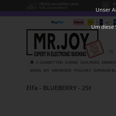
FREIES Verschiffen oben:
B
€38,- Deutschland
L
Unser An
Um diese 
Verw
E-ZIGARETTEN
ELFBAR
ELFA PODS
EINWEG
die
MODS
DIY
VAPORIZER
POUCHES
SUPERIOR B
Pfeile
nach
oben
Elfa - BLUEBERRY - 2St
und
unten
um
das