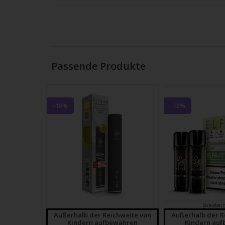
Strei
verw
Passende Produkte
-10%
-10%
Strawberr
Außerhalb der Reichweite von
Außerhalb der R
Kindern aufbewahren
Kindern au