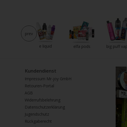
prev
e liquid
neu im shop
elfa pods
big puff va
Kundendienst
Impressum Mr-joy GmbH
Retouren-Portal
AGB
Widerrufsbelehrung
Datenschutzerklärung
Jugendschutz
Rückgaberecht