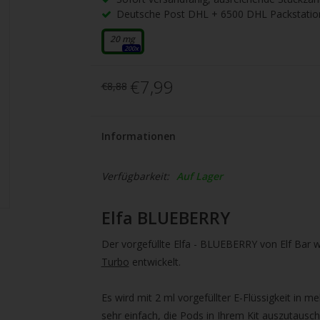
gbare
Deutsche Post DHL + 6500 DHL Packstatio
nis
uwählen.
20 mg
200x
ke
€7,99
€8,88
betaste,
Informationen
ewählten
rgebnis
Verfügbarkeit:
Auf Lager
gen.
Elfa BLUEBERRY
tzer
Der vorgefüllte Elfa - BLUEBERRY von Elf Bar w
hgeräten
Turbo
entwickelt.
en
h-
Es wird mit 2 ml vorgefüllter E-Flüssigkeit in me
sehr einfach, die Pods in Ihrem Kit auszutausche