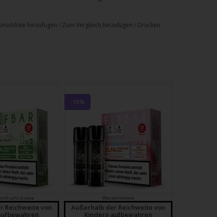
und reichen für bis zu 600 Züge.
nschliste hinzufügen
/
Zum Vergleich hinzufügen
/
Drucken
ces
und kompatiblen
Elfa Pods
, die zusammen
BLUEBERRY
-10%
emäß CLP-Verordnung
. 1272/2008
onsfrucht Guava
Wassermelone
r Reichweite von
Außerhalb der Reichweite von
aufbewahren
Kindern aufbewahren