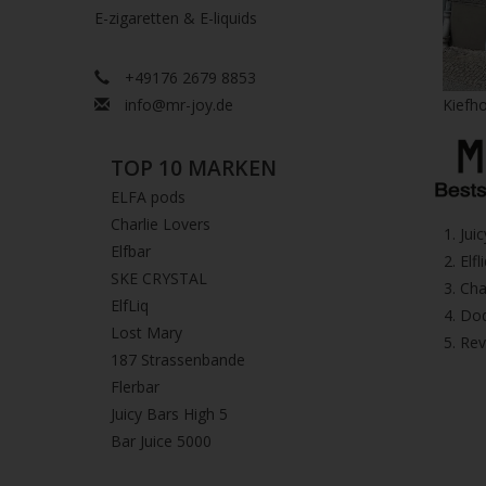
E-zigaretten & E-liquids
+49176 2679 8853
info@mr-joy.de
Kiefho
TOP 10 MARKEN
ELFA pods
Charlie Lovers
1.⁠ ⁠Ju
Elfbar
2.⁠ ⁠⁠Elfl
SKE CRYSTAL
3.⁠ ⁠⁠C
ElfLiq
4.⁠ ⁠⁠
Lost Mary
5. ⁠Re
187 Strassenbande
Flerbar
Juicy Bars High 5
Bar Juice 5000