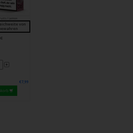
ruits / Lemon
eichweite von
fbewahren
DE
+
€7,99
nkorb