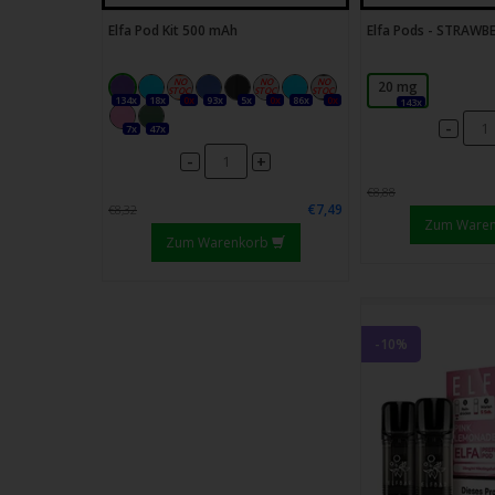
Elfa Pod Kit 500 mAh
Elfa Pods - STRAWB
20 mg
134x
18x
0x
93x
5x
0x
86x
0x
143x
-
7x
47x
-
+
€8,88
€7,49
€8,32
Zum Ware
Zum Warenkorb
-10%