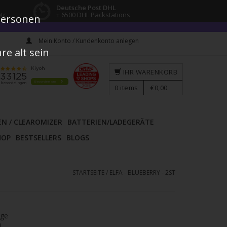
Deutsche Post DHL
tc.
+ 6500 DHL Packstations
 Personen
Mein Konto / Kundenkonto anlegen
e alt sein
IHR WARENKORB
0
items
€0,00
EN / CLEAROMIZER
BATTERIEN/LADEGERÄTE
HOP
BESTSELLERS
BLOGS
STARTSEITE
/
ELFA - BLUEBERRY - 2ST
age
l