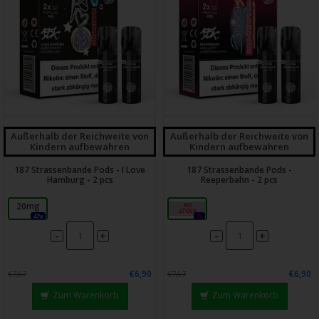
Außerhalb der Reichweite von
Außerhalb der Reichweite von
Kindern aufbewahren
Kindern aufbewahren
187 Strassenbande Pods - I Love
187 Strassenbande Pods -
Hamburg - 2 pcs
Reeperbahn - 2 pcs
20mg
20mg
47x
0x
-
-
+
+
€6,90
€6,90
€7,67
€7,67
Zum Warenkorb
Zum Warenkorb