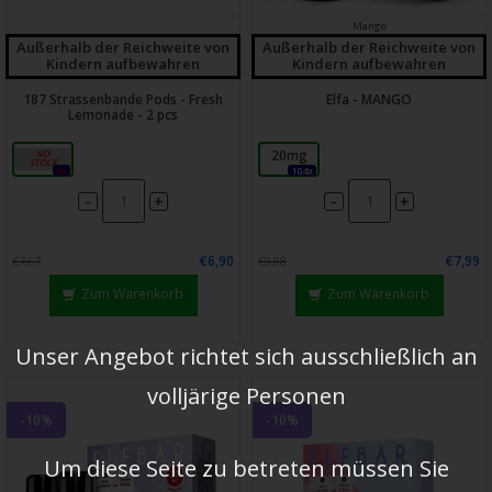
Mango
Außerhalb der Reichweite von
Außerhalb der Reichweite von
Kindern aufbewahren
Kindern aufbewahren
187 Strassenbande Pods - Fresh
Elfa - MANGO
Lemonade - 2 pcs
20mg
20mg
0x
104x
-
-
+
+
€6,90
€7,99
€7,67
€8,88
Zum Warenkorb
Zum Warenkorb
Unser Angebot richtet sich ausschließlich an
volljärige Personen
-10%
-10%
Um diese Seite zu betreten müssen Sie