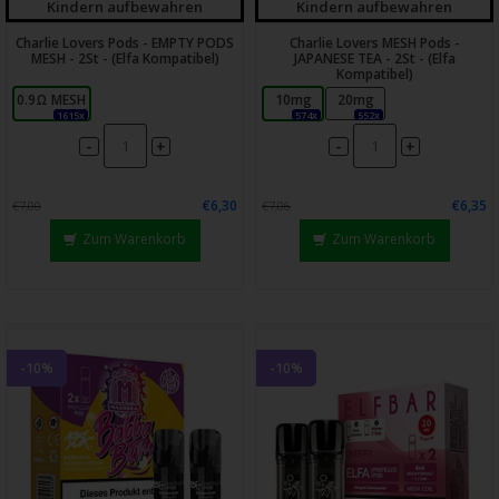
Kindern aufbewahren
Kindern aufbewahren
Charlie Lovers Pods - EMPTY PODS
Charlie Lovers MESH Pods -
MESH - 2St - (Elfa Kompatibel)
JAPANESE TEA - 2St - (Elfa
Kompatibel)
0.9Ω MESH
10mg
20mg
1615x
574x
552x
-
-
+
+
€6,30
€6,35
€7,00
€7,06
Zum Warenkorb
Zum Warenkorb
-10%
-10%