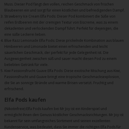
Muss. Dieser Pod fängt den vollen, reichen Geschmack von frischen
Blaubeeren ein und sorgt für einen köstlichen und befriedigenden Dampf.
Strawberry Ice Cream Elfa Pods: Dieser Pod kombiniert die Süße von
reifen Erdbeeren mit der cremigen Textur von Eiscreme, was zu einem
dekadenten und verlockenden Dampf führt. Perfekt für diejenigen, die
eine süße Leckerei lieben.
Blue Razz Lemonade Elfa Pods: Diese prickelnde Kombination aus blauen
Himbeeren und Limonade bietet einen erfrischenden und leicht
säuerlichen Geschmack, der perfekt für jede Gelegenheit ist. Die
Ausgewogenheit zwischen süß und sauer macht diesen Pod zu einem
beliebten Getränk für viele.
Kiwi Passionsfrucht Guave Elfa Pods: Diese exotische Mischung aus Kiwi,
Passionsfrucht und Guave bringt eine tropische Geschmacksexplosion,
die Sie an sonnige Strände und warme Brisen versetzt. Fruchtig und
erfrischend.
Elfa Pods kaufen
(Nikotinfreie) Elfa Pods kaufen bei Mr Joy ist ein Kinderspiel und
ermöglicht Ihnen den Genuss köstlicher Geschmacksrichtungen. Mr Joy ist
bekannt für sein umfangreiches Sortiment und seinen exzellenten
Kundenservice, was bedeutet, dass Sie immer die richtigen Elfa Pods für