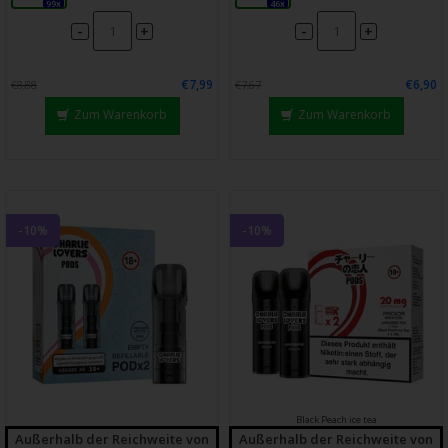
99x
46x
-
-
+
+
€7,99
€6,90
€8,88
€7,67
Zum Warenkorb
Zum Warenkorb
-10%
-10%
Black Peach ice tea
Außerhalb der Reichweite von
Außerhalb der Reichweite von