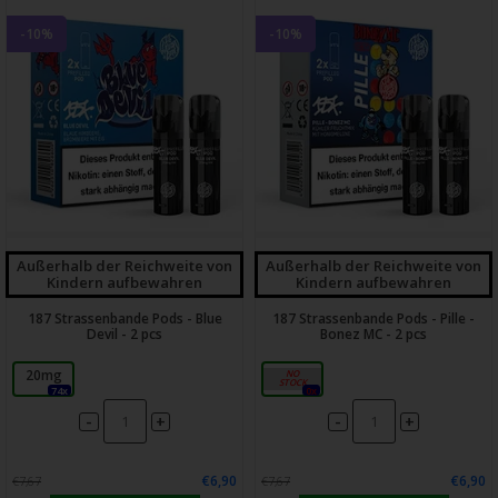
-10%
-10%
Außerhalb der Reichweite von
Außerhalb der Reichweite von
Kindern aufbewahren
Kindern aufbewahren
187 Strassenbande Pods - Blue
187 Strassenbande Pods - Pille -
Devil - 2 pcs
Bonez MC - 2 pcs
20mg
20mg
74x
0x
-
-
+
+
€6,90
€6,90
€7,67
€7,67