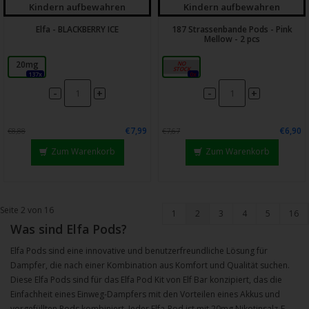
Kindern aufbewahren
Kindern aufbewahren
Elfa - BLACKBERRY ICE
187 Strassenbande Pods - Pink
Mellow - 2 pcs
20mg
20mg
137x
0x
-
-
+
+
€7,99
€6,90
€8,88
€7,67
Zum Warenkorb
Zum Warenkorb
Seite 2 von 16
1
2
3
4
5
16
Was sind Elfa Pods?
Elfa Pods sind eine innovative und benutzerfreundliche Lösung für
Dampfer, die nach einer Kombination aus Komfort und Qualität suchen.
Diese Elfa Pods sind für das Elfa Pod Kit von Elf Bar konzipiert, das die
Einfachheit eines Einweg-Dampfers mit den Vorteilen eines Akkus und
vorgefüllten Pods kombiniert. Jeder Elfa-Pod ist mit 20mg Nikotinsalz-E-