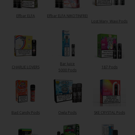
Elfbar ELFA
Elfbar ELFA NIKOTINFREI
Lost Mary Wavi Pods
Bar Juice
CHARLIE LOVERS
187 Pods
5000 Pods
SKE CRYSTAL Pods
Bad Candy Pods
Owla Pods