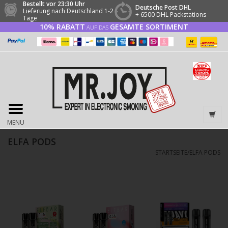
Bestellt vor 23:30 Uhr
Deutsche Post DHL
Lieferung nach Deutschland 1-2
+ 6500 DHL Packstations
Tage
10% RABATT
GESAMTE SORTIMENT
AUF DAS
MENU
ELFA PODS
STARTSEITE
/
ELFA PODS