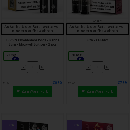
Cherry
Außerhalb der Reichweite von
Außerhalb der Reichweite von
Kindern aufbewahren
Kindern aufbewahren
187 Strassenbande Pods - Babba
Elfa - CHERRY
Bum - Maxwell Edition - 2 pcs
20mg
20 mg
93x
10x
-
-
+
+
€6,90
€7,99
€7,67
€8,88
Zum Warenkorb
Zum Warenkorb
-10%
-10%