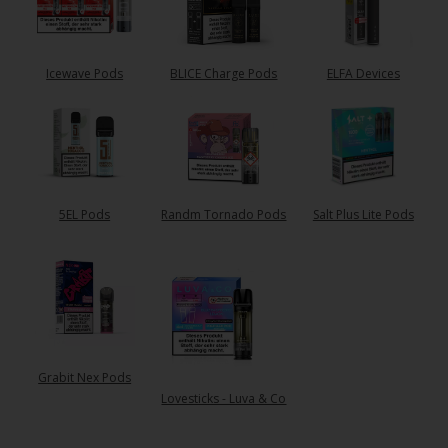
Icewave Pods
BLICE Charge Pods
ELFA Devices
5EL Pods
Randm Tornado Pods
Salt Plus Lite Pods
Grabit Nex Pods
Lovesticks - Luva & Co