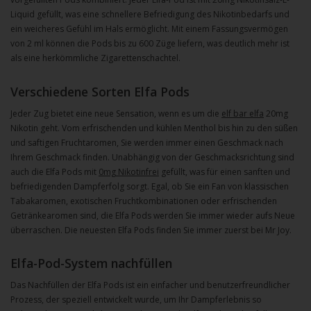
Liquid gefüllt, was eine schnellere Befriedigung des Nikotinbedarfs und
ein weicheres Gefühl im Hals ermöglicht. Mit einem Fassungsvermögen
von 2 ml können die Pods bis zu 600 Züge liefern, was deutlich mehr ist
als eine herkömmliche Zigarettenschachtel.
Verschiedene Sorten Elfa Pods
Jeder Zug bietet eine neue Sensation, wenn es um die
elf bar elfa
20mg
Nikotin geht. Vom erfrischenden und kühlen Menthol bis hin zu den süßen
und saftigen Fruchtaromen, Sie werden immer einen Geschmack nach
Ihrem Geschmack finden. Unabhängig von der Geschmacksrichtung sind
auch die Elfa Pods mit
0mg Nikotinfrei
gefüllt, was für einen sanften und
befriedigenden Dampferfolg sorgt. Egal, ob Sie ein Fan von klassischen
Tabakaromen, exotischen Fruchtkombinationen oder erfrischenden
Getränkearomen sind, die Elfa Pods werden Sie immer wieder aufs Neue
überraschen. Die neuesten Elfa Pods finden Sie immer zuerst bei Mr Joy.
Elfa-Pod-System nachfüllen
Das Nachfüllen der Elfa Pods ist ein einfacher und benutzerfreundlicher
Prozess, der speziell entwickelt wurde, um Ihr Dampferlebnis so