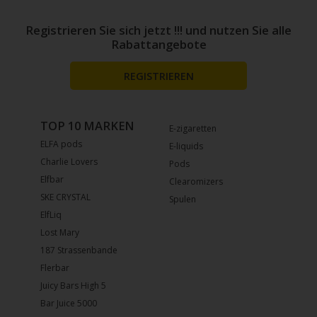
Registrieren Sie sich jetzt !!! und nutzen Sie alle
Rabattangebote
REGISTRIEREN
TOP 10 MARKEN
E-zigaretten
ELFA pods
E-liquids
Charlie Lovers
Pods
Elfbar
Clearomizers
SKE CRYSTAL
Spulen
ElfLiq
Lost Mary
187 Strassenbande
Flerbar
Juicy Bars High 5
Bar Juice 5000