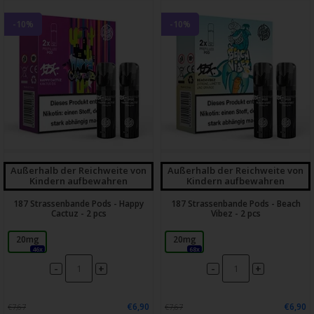
-10%
-10%
Außerhalb der Reichweite von
Außerhalb der Reichweite von
Kindern aufbewahren
Kindern aufbewahren
187 Strassenbande Pods - Happy
187 Strassenbande Pods - Beach
Cactuz - 2 pcs
Vibez - 2 pcs
20mg
20mg
46x
68x
-
-
+
+
€6,90
€6,90
€7,67
€7,67