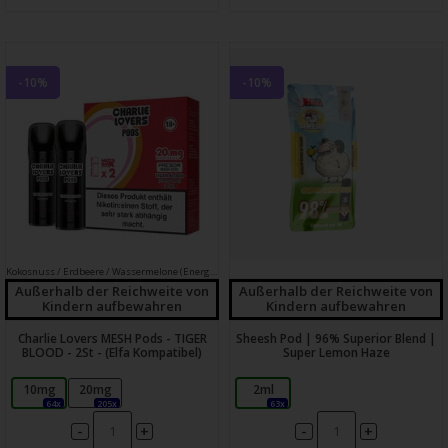
-10%
-10%
Kokosnuss / Erdbeere / Wassermelone (Energy Razz)
Außerhalb der Reichweite von
Außerhalb der Reichweite von
Kindern aufbewahren
Kindern aufbewahren
Charlie Lovers MESH Pods - TIGER
Sheesh Pod | 96% Superior Blend |
BLOOD - 2St - (Elfa Kompatibel)
Super Lemon Haze
10mg
20mg
2ml
64x
205x
63x
-
-
+
+