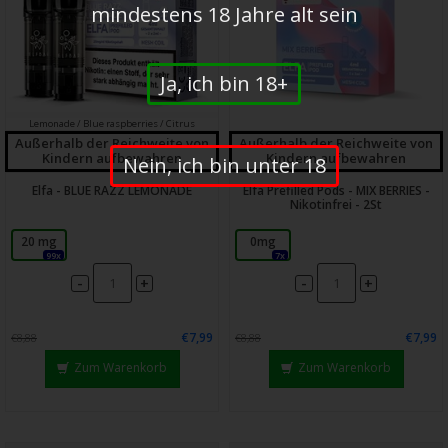
mindestens 18 Jahre alt sein
Ja, ich bin 18+
Lemonade / Blue raspberries / Citrus
Außerhalb der Reichweite von
Außerhalb der Reichweite von
Kindern aufbewahren
Kindern aufbewahren
Nein, ich bin unter 18
Elfa - BLUE RAZZ LEMONADE
Elfa Prefilled Pods - MIX BERRIES -
Nikotinfrei - 2St
20 mg
0mg
99x
7x
-
-
+
+
€7,99
€7,99
€8,88
€8,88
Zum Warenkorb
Zum Warenkorb