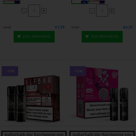
0x
42x
0x
-
-
+
+
€7,99
€6,35
€8,88
€7,06
Zum Warenkorb
Zum Warenkorb
-10%
-10%
Außerhalb der Reichweite von
Außerhalb der Reichweite von