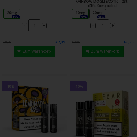
RAINBOW MOGLI EXOTIC - 2St -
(Elfa Kompatibel)
20mg
10mg
20mg
191x
325x
379x
-
-
+
+
€7,99
€6,35
€8,88
€7,06
Zum Warenkorb
Zum Warenkorb
-10%
-10%