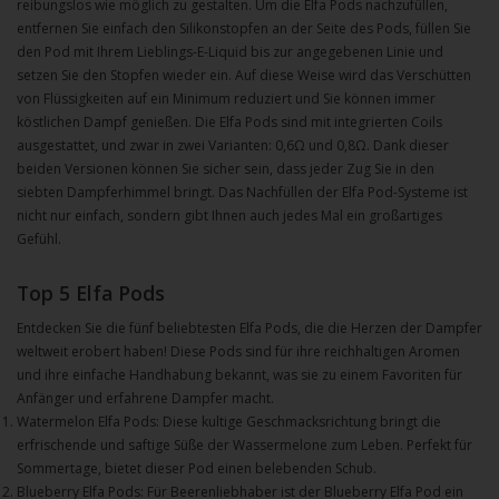
reibungslos wie möglich zu gestalten. Um die Elfa Pods nachzufüllen,
entfernen Sie einfach den Silikonstopfen an der Seite des Pods, füllen Sie
den Pod mit Ihrem Lieblings-E-Liquid bis zur angegebenen Linie und
setzen Sie den Stopfen wieder ein. Auf diese Weise wird das Verschütten
von Flüssigkeiten auf ein Minimum reduziert und Sie können immer
köstlichen Dampf genießen. Die Elfa Pods sind mit integrierten Coils
ausgestattet, und zwar in zwei Varianten: 0,6Ω und 0,8Ω. Dank dieser
beiden Versionen können Sie sicher sein, dass jeder Zug Sie in den
siebten Dampferhimmel bringt. Das Nachfüllen der Elfa Pod-Systeme ist
nicht nur einfach, sondern gibt Ihnen auch jedes Mal ein großartiges
Gefühl.
Top 5 Elfa Pods
Entdecken Sie die fünf beliebtesten Elfa Pods, die die Herzen der Dampfer
weltweit erobert haben! Diese Pods sind für ihre reichhaltigen Aromen
und ihre einfache Handhabung bekannt, was sie zu einem Favoriten für
Anfänger und erfahrene Dampfer macht.
Watermelon Elfa Pods: Diese kultige Geschmacksrichtung bringt die
erfrischende und saftige Süße der Wassermelone zum Leben. Perfekt für
Sommertage, bietet dieser Pod einen belebenden Schub.
Blueberry Elfa Pods: Für Beerenliebhaber ist der Blueberry Elfa Pod ein