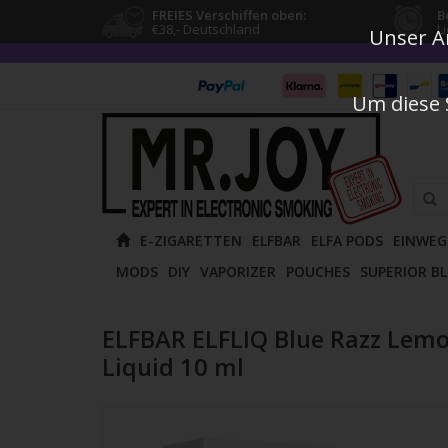
FREIES Verschiffen oben:
B
€38,- Deutschland
L
Unser An
Um diese 
Verw
E-ZIGARETTEN
ELFBAR
ELFA PODS
EINWEG
die
MODS
DIY
VAPORIZER
POUCHES
SUPERIOR B
Pfeile
nach
oben
ELFBAR ELFLIQ Blue Razz Lemo
und
Liquid 10 ml
unten
um
das