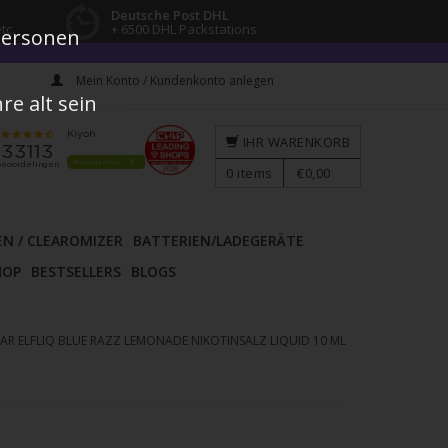
Deutsche Post DHL
tc.
+ 6500 DHL Packstations
 Personen
Mein Konto / Kundenkonto anlegen
e alt sein
IHR WARENKORB
0
items
€0,00
EN / CLEAROMIZER
BATTERIEN/LADEGERÄTE
HOP
BESTSELLERS
BLOGS
BAR ELFLIQ BLUE RAZZ LEMONADE NIKOTINSALZ LIQUID 10 ML