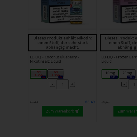
Dieses Produkt enhält Nikotin:
Dieses Produkt e
einen Stoff, der sehr stark
einen Stoff, de
abhängig macht.
abhängig
ELFLIQ - Coconut Blueberry -
ELFLIQ - Frozen Berr
Nikotinsalz Liquid
Liquid
10mg
20mg
10mg
20mg
0x
0x
146x
178x
-
-
+
€8,49
€9,43
€9,43
Zum Warenkorb
Zum Ware