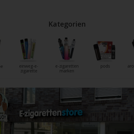
Kategorien
einweg-e-
e-zigaretten
pods
aro
pe
zigarette
marken