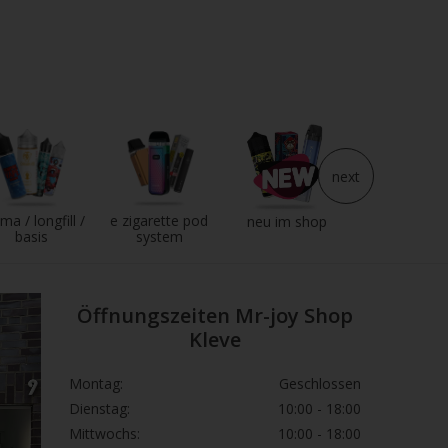
next
ma / longfill /
e zigarette pod
e liquid
neu im shop
basis
system
Öffnungszeiten Mr-joy Shop
Kleve
Montag:
Geschlossen
Dienstag:
10:00 - 18:00
Mittwochs:
10:00 - 18:00