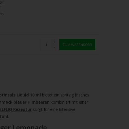
age
l
ns
+
ZUM WARENKORB
-
tinsalz Liquid 10 ml
bietet ein spritzig frisches
chmack blauer Himbeeren
kombiniert mit einer
ELFLIQ Rezeptur
sorgt für eine intensive
fühl
.
ziger Lemonade