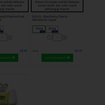
t enhält Nikotin:
Dieses Produkt enhält Nikotin:
, der sehr stark
einen Stoff, der sehr stark
ruchtig frische Aromen bevorzugen.
ig macht.
abhängig macht.
each Passion Fruit -
ELFLIQ - Blackberry Cherry -
d
Nikotinsalz Liquid
emäß CLP-Verordnung
g
10mg
20mg
. 1272/2008
28x
94x
100x
-
+
+
€8,49
€8,49
€9,43
arenkorb
Zum Warenkorb
schlucken.
hädlich bei Hautkontakt.
Wasserorganismen, mit langfristiger
Rat erforderlich, Verpackung oder