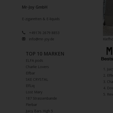
Mr-Joy GmbH
E-zigaretten & E-liquids
+49176 2679 8853
info@mr-joy.de
Kiefho
TOP 10 MARKEN
ELFA pods
Charlie Lovers
1.⁠ ⁠Ju
Elfbar
2.⁠ ⁠⁠Elfl
SKE CRYSTAL
3.⁠ ⁠⁠C
ElfLiq
4.⁠ ⁠⁠
Lost Mary
5. ⁠Re
187 Strassenbande
Flerbar
Juicy Bars High 5