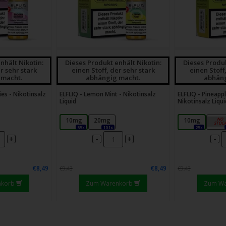
Kennzeichnungsetike
P102 Darf nicht in 
P264 Nach Gebrauc
P270 Bei Gebrauch n
nhält Nikotin:
Dieses Produkt enhält Nikotin:
Dieses Produk
P301+P310 BEI VE
r sehr stark
einen Stoff, der sehr stark
einen Stoff
GIFTINFORMATION
 macht.
abhängig macht.
abhäng
P330 Mund ausspül
ies - Nikotinsalz
ELFLIQ - Lemon Mint - Nikotinsalz
ELFLIQ - Pineapp
P405 Unter Verschl
Liquid
Nikotinsalz Liqui
P501 Inhalt/Behälte
10mg
20mg
10mg
20m
der Entsorgung zuf
55x
101x
25x
-
-
+
+
€8,49
€8,49
€9,43
€9,43
nkorb
Zum Warenkorb
Zum W