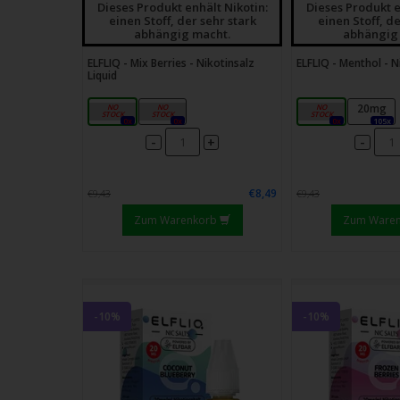
Dieses Produkt enhält Nikotin:
Dieses Produkt e
einen Stoff, der sehr stark
einen Stoff, de
abhängig macht.
abhängig
ELFLIQ - Mix Berries - Nikotinsalz
ELFLIQ - Menthol - N
Liquid
10mg
20mg
10mg
20mg
0x
0x
0x
105x
-
-
+
€8,49
€9,43
€9,43
Zum Warenkorb
Zum Ware
-10%
-10%