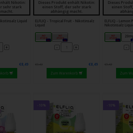
nhält Nikotin:
Dieses Produkt enhält Nikotin:
Dieses Produk
Für wen ist dieses Liquid geeignet
r sehr stark
einen Stoff, der sehr stark
einen Stoff
Perfekt für
Umsteiger und Pod Nutzer
, die f
 macht.
abhängig macht.
abhäng
ikotinsalz Liquid
ELFLIQ - Tropical Fruit - Nikotinsalz
ELFLIQ - Lemon P
Liquid
Nikotinsalz Liqui
Auszeichnung g
10mg
20mg
10mg
20m
(EG) Nr
0x
0x
0x
-
-
+
+
GHS06
€8,49
€8,49
€9,43
€9,43
nkorb
Zum Warenkorb
Zum W
H-Sätze:
H301 Giftig bei Ver
H312 Gesundheitssc
H412 Schädlich für 
-10%
-10%
Wirkung.
P-Sätze:
P101 Ist ärztlicher 