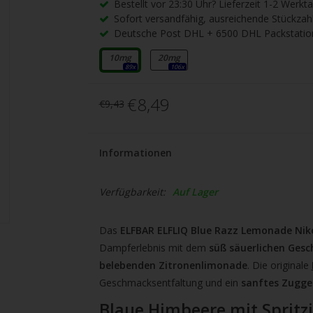
gbare
Bestellt vor 23:30 Uhr? Lieferzeit 1-2 Werkt
Sofort versandfähig, ausreichende Stückzah
nis
Deutsche Post DHL + 6500 DHL Packstatio
uwählen.
ke
10mg
20mg
89x
106x
betaste,
€8,49
€9,43
ewählten
Informationen
rgebnis
Verfügbarkeit:
Auf Lager
gen.
tzer
Das
ELFBAR ELFLIQ Blue Razz Lemonade Niko
hgeräten
Dampferlebnis mit dem
süß säuerlichen Ges
en
belebenden Zitronenlimonade
. Die originale
h-
Geschmacksentfaltung und ein
sanftes Zugge
Blaue Himbeere mit Sprit