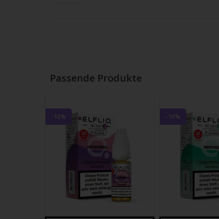
Strei
verw
Passende Produkte
-10%
-10%