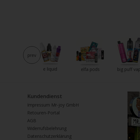
prev
e liquid
neu im shop
elfa pods
big puff va
Kundendienst
Impressum Mr-joy GmbH
Retouren-Portal
AGB
Widerrufsbelehrung
Datenschutzerklärung