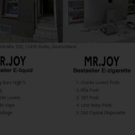
lztraße 253, 12435 Berlin, Deutschland
icy Bars High 5
1.⁠ ⁠Charlie Lovers Pods
iq
2.⁠ ⁠⁠Elfa Pods
harlie Lovers
3.⁠ ⁠⁠187 Pods
Dodo Vape
4.⁠ ⁠⁠Lost Mary Pods
voltage
5.⁠ ⁠⁠SKE Crystal Disposable