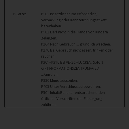
P-Sätze:
P101 Ist ärztlicher Rat erforderlich,
Verpackung oder Kennzeichnungsetikett
bereithalten.
P102 Darf nicht in die Hände von Kindern
gelangen.
P264 Nach Gebrauch … gründlich waschen.
P270 Bei Gebrauch nicht essen, trinken oder
rauchen.
P301+P310 BEI VERSCHLUCKEN: Sofort
GIFTINFORMATIONSZENTRUM/Arzt/
…/anrufen.
P330 Mund ausspülen.
P405 Unter Verschluss aufbewahren.
P501 Inhalt/Behälter entsprechend den
örtlichen Vorschriften der Entsorgung
zuführen.