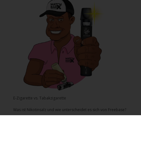
E-Zigarette vs. Tabakzigarette
Was ist Nikotinsalz und wie unterscheidet es sich von Freebase?
© Copyright 2026 Mr-joy