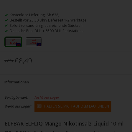
Kostenlose Lieferung! Ab €38,-
Bestellt vor 23:30 Uhr? Lieferzeit 1-2 Werktage
Sofort versandfähig, ausreichende Stückzahl
Deutsche Post DHL + 6500 DHL Packstations
10mg
20mg
0x
0x
€8,49
€9,43
Informationen
Verfügbarkeit:
Nicht auf Lager
Wenn auf Lager:
HALTEN SIE MICH AUF DEM LAUFENDEN
ELFBAR ELFLIQ Mango Nikotinsalz Liquid 10 ml