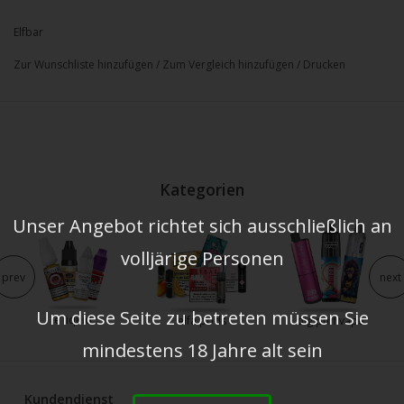
Elfbar
Zur Wunschliste hinzufügen
/
Zum Vergleich hinzufügen
/
Drucken
Kategorien
Unser Angebot richtet sich ausschließlich an
volljärige Personen
prev
next
Um diese Seite zu betreten müssen Sie
e liquid
elfa pods
big puff vape
mindestens 18 Jahre alt sein
Kundendienst