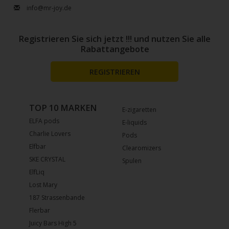
info@mr-joy.de
Registrieren Sie sich jetzt !!! und nutzen Sie alle
Rabattangebote
REGISTRIEREN
TOP 10 MARKEN
E-zigaretten
ELFA pods
E-liquids
Charlie Lovers
Pods
Elfbar
Clearomizers
SKE CRYSTAL
Spulen
ElfLiq
Lost Mary
187 Strassenbande
Flerbar
Juicy Bars High 5