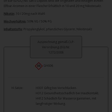
Elf Bar ELFLIQ Nic Salt E-Liquids sind die originalen und einzigen echten
Elfbar-Aromen in einer Flasche! Erhältlich in 10 und 20 mg Nikotinsalz.
Nikotin
:
10 / 20mg nach Wahl
Mischverhältnis
:
50% VG / 50% PG
Inhaltsstoffe
:
Propylenglykol, pflanzliches Glycerin, Nikotinsalz
Auszeichnung gemäß CLP-
Verordnung (EG) Nr.
1272/2008
GHS06
H-Sätze:
H301 Giftig bei Verschlucken.
H312 Gesundheitsschädlich bei Hautkontakt.
H412 Schädlich für Wasserorganismen, mit
langfristiger Wirkung.