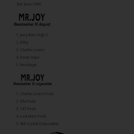
Bar Juice 5000
1.⁠ ⁠Juicy Bars High 5
2.⁠ ⁠⁠Elfliq
3.⁠ ⁠⁠Charlie Lovers
4.⁠ ⁠⁠Dodo Vape
5. ⁠Revoltage
1.⁠ ⁠Charlie Lovers Pods
2.⁠ ⁠⁠Elfa Pods
3.⁠ ⁠⁠187 Pods
4.⁠ ⁠⁠Lost Mary Pods
5.⁠ ⁠⁠SKE Crystal Disposable