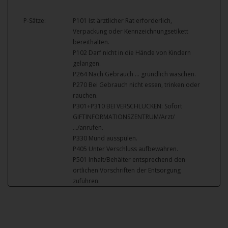
P-Sätze:
P101 Ist ärztlicher Rat erforderlich,
Verpackung oder Kennzeichnungsetikett
bereithalten.
P102 Darf nicht in die Hände von Kindern
gelangen.
P264 Nach Gebrauch … gründlich waschen.
P270 Bei Gebrauch nicht essen, trinken oder
rauchen.
P301+P310 BEI VERSCHLUCKEN: Sofort
GIFTINFORMATIONSZENTRUM/Arzt/
…/anrufen.
P330 Mund ausspülen.
P405 Unter Verschluss aufbewahren.
P501 Inhalt/Behälter entsprechend den
örtlichen Vorschriften der Entsorgung
zuführen.