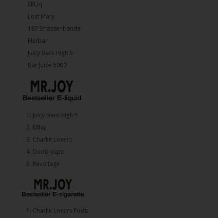
ElfLiq
Lost Mary
187 Strassenbande
Flerbar
Juicy Bars High 5
Bar Juice 5000
1.⁠ ⁠Juicy Bars High 5
2.⁠ ⁠⁠Elfliq
3.⁠ ⁠⁠Charlie Lovers
4.⁠ ⁠⁠Dodo Vape
5. ⁠Revoltage
1.⁠ ⁠Charlie Lovers Pods