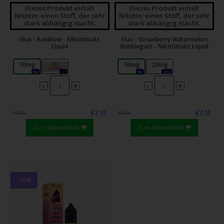
Dieses Produkt enhält
Dieses Produkt enhält
Nikotin: einen Stoff, der sehr
Nikotin: einen Stoff, der sehr
stark abhängig macht.
stark abhängig macht.
Elux - Rainbow - Nikotinsalz
Elux - Strawberry Watermelon
Liquid
Bubblegum - Nikotinsalz Liquid
10mg
20mg
10mg
20mg
6x
0x
9x
31x
-
-
+
+
€7,15
€7,15
€7,95
€7,95
Zum Warenkorb
Zum Warenkorb
-10%