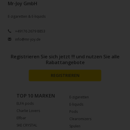
Mr-Joy GmbH
E-zigaretten & E-liquids
+49176 2679 8853
info@mr-joy.de
Registrieren Sie sich jetzt !!! und nutzen Sie alle
Rabattangebote
REGISTRIEREN
TOP 10 MARKEN
E-zigaretten
ELFA pods
E-liquids
Charlie Lovers
Pods
Elfbar
Clearomizers
SKE CRYSTAL
Spulen