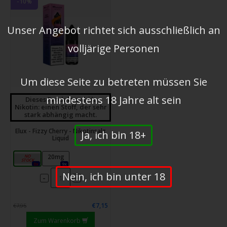
-10%
Unser Angebot richtet sich ausschließlich an
volljärige Personen
Um diese Seite zu betreten müssen Sie
mindestens 18 Jahre alt sein
Dieses Produkt enhält
Nikotin: einen Stoff, der sehr
stark abhängig macht.
Elux - Fizzy Cherry - Nikotinsalz
Ja, ich bin 18+
Liquid
10mg
20mg
0x
9x
Nein, ich bin unter 18
-
+
€7,15
€7,95
Zum Warenkorb