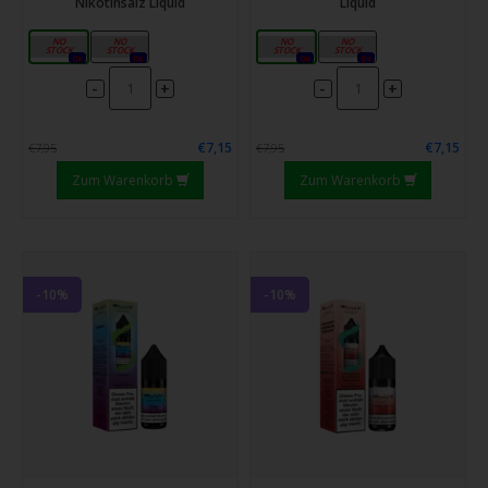
Nikotinsalz Liquid
Liquid
10mg
20mg
10mg
20mg
0x
0x
0x
0x
-
-
+
+
€7,15
€7,15
€7,95
€7,95
Zum Warenkorb
Zum Warenkorb
-10%
-10%