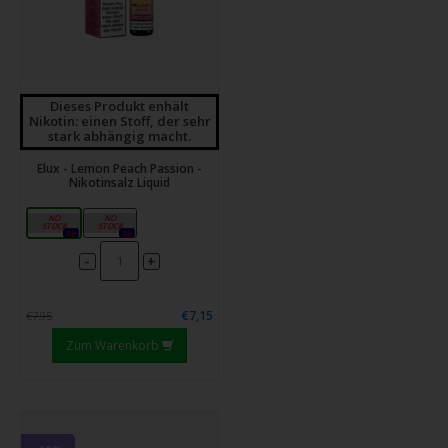
Dieses Produkt enhält
Nikotin: einen Stoff, der sehr
stark abhängig macht.
Elux - Lemon Peach Passion -
Nikotinsalz Liquid
10mg
20mg
0x
0x
-
+
€7,15
€7,95
Zum Warenkorb