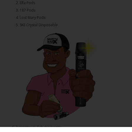
2.⁠ ⁠⁠Elfa Pods
3.⁠ ⁠⁠187 Pods
4.⁠ ⁠⁠Lost Mary Pods
5.⁠ ⁠⁠SKE Crystal Disposable
E-Zigarette vs. Tabakzigarette