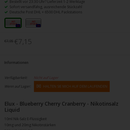
Bestellt vor 23:30 Uhr? Lieferzeit 1-2 Werktage
Sofort versandfähig, ausreichende Stückzahl
Deutsche Post DHL + 6500 DHL Packstations
10mg
20mg
0x
0x
€7,15
€7,95
Informationen
Verfügbarkeit:
Nicht auf Lager
Wenn auf Lager:
HALTEN SIE MICH AUF DEM LAUFENDEN
Elux - Blueberry Cherry Cranberry - Nikotinsalz
Liquid
10ml Nik-Salz E-Flüssigkeit
10mg und 20mg Nikotinstärken