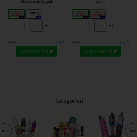
Nikotinsalz Liquid
Liquid
10mg
20mg
10mg
20mg
0x
9x
0x
0x
-
-
+
+
€7,15
€7,15
€7,95
€7,95
Zum Warenkorb
Zum Warenkorb
Kategorien
prev
next