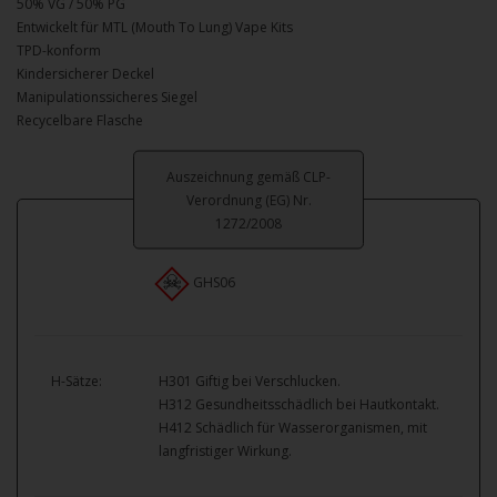
50% VG / 50% PG
Entwickelt für MTL (Mouth To Lung) Vape Kits
TPD-konform
Kindersicherer Deckel
Manipulationssicheres Siegel
Recycelbare Flasche
Auszeichnung gemäß CLP-
Verordnung (EG) Nr.
1272/2008
GHS06
H-Sätze:
H301 Giftig bei Verschlucken.
H312 Gesundheitsschädlich bei Hautkontakt.
H412 Schädlich für Wasserorganismen, mit
langfristiger Wirkung.