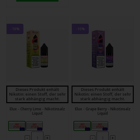
-10%
-10%
Dieses Produkt enhält
Dieses Produkt enhält
Nikotin: einen Stoff, der sehr
Nikotin: einen Stoff, der sehr
stark abhängig macht.
stark abhängig macht.
Elux - Cherry Lime - Nikotinsalz
Elux - Grape Berry - Nikotinsalz
Liquid
Liquid
10mg
20mg
10mg
20mg
0x
0x
0x
0x
-
-
+
+