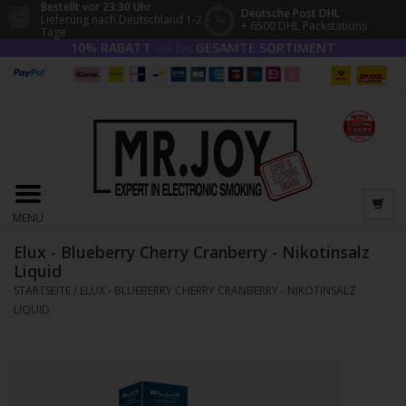
Bestellt vor 23:30 Uhr
Deutsche Post DHL
Lieferung nach Deutschland 1-2
+ 6500 DHL Packstations
Tage
10% RABATT
GESAMTE SORTIMENT
AUF DAS
MENU
Elux - Blueberry Cherry Cranberry - Nikotinsalz
Liquid
STARTSEITE
/
ELUX - BLUEBERRY CHERRY CRANBERRY - NIKOTINSALZ
LIQUID