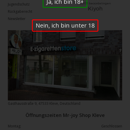
Ja, ich bin 18+
Jugendschutz
Rückgaberecht
Newsletter
Nein, ich bin unter 18
Gasthausstraße 9, 47533 Kleve, Deutschland
Öffnungszeiten Mr-joy Shop Kleve
Montag:
Geschlossen