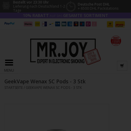
Bestellt vor 23:30 Uhr
Deutsche Post DHL
Lieferung nach Deutschland 1-2
+ 6500 DHL Packstations
Tage
10% RABATT
GESAMTE SORTIMENT
AUF DAS
MENU
GeekVape Wenax SC Pods - 3 Stk
STARTSEITE
/
GEEKVAPE WENAX SC PODS - 3 STK