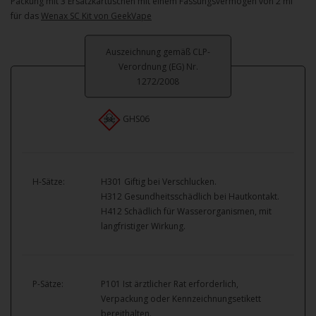
Packung mit 3 Ersatzkartuschen mit einem Fassungsvermögen von 2 ml
für das
Wenax SC Kit von GeekVape
Auszeichnung gemäß CLP-
Verordnung (EG) Nr.
1272/2008
GHS06
H-Sätze:
H301 Giftig bei Verschlucken.
H312 Gesundheitsschädlich bei Hautkontakt.
H412 Schädlich für Wasserorganismen, mit
langfristiger Wirkung.
P-Sätze:
P101 Ist ärztlicher Rat erforderlich,
Verpackung oder Kennzeichnungsetikett
bereithalten.