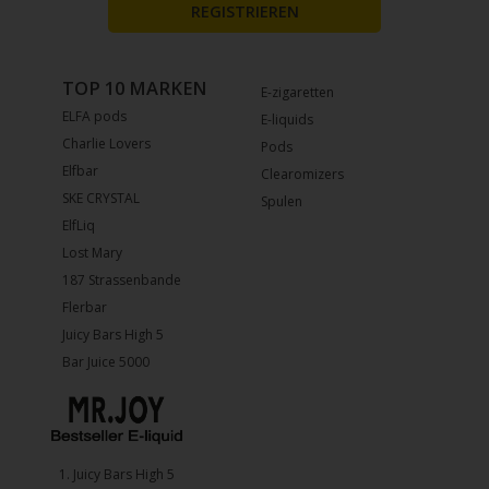
REGISTRIEREN
TOP 10 MARKEN
E-zigaretten
ELFA pods
E-liquids
Charlie Lovers
Pods
Elfbar
Clearomizers
SKE CRYSTAL
Spulen
ElfLiq
Lost Mary
187 Strassenbande
Flerbar
Juicy Bars High 5
Bar Juice 5000
1.⁠ ⁠Juicy Bars High 5