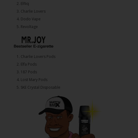
2.⁠ ⁠⁠Elfliq
3.⁠ ⁠⁠Charlie Lovers
4.⁠ ⁠⁠Dodo Vape
5. ⁠Revoltage
1.⁠ ⁠Charlie Lovers Pods
2.⁠ ⁠⁠Elfa Pods
3.⁠ ⁠⁠187 Pods
4.⁠ ⁠⁠Lost Mary Pods
5.⁠ ⁠⁠SKE Crystal Disposable