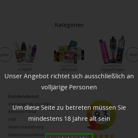
Kategorien
prev
next
e liquid
elfa pods
big puff vape
Unser Angebot richtet sich ausschließlich an
volljärige Personen
Kundendienst
Impressum Mr-joy GmbH
Um diese Seite zu betreten müssen Sie
Retouren-Portal
mindestens 18 Jahre alt sein
AGB
Widerrufsbelehrung
Datenschutzerklärung