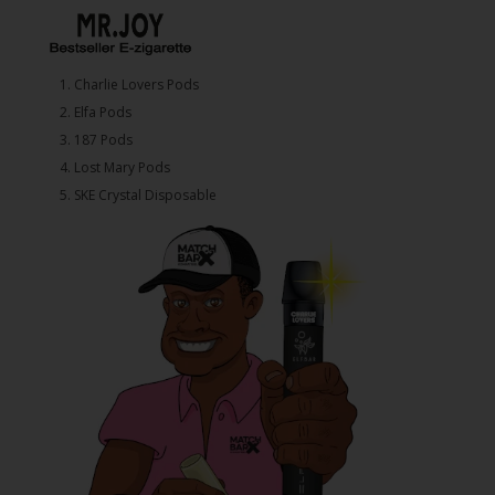
1.⁠ ⁠Charlie Lovers Pods
2.⁠ ⁠⁠Elfa Pods
3.⁠ ⁠⁠187 Pods
4.⁠ ⁠⁠Lost Mary Pods
5.⁠ ⁠⁠SKE Crystal Disposable