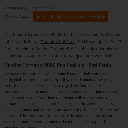
Verfügbarkeit:
Nicht auf Lager
Wenn auf Lager:
HALTEN SIE MICH AUF DEM LAUFENDEN
Das Randm Tornado Pro 9000 Pod Kit - 8ml ist ein Pod System
mit 2 nachfüllbaren
Tornado 8ml Pods
. Sie können jeden Pod 5-
8 mal mit einem
Randm Tornado Pro Nikotinsalz
oder einem
Liquid mit Nikotin
oder
Nikotinsalz
E-Liquid Ihrer Wahl füllen.
Randm Tornado 9000 Pro Pod kit - 8ml Pods
Der RandM Pod wird leer geliefert und kann innerhalb von Sekunden
nachgefüllt werden. Dank des Top-Fill-Systems können Sie sie ganz
einfach selbst mit Ihrem Lieblings-E-Liquid befüllen. Mit dem
leistungsstarken Akku und der innovativen Mesh-Coil-Technologie sorgt
das Tornado Pro Kit für dichten Dampf und vollen Geschmack. Das
Tornado 9000 Pro Kit ist der perfekte Begleiter für Menschen, die Wert
auf Ästhetik und Qualität legen. Der starke Akku, die nachfüllbaren Pod-
Tanks und die moderne USB-C-Schnittstelle machen es zum besten
RandM Tornado Pro Pod in einer Reihe für diejenigen Vaper, die ein
zuverlässiges und stilvolles Gerät wollen.