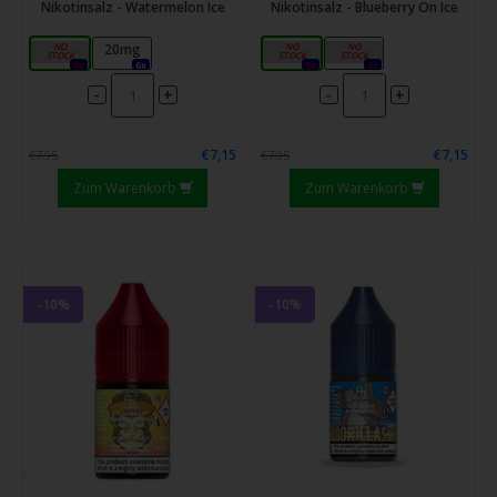
Nikotinsalz - Watermelon Ice
Nikotinsalz - Blueberry On Ice
10mg
20mg
10mg
20mg
0x
6x
0x
0x
-
-
+
+
€7,15
€7,15
€7,95
€7,95
Zum Warenkorb
Zum Warenkorb
-10%
-10%