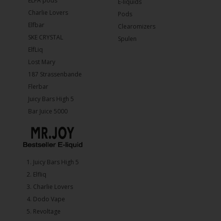
ELFA pods
E-liquids
Charlie Lovers
Pods
Elfbar
Clearomizers
SKE CRYSTAL
Spulen
ElfLiq
Lost Mary
187 Strassenbande
Flerbar
Juicy Bars High 5
Bar Juice 5000
1.⁠ ⁠Juicy Bars High 5
2.⁠ ⁠⁠Elfliq
3.⁠ ⁠⁠Charlie Lovers
4.⁠ ⁠⁠Dodo Vape
5. ⁠Revoltage