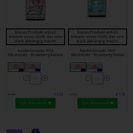
Dieses Produkt enhält
Dieses Produkt enhält
Nikotin: einen Stoff, der sehr
Nikotin: einen Stoff, der sehr
stark abhängig macht.
stark abhängig macht.
Randm tornado 7000
Randm tornado 7000
Nikotinsalz - Strawberry Banana
Nikotinsalz - Strawberry Donut
10mg
20mg
10mg
20mg
0x
0x
0x
0x
-
-
+
+
€7,15
€7,15
€7,95
€7,95
Zum Warenkorb
Zum Warenkorb