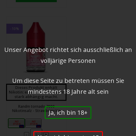
-10%
Unser Angebot richtet sich ausschließlich an
volljärige Personen
Um diese Seite zu betreten müssen Sie
Dieses Produkt enhält
mindestens 18 Jahre alt sein
Nikotin: einen Stoff, der sehr
stark abhängig macht.
Randm tornado 7000
Nikotinsalz - Strawberry Ice
Ja, ich bin 18+
10mg
20mg
0x
0x
-
+