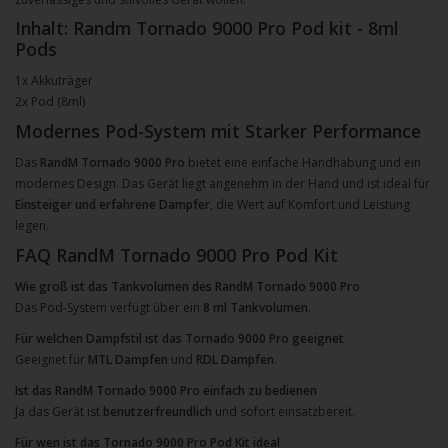
Inhalt: Randm Tornado 9000 Pro Pod kit - 8ml
Pods
1x Akkuträger
2x Pod (8ml)
Modernes Pod-System mit Starker Performance
Das
RandM Tornado 9000 Pro
bietet eine einfache Handhabung und ein
modernes Design. Das Gerät liegt angenehm in der Hand und ist ideal für
Einsteiger und erfahrene Dampfer
, die Wert auf Komfort und Leistung
legen.
FAQ RandM Tornado 9000 Pro Pod Kit
Wie groß ist das Tankvolumen des RandM Tornado 9000 Pro
Das Pod-System verfügt über ein
8 ml Tankvolumen
.
Für welchen Dampfstil ist das Tornado 9000 Pro geeignet
Geeignet für
MTL Dampfen
und
RDL Dampfen
.
Ist das RandM Tornado 9000 Pro einfach zu bedienen
Ja das Gerät ist
benutzerfreundlich
und sofort einsatzbereit.
Für wen ist das Tornado 9000 Pro Pod Kit ideal