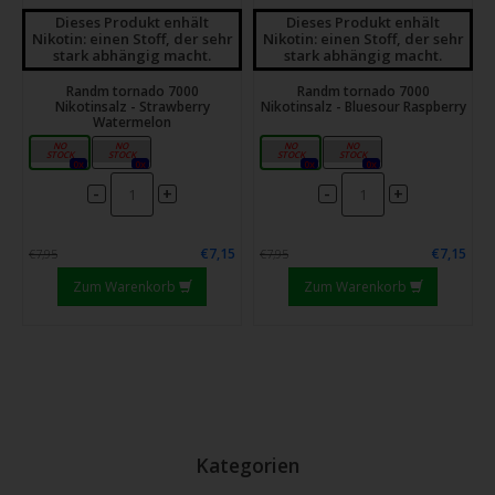
Dieses Produkt enhält
Dieses Produkt enhält
Nikotin: einen Stoff, der sehr
Nikotin: einen Stoff, der sehr
stark abhängig macht.
stark abhängig macht.
Randm tornado 7000
Randm tornado 7000
Nikotinsalz - Strawberry
Nikotinsalz - Bluesour Raspberry
Watermelon
10mg
20mg
10mg
20mg
0x
0x
0x
0x
-
-
+
+
€7,15
€7,15
€7,95
€7,95
Zum Warenkorb
Zum Warenkorb
Kategorien