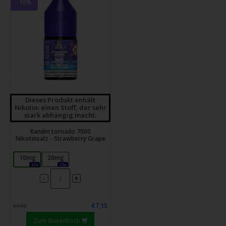
-10%
Dieses Produkt enhält
Nikotin: einen Stoff, der sehr
stark abhängig macht.
Randm tornado 7000
Nikotinsalz - Strawberry Grape
10mg
20mg
37x
23x
-
+
€7,15
€7,95
Zum Warenkorb