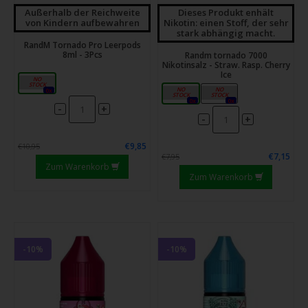
Außerhalb der Reichweite
Dieses Produkt enhält
von Kindern aufbewahren
Nikotin: einen Stoff, der sehr
stark abhängig macht.
RandM Tornado Pro Leerpods
8ml - 3Pcs
Randm tornado 7000
Nikotinsalz - Straw. Rasp. Cherry
Ice
8ml
10mg
20mg
0x
0x
0x
-
+
-
+
€9,85
€10,95
€7,15
€7,95
Zum Warenkorb
Zum Warenkorb
-10%
-10%