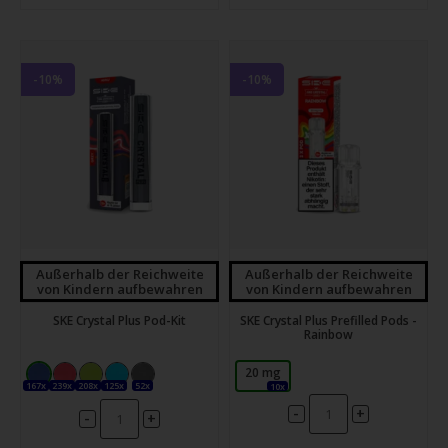
-10%
-10%
Außerhalb der Reichweite
Außerhalb der Reichweite
von Kindern aufbewahren
von Kindern aufbewahren
SKE Crystal Plus Pod-Kit
SKE Crystal Plus Prefilled Pods -
Rainbow
20 mg
167x
239x
208x
125x
52x
10x
-
+
-
+