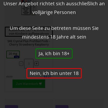
Unser Angebot richtet sich ausschließlich an
volljärige Personen
Um diese Seite zu betreten müssen Sie
Außerhalb der Reichweite
von Kindern aufbewahren
mindestens 18 Jahre alt sein
SKE Crystal Plus Prefilled Pods -
Cherry Strawberry Raspberry
Ja, ich bin 18+
20 mg
13x
-
+
Nein, ich bin unter 18
€6,21
€6,90
Zum Warenkorb