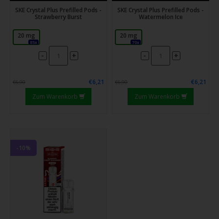
SKE Crystal Plus Prefilled Pods -
SKE Crystal Plus Prefilled Pods -
Strawberry Burst
Watermelon Ice
20 mg
20 mg
85x
70x
-
-
+
+
€6,21
€6,21
€6,90
€6,90
Zum Warenkorb
Zum Warenkorb
-10%