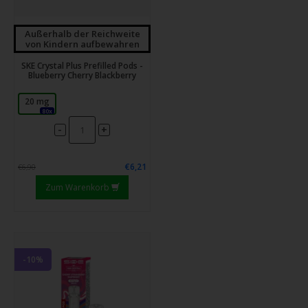
Außerhalb der Reichweite
von Kindern aufbewahren
SKE Crystal Plus Prefilled Pods -
Blueberry Cherry Blackberry
20 mg
80x
-
+
€6,21
€6,90
Zum Warenkorb
-10%