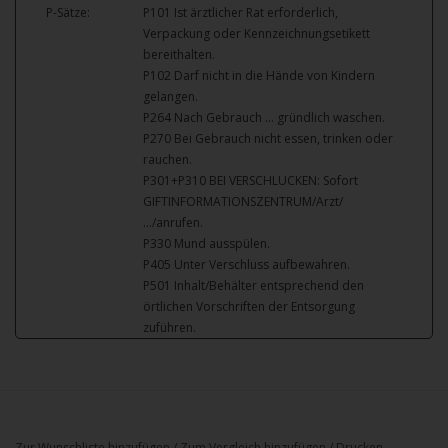
P-Sätze:
P101 Ist ärztlicher Rat erforderlich,
Verpackung oder Kennzeichnungsetikett
bereithalten.
P102 Darf nicht in die Hände von Kindern
gelangen.
P264 Nach Gebrauch … gründlich waschen.
P270 Bei Gebrauch nicht essen, trinken oder
rauchen.
P301+P310 BEI VERSCHLUCKEN: Sofort
GIFTINFORMATIONSZENTRUM/Arzt/
…/anrufen.
P330 Mund ausspülen.
P405 Unter Verschluss aufbewahren.
P501 Inhalt/Behälter entsprechend den
örtlichen Vorschriften der Entsorgung
zuführen.
Zur Wunschliste hinzufügen
/
Zum Vergleich hinzufügen
/
Drucken