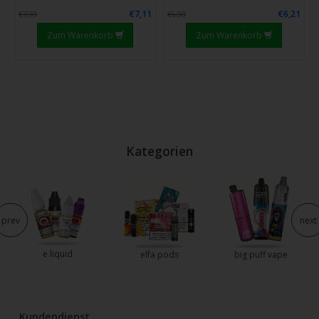
€7,11
€6,21
€7,90
€6,90
Zum Warenkorb
Zum Warenkorb
Kategorien
prev
next
e liquid
elfa pods
big puff vape
Kundendienst