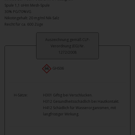
Spule 1,1 oHm Mesh-Spule
30% PG/70%VG
Nikotingehalt: 20 mg/ml Nik-Salz
Reicht für ca. 600 Züge
Auszeichnung gemäß CLP-
Verordnung (EG) Nr.
1272/2008
GHS06
H-Sätze:
H301 Giftig bei Verschlucken.
H312 Gesundheitsschädlich bei Hautkontakt.
H412 Schädlich für Wasserorganismen, mit
langfristiger Wirkung.