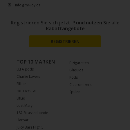
info@mr-joy.de
Registrieren Sie sich jetzt !!! und nutzen Sie alle
Rabattangebote
REGISTRIEREN
TOP 10 MARKEN
E-zigaretten
ELFA pods
E-liquids
Charlie Lovers
Pods
Elfbar
Clearomizers
SKE CRYSTAL
Spulen
ElfLiq
Lost Mary
187 Strassenbande
Flerbar
Juicy Bars High 5