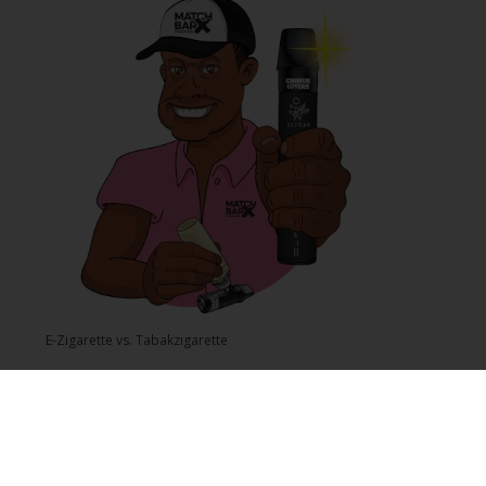
E-Zigarette vs. Tabakzigarette
Was ist Nikotinsalz und wie unterscheidet es sich von Freebase?
© Copyright 2026 Mr-joy