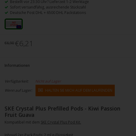
Bestellt vor 23:30 Uhr? Lieferzeit 1-2 Werktage
Sofort versandfähig, ausreichende Stückzahl
Deutsche Post DHL + 6500 DHL Packstations
20 mg
0x
€6,21
€6,90
Informationen
Verfügbarkeit:
Nicht auf Lager
Wenn auf Lager:
HALTEN SIE MICH AUF DEM LAUFENDEN
SKE Crystal Plus Prefilled Pods - Kiwi Passion
Fruit Guava
Kompatibel mit dem
SKE Crystal Plus Pod Kit.
Inhoud 2er-Pack Pods: 2 ml e-Flüssigkeit