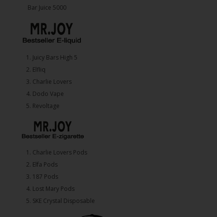
Bar Juice 5000
1.⁠ ⁠Juicy Bars High 5
2.⁠ ⁠⁠Elfliq
3.⁠ ⁠⁠Charlie Lovers
4.⁠ ⁠⁠Dodo Vape
5. ⁠Revoltage
1.⁠ ⁠Charlie Lovers Pods
2.⁠ ⁠⁠Elfa Pods
3.⁠ ⁠⁠187 Pods
4.⁠ ⁠⁠Lost Mary Pods
5.⁠ ⁠⁠SKE Crystal Disposable