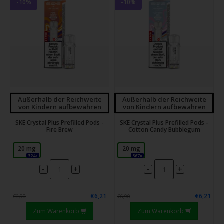
-10%
-10%
Außerhalb der Reichweite
Außerhalb der Reichweite
von Kindern aufbewahren
von Kindern aufbewahren
SKE Crystal Plus Prefilled Pods -
SKE Crystal Plus Prefilled Pods -
Fire Brew
Cotton Candy Bubblegum
20 mg
20 mg
324x
367x
-
-
+
+
€6,21
€6,21
€6,90
€6,90
Zum Warenkorb
Zum Warenkorb