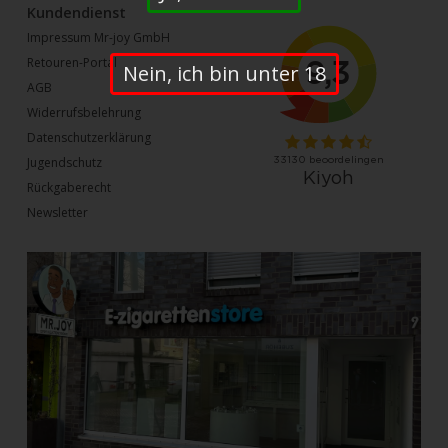
Kundendienst
Impressum Mr-joy GmbH
Retouren-Portal
Nein, ich bin unter 18
AGB
Widerrufsbelehrung
Datenschutzerklärung
Jugendschutz
Rückgaberecht
Newsletter