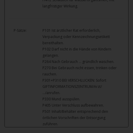
langfristiger Wirkung.
P-Sätze:
P101 Ist ärztlicher Rat erforderlich,
Verpackung oder Kennzeichnungsetikett
bereithalten.
P102 Darf nicht in die Hände von Kindern
gelangen.
P264 Nach Gebrauch … gründlich waschen.
P270 Bei Gebrauch nicht essen, trinken oder
rauchen.
P301+P310 BEI VERSCHLUCKEN: Sofort
GIFTINFORMATIONSZENTRUM/Arzt/
…/anrufen.
P330 Mund ausspülen.
P405 Unter Verschluss aufbewahren.
P501 Inhalt/Behälter entsprechend den
örtlichen Vorschriften der Entsorgung
zuführen.