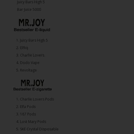
Juicy Bars High 5
Bar Juice 5000
1.⁠ ⁠Juicy Bars High 5
2.⁠ ⁠⁠Elfliq
3.⁠ ⁠⁠Charlie Lovers
4.⁠ ⁠⁠Dodo Vape
5. ⁠Revoltage
1.⁠ ⁠Charlie Lovers Pods
2.⁠ ⁠⁠Elfa Pods
3.⁠ ⁠⁠187 Pods
4.⁠ ⁠⁠Lost Mary Pods
5.⁠ ⁠⁠SKE Crystal Disposable