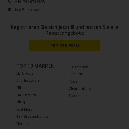
+49176 2679 8853
info@mr-joy.de
Registrieren Sie sich jetzt !!! und nutzen Sie alle
Rabattangebote
REGISTRIEREN
TOP 10 MARKEN
E-zigaretten
ELFA pods
E-liquids
Charlie Lovers
Pods
Elfbar
Clearomizers
SKE CRYSTAL
Spulen
ElfLiq
Lost Mary
187 Strassenbande
Flerbar