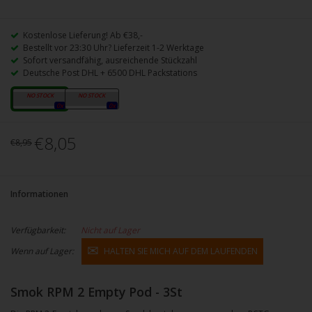
Kostenlose Lieferung! Ab €38,-
Bestellt vor 23:30 Uhr? Lieferzeit 1-2 Werktage
Sofort versandfähig, ausreichende Stückzahl
Deutsche Post DHL + 6500 DHL Packstations
U / min 2
U / min
0x
0x
€8,05
€8,95
Informationen
Verfügbarkeit:
Nicht auf Lager
Wenn auf Lager:
HALTEN SIE MICH AUF DEM LAUFENDEN
Smok RPM 2 Empty Pod - 3St