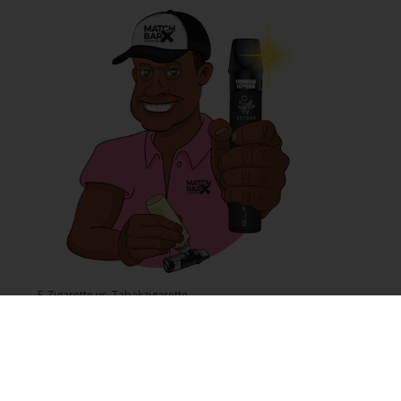
E-Zigarette vs. Tabakzigarette
Was ist Nikotinsalz und wie unterscheidet es sich von Freebase?