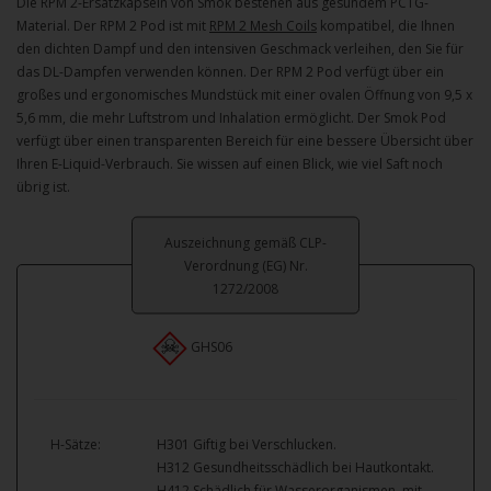
Die RPM 2-Ersatzkapseln von Smok bestehen aus gesundem PCTG-
Material. Der RPM 2 Pod ist mit
RPM 2 Mesh Coils
kompatibel, die Ihnen
den dichten Dampf und den intensiven Geschmack verleihen, den Sie für
das DL-Dampfen verwenden können. Der RPM 2 Pod verfügt über ein
großes und ergonomisches Mundstück mit einer ovalen Öffnung von 9,5 x
5,6 mm, die mehr Luftstrom und Inhalation ermöglicht. Der Smok Pod
verfügt über einen transparenten Bereich für eine bessere Übersicht über
Ihren E-Liquid-Verbrauch. Sie wissen auf einen Blick, wie viel Saft noch
übrig ist.
Auszeichnung gemäß CLP-
Verordnung (EG) Nr.
1272/2008
GHS06
H-Sätze:
H301 Giftig bei Verschlucken.
H312 Gesundheitsschädlich bei Hautkontakt.
H412 Schädlich für Wasserorganismen, mit