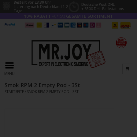
Bestellt vor 23:30 Uhr
Deutsche Post DHL
Lieferung nach Deutschland 1-2
+ 6500 DHL Packstations
Tage
10% RABATT
GESAMTE SORTIMENT
AUF DAS
MENU
Smok RPM 2 Empty Pod - 3St
STARTSEITE
/
SMOK RPM 2 EMPTY POD - 3ST