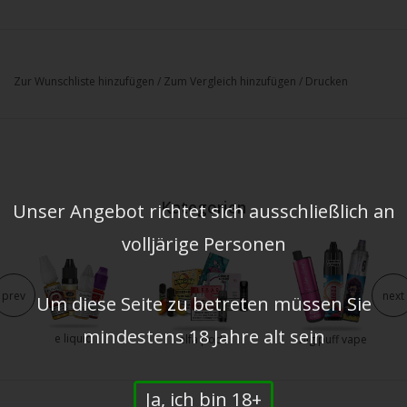
Zur Wunschliste hinzufügen
/
Zum Vergleich hinzufügen
/
Drucken
Kategorien
Unser Angebot richtet sich ausschließlich an
volljärige Personen
prev
next
Um diese Seite zu betreten müssen Sie
mindestens 18 Jahre alt sein
e liquid
elfa pods
big puff vape
Ja, ich bin 18+