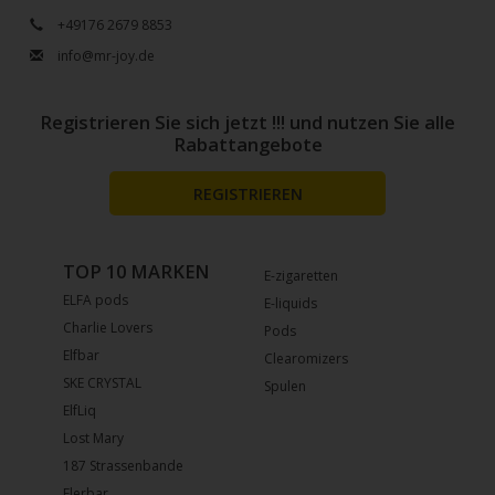
+49176 2679 8853
info@mr-joy.de
Registrieren Sie sich jetzt !!! und nutzen Sie alle
Rabattangebote
REGISTRIEREN
TOP 10 MARKEN
E-zigaretten
ELFA pods
E-liquids
Charlie Lovers
Pods
Elfbar
Clearomizers
SKE CRYSTAL
Spulen
ElfLiq
Lost Mary
187 Strassenbande
Flerbar