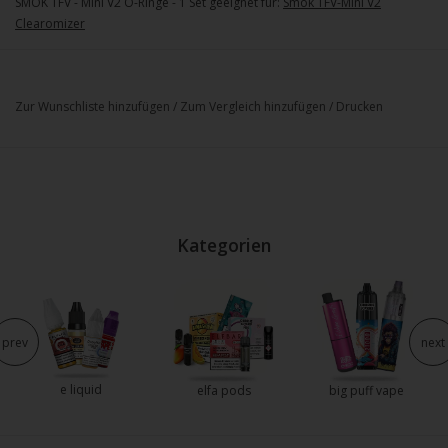
SMOK TFV - Mini V2 O-Ringe - 1 Set geeignet für:
Smok TFV-Mini V2
Clearomizer
Zur Wunschliste hinzufügen
/
Zum Vergleich hinzufügen
/
Drucken
Kategorien
prev
next
e liquid
elfa pods
big puff vape