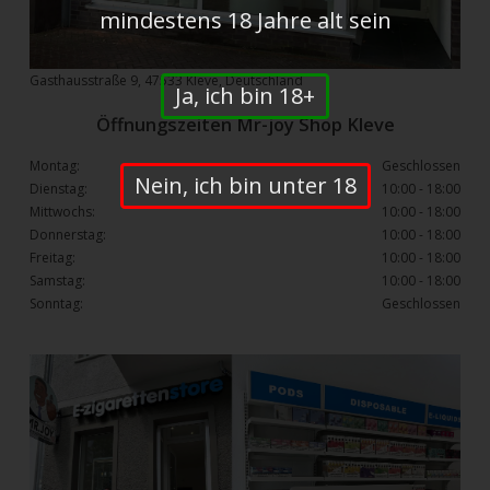
mindestens 18 Jahre alt sein
Gasthausstraße 9, 47533 Kleve, Deutschland
Ja, ich bin 18+
Öffnungszeiten Mr-joy Shop Kleve
Montag:
Geschlossen
Nein, ich bin unter 18
Dienstag:
10:00 - 18:00
Mittwochs:
10:00 - 18:00
Donnerstag:
10:00 - 18:00
Freitag:
10:00 - 18:00
Samstag:
10:00 - 18:00
Sonntag:
Geschlossen