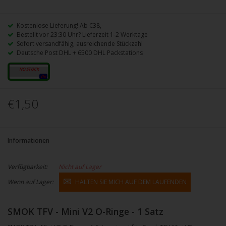
Kostenlose Lieferung! Ab €38,-
Bestellt vor 23:30 Uhr? Lieferzeit 1-2 Werktage
Sofort versandfähig, ausreichende Stückzahl
Deutsche Post DHL + 6500 DHL Packstations
schwarz
0x
€1,50
Informationen
Verfügbarkeit:
Nicht auf Lager
Wenn auf Lager:
HALTEN SIE MICH AUF DEM LAUFENDEN
SMOK TFV - Mini V2 O-Ringe - 1 Satz