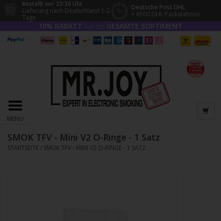
Bestellt vor 23:30 Uhr
Deutsche Post DHL
Lieferung nach Deutschland 1-2
+ 6500 DHL Packstations
Tage
10% RABATT
GESAMTE SORTIMENT
AUF DAS
MENU
SMOK TFV - Mini V2 O-Ringe - 1 Satz
STARTSEITE
/
SMOK TFV - MINI V2 O-RINGE - 1 SATZ