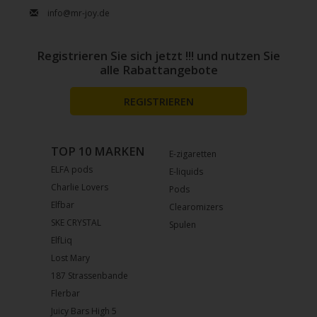
info@mr-joy.de
Registrieren Sie sich jetzt !!! und nutzen Sie
alle Rabattangebote
REGISTRIEREN
TOP 10 MARKEN
E-zigaretten
ELFA pods
E-liquids
Charlie Lovers
Pods
Elfbar
Clearomizers
SKE CRYSTAL
Spulen
ElfLiq
Lost Mary
187 Strassenbande
Flerbar
Juicy Bars High 5