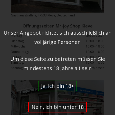
Gasthausstraße 9, 47533 Kleve, Deutschland
Öffnungszeiten Mr-joy Shop Kleve
Unser Angebot richtet sich ausschließlich an
Montag:
Geschlossen
volljärige Personen
Dienstag:
10:00 - 18:00
Mittwochs:
10:00 - 18:00
Donnerstag:
10:00 - 18:00
Freitag:
10:00 - 18:00
Um diese Seite zu betreten müssen Sie
Samstag:
10:00 - 18:00
mindestens 18 Jahre alt sein
Sonntag:
Geschlossen
Ja, ich bin 18+
Nein, ich bin unter 18