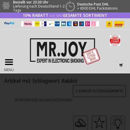
Bestellt vor 23:30 Uhr
Deutsche Post DHL
Lieferung nach Deutschland 1-2
+ 6500 DHL Packstations
Tage
10% RABATT
GESAMTE SORTIMENT
AUF DAS
MENU
Artikel mit Schlagwort Rabbit
ZURÜCK ZU SCHLAGWORTE
STARTSEITE
/
SCHLAGWORTE
/
RABBIT