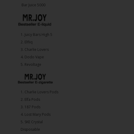
Bar Juice 5000
1.⁠ ⁠Juicy Bars High 5
2.⁠ ⁠⁠Elfliq
3.⁠ ⁠⁠Charlie Lovers
4.⁠ ⁠⁠Dodo Vape
5. ⁠Revoltage
1.⁠ ⁠Charlie Lovers Pods
2.⁠ ⁠⁠Elfa Pods
3.⁠ ⁠⁠187 Pods
4.⁠ ⁠⁠Lost Mary Pods
5.⁠ ⁠⁠SKE Crystal
Disposable