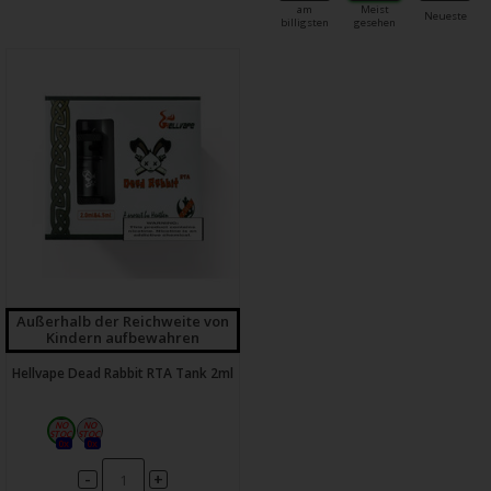
am
Meist
Neueste
billigsten
gesehen
Außerhalb der Reichweite von
Kindern aufbewahren
Hellvape Dead Rabbit RTA Tank 2ml
0x
0x
-
+