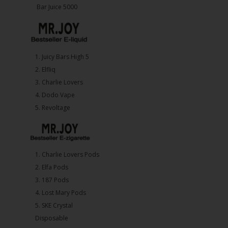
Bar Juice 5000
1.⁠ ⁠Juicy Bars High 5
2.⁠ ⁠⁠Elfliq
3.⁠ ⁠⁠Charlie Lovers
4.⁠ ⁠⁠Dodo Vape
5. ⁠Revoltage
1.⁠ ⁠Charlie Lovers Pods
2.⁠ ⁠⁠Elfa Pods
3.⁠ ⁠⁠187 Pods
4.⁠ ⁠⁠Lost Mary Pods
5.⁠ ⁠⁠SKE Crystal
Disposable