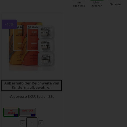
am
Meist
Neueste
billigsten
gesehen
-10%
Außerhalb der Reichweite von
Kindern aufbewahren
Vaporesso SKRR Spule - 3St
S-0,15Ω
M - 0,2 Ω
0x
0x
-
+