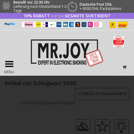
Bestellt vor 23:30 Uhr
Deutsche Post DHL
Lieferung nach Deutschland 1-2
+ 6500 DHL Packstations
Tage
10% RABATT
GESAMTE SORTIMENT
AUF DAS
MENU
Artikel mit Schlagwort SKRR
ZURÜCK ZU SCHLAGWORTE
STARTSEITE
/
SCHLAGWORTE
/
SKRR