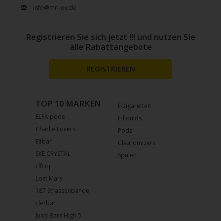
info@mr-joy.de
Registrieren Sie sich jetzt !!! und nutzen Sie
alle Rabattangebote
REGISTRIEREN
TOP 10 MARKEN
E-zigaretten
ELFA pods
E-liquids
Charlie Lovers
Pods
Elfbar
Clearomizers
SKE CRYSTAL
Spulen
ElfLiq
Lost Mary
187 Strassenbande
Flerbar
Juicy Bars High 5