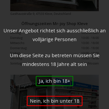
Gasthausstraße 9, 47533 Kleve, Deutschland
Öffnungszeiten Mr-joy Shop Kleve
Unser Angebot richtet sich ausschließlich an
Montag:
Geschlossen
Dienstag:
10:00 - 18:00
volljärige Personen
Mittwochs:
10:00 - 18:00
Donnerstag:
10:00 - 18:00
Freitag:
10:00 - 18:00
Um diese Seite zu betreten müssen Sie
Samstag:
10:00 - 18:00
mindestens 18 Jahre alt sein
Sonntag:
Geschlossen
Ja, ich bin 18+
Nein, ich bin unter 18