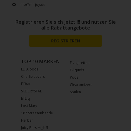
info@mr-joy.de
Registrieren Sie sich jetzt !!! und nutzen Sie
alle Rabattangebote
REGISTRIEREN
TOP 10 MARKEN
E-zigaretten
ELFA pods
E-liquids
Charlie Lovers
Pods
Elfbar
Clearomizers
SKE CRYSTAL
Spulen
ElfLiq
Lost Mary
187 Strassenbande
Flerbar
Juicy Bars High 5