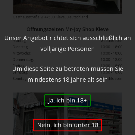
Gasthausstraße 9, 47533 Kleve, Deutschland
Öffnungszeiten Mr-joy Shop Kleve
Unser Angebot richtet sich ausschließlich an
Montag:
Geschlossen
Dienstag:
10:00 - 18:00
volljärige Personen
Mittwochs:
10:00 - 18:00
Donnerstag:
10:00 - 18:00
Freitag:
10:00 - 18:00
Um diese Seite zu betreten müssen Sie
Samstag:
10:00 - 18:00
mindestens 18 Jahre alt sein
Sonntag:
Geschlossen
Ja, ich bin 18+
Nein, ich bin unter 18