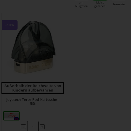
am
Meist
Neueste
billigsten
gesehen
-10%
Außerhalb der Reichweite von
Kindern aufbewahren
Joyetech Teros Pod-Kartusche -
5St
0,50 Ω
0x
-
+