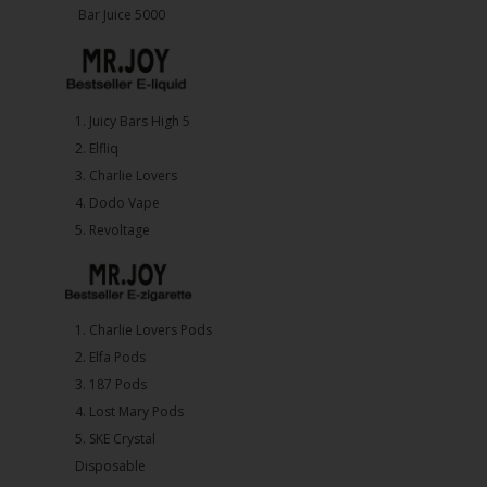
Bar Juice 5000
1.⁠ ⁠Juicy Bars High 5
2.⁠ ⁠⁠Elfliq
3.⁠ ⁠⁠Charlie Lovers
4.⁠ ⁠⁠Dodo Vape
5. ⁠Revoltage
1.⁠ ⁠Charlie Lovers Pods
2.⁠ ⁠⁠Elfa Pods
3.⁠ ⁠⁠187 Pods
4.⁠ ⁠⁠Lost Mary Pods
5.⁠ ⁠⁠SKE Crystal
Disposable