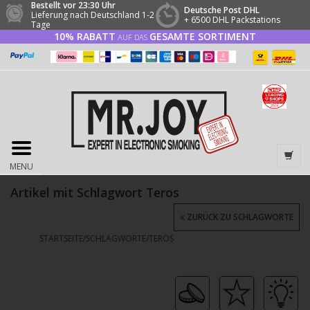
Bestellt vor 23:30 Uhr
Deutsche Post DHL
Lieferung nach Deutschland 1-2
+ 6500 DHL Packstations
Tage
10% RABATT
GESAMTE SORTIMENT
AUF DAS
MENU
Artikel mit Schlagwort Teros
ZURÜCK ZU SCHLAGWORTE
STARTSEITE
/
SCHLAGWORTE
/
TEROS