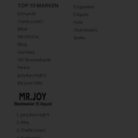
TOP 10 MARKEN
E-zigaretten
ELFA pods
E-liquids
Charlie Lovers
Pods
Elfbar
Clearomizers
SKE CRYSTAL
Spulen
ElfLiq
Lost Mary
187 Strassenbande
Flerbar
Juicy Bars High 5
Bar Juice 5000
1.⁠ ⁠Juicy Bars High 5
2.⁠ ⁠⁠Elfliq
3.⁠ ⁠⁠Charlie Lovers
4.⁠ ⁠⁠Dodo Vape