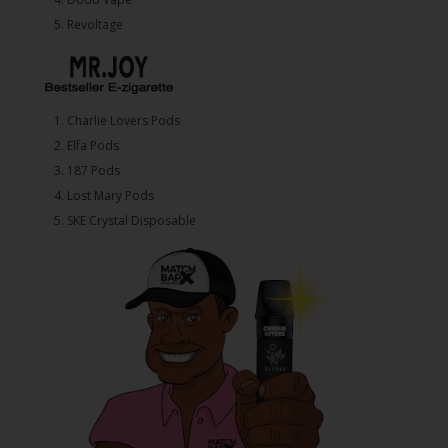
5. ⁠Revoltage
1.⁠ ⁠Charlie Lovers Pods
2.⁠ ⁠⁠Elfa Pods
3.⁠ ⁠⁠187 Pods
4.⁠ ⁠⁠Lost Mary Pods
5.⁠ ⁠⁠SKE Crystal Disposable