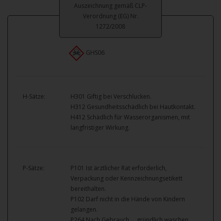
Auszeichnung gemäß CLP-
Verordnung (EG) Nr.
1272/2008
GHS06
H-Sätze:
H301 Giftig bei Verschlucken.
H312 Gesundheitsschädlich bei Hautkontakt.
H412 Schädlich für Wasserorganismen, mit
langfristiger Wirkung.
P-Sätze:
P101 Ist ärztlicher Rat erforderlich,
Verpackung oder Kennzeichnungsetikett
bereithalten.
P102 Darf nicht in die Hände von Kindern
gelangen.
P264 Nach Gebrauch … gründlich waschen.