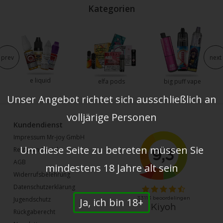
Kategorien
prev
next
e liquid
elfa pods
big puff vape
Unser Angebot richtet sich ausschließlich an
volljärige Personen
Kundendienst
Impressum Mr-joy GmbH
Um diese Seite zu betreten müssen Sie
Retouren-Portal
AGB
mindestens 18 Jahre alt sein
Widerrufsbelehrung
Datenschutzerklärung
Jugendschutz
Ja, ich bin 18+
Rückgaberecht