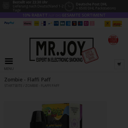
Bestellt vor 23:30 Uhr
Deutsche Post DHL
Lieferung nach Deutschland 1-2
+ 6500 DHL Packstations
Tage
10% RABATT
GESAMTE SORTIMENT
AUF DAS
MENU
Zombie - Flaffi Paff
STARTSEITE
/
ZOMBIE - FLAFFI PAFF