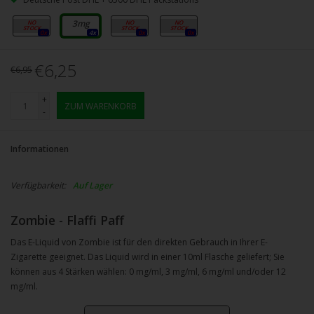
0mg
3mg
6mg
12mg
0x
4x
0x
0x
€6,25
€6,95
+
ZUM WARENKORB
-
Informationen
Verfügbarkeit:
Auf Lager
Zombie - Flaffi Paff
Das E-Liquid von Zombie ist für den direkten Gebrauch in Ihrer E-
Zigarette geeignet. Das Liquid wird in einer 10ml Flasche geliefert; Sie
können aus 4 Stärken wählen: 0 mg/ml, 3 mg/ml, 6 mg/ml und/oder 12
mg/ml.