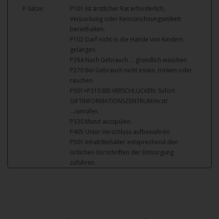
P-Sätze:
P101 Ist ärztlicher Rat erforderlich,
Verpackung oder Kennzeichnungsetikett
bereithalten.
P102 Darf nicht in die Hände von Kindern
gelangen.
P264 Nach Gebrauch … gründlich waschen.
P270 Bei Gebrauch nicht essen, trinken oder
rauchen.
P301+P310 BEI VERSCHLUCKEN: Sofort
GIFTINFORMATIONSZENTRUM/Arzt/
…/anrufen.
P330 Mund ausspülen.
P405 Unter Verschluss aufbewahren.
P501 Inhalt/Behälter entsprechend den
örtlichen Vorschriften der Entsorgung
zuführen.