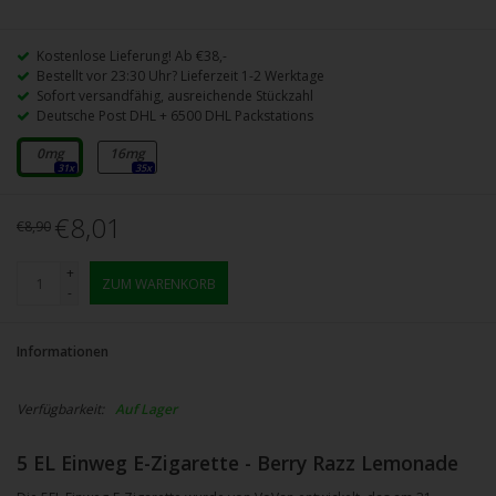
Kostenlose Lieferung! Ab €38,-
Bestellt vor 23:30 Uhr? Lieferzeit 1-2 Werktage
Sofort versandfähig, ausreichende Stückzahl
Deutsche Post DHL + 6500 DHL Packstations
0mg
16mg
31x
35x
€8,01
€8,90
+
ZUM WARENKORB
-
Informationen
Verfügbarkeit:
Auf Lager
5 EL Einweg E-Zigarette - Berry Razz Lemonade