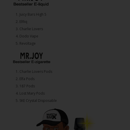
1.⁠ ⁠Juicy Bars High 5
2.⁠ ⁠⁠Elfliq
3.⁠ ⁠⁠Charlie Lovers
4.⁠ ⁠⁠Dodo Vape
5. ⁠Revoltage
1.⁠ ⁠Charlie Lovers Pods
2.⁠ ⁠⁠Elfa Pods
3.⁠ ⁠⁠187 Pods
4.⁠ ⁠⁠Lost Mary Pods
5.⁠ ⁠⁠SKE Crystal Disposable