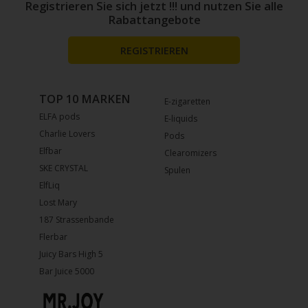
Registrieren Sie sich jetzt !!! und nutzen Sie alle
Rabattangebote
REGISTRIEREN
TOP 10 MARKEN
E-zigaretten
ELFA pods
E-liquids
Charlie Lovers
Pods
Elfbar
Clearomizers
SKE CRYSTAL
Spulen
ElfLiq
Lost Mary
187 Strassenbande
Flerbar
Juicy Bars High 5
Bar Juice 5000