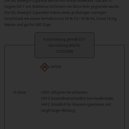
Die 5EL Einweg-E-Zigarette wurde von VoVan entwickelt, das am 31.
August 2017 von Waldemar Eichmann mit Sitz in Köln gegründet wurde.
Die 5EL Einweg-E-Zigaretten haben einen großartigen cremigen
Geschmack mit einem Verhältnis von 50 % PG / 50 % VG, 0 und 16 mg
Nikotin und gut für 600 Züge.
Auszeichnung gemäß CLP-
Verordnung (EG) Nr.
1272/2008
GHS06
H-Sätze:
H301 Giftig bei Verschlucken.
H312 Gesundheitsschädlich bei Hautkontakt.
H412 Schädlich für Wasserorganismen, mit
langfristiger Wirkung.