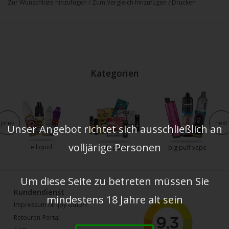
Zur Wunschliste hinzufügen
/
Zum Vergleich hinzufügen
/
Drucken
Kategorien
prev
next
Unser Angebot richtet sich ausschließlich an
volljärige Personen
e liquid
elfa pods
big puff vape
Um diese Seite zu betreten müssen Sie
Kundendienst
mindestens 18 Jahre alt sein
Impressum Mr-joy GmbH
Retouren-Portal