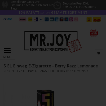
Bestellt vor 23:30 Uhr
Deutsche Post DHL
Lieferung nach Deutschland 1-2
+ 6500 DHL Packstations
Tage
10% RABATT
GESAMTE SORTIMENT
AUF DAS
MENU
5 EL Einweg E-Zigarette - Berry Razz Lemonade
STARTSEITE
/
5 EL EINWEG E-ZIGARETTE - BERRY RAZZ LEMONADE