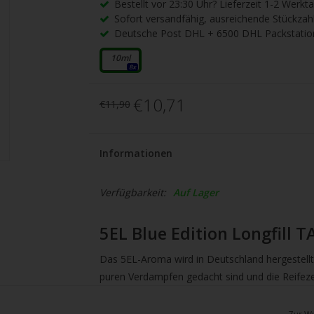
gbare
Bestellt vor 23:30 Uhr? Lieferzeit 1-2 Werkt
Sofort versandfähig, ausreichende Stückzah
nis
Deutsche Post DHL + 6500 DHL Packstatio
uwählen.
ke
10ml
8x
betaste,
€10,71
€11,90
ewählten
Informationen
rgebnis
Verfügbarkeit:
Auf Lager
gen.
tzer
5EL Blue Edition Longfill
hgeräten
Das 5EL-Aroma wird in Deutschland hergestellt
en
puren Verdampfen gedacht sind und die Reifezei
h-
Sie 10ml Aroma, abgefüllt in einer 120ml Flasch