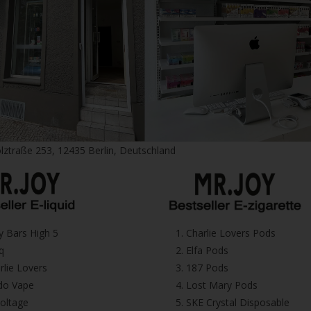
lztraße 253, 12435 Berlin, Deutschland
icy Bars High 5
1.⁠ ⁠Charlie Lovers Pods
iq
2.⁠ ⁠⁠Elfa Pods
harlie Lovers
3.⁠ ⁠⁠187 Pods
Dodo Vape
4.⁠ ⁠⁠Lost Mary Pods
voltage
5.⁠ ⁠⁠SKE Crystal Disposable