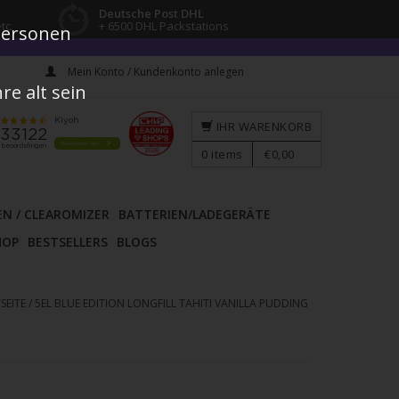
Deutsche Post DHL
tc.
+ 6500 DHL Packstations
 Personen
Mein Konto / Kundenkonto anlegen
e alt sein
IHR WARENKORB
0
items
€0,00
EN / CLEAROMIZER
BATTERIEN/LADEGERÄTE
HOP
BESTSELLERS
BLOGS
SEITE
/
5EL BLUE EDITION LONGFILL TAHITI VANILLA PUDDING