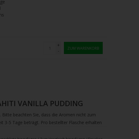
age
l
ns
+
ZUM WARENKORB
-
 TAHITI VANILLA PUDDING
. Bitte beachten Sie, dass die Aromen nicht zum
t 3-5 Tage beträgt. Pro bestellter Flasche erhalten
e Chubby Gorilla.