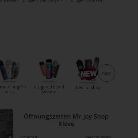
nschliste hinzufügen
/
Zum Vergleich hinzufügen
/
Drucken
next
ma / longfill /
e zigarette pod
e liquid
neu im shop
basis
system
Öffnungszeiten Mr-joy Shop
Kleve
Montag:
Geschlossen