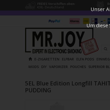
FREIES Verschiffen oben:
B
€38,- Deutschland
L
Unser An
Um diese 
Verw
E-ZIGARETTEN
ELFBAR
ELFA PODS
EINWEG
die
MODS
DIY
VAPORIZER
POUCHES
SUPERIOR B
Pfeile
nach
oben
5EL Blue Edition Longfill TAHI
und
PUDDING
unten
um
das