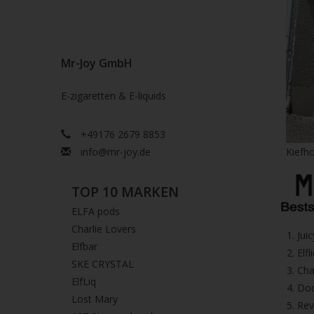
Mr-Joy GmbH
E-zigaretten & E-liquids
+49176 2679 8853
info@mr-joy.de
Kiefho
TOP 10 MARKEN
ELFA pods
Charlie Lovers
1.⁠ ⁠Ju
Elfbar
2.⁠ ⁠⁠Elfl
SKE CRYSTAL
3.⁠ ⁠⁠C
ElfLiq
4.⁠ ⁠⁠
Lost Mary
5. ⁠Re