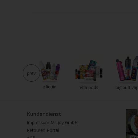
Strei
verw
prev
e liquid
neu im shop
elfa pods
big puff va
Kundendienst
Impressum Mr-joy GmbH
Retouren-Portal
AGB