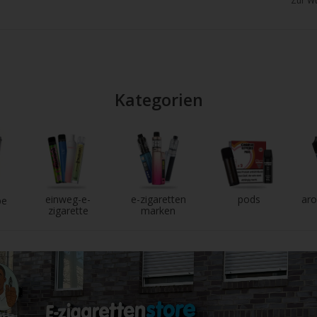
Zur Wu
chgesten
enden.
Kategorien
einweg-e-
e-zigaretten
pods
aro
pe
zigarette
marken