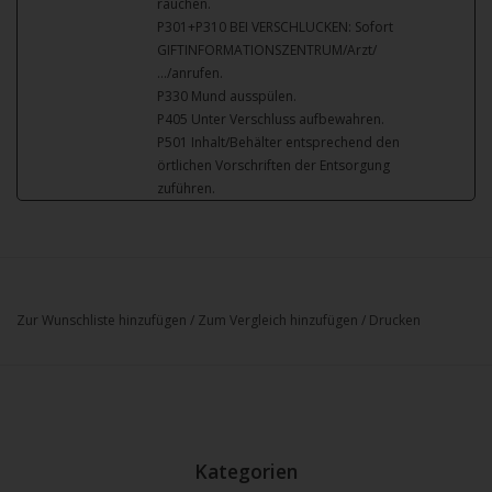
rauchen.
P301+P310 BEI VERSCHLUCKEN: Sofort
GIFTINFORMATIONSZENTRUM/Arzt/
…/anrufen.
P330 Mund ausspülen.
P405 Unter Verschluss aufbewahren.
P501 Inhalt/Behälter entsprechend den
örtlichen Vorschriften der Entsorgung
zuführen.
Zur Wunschliste hinzufügen
/
Zum Vergleich hinzufügen
/
Drucken
Kategorien