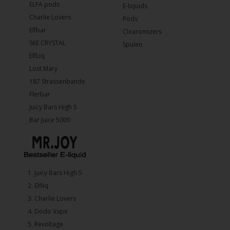
ELFA pods
E-liquids
Charlie Lovers
Pods
Elfbar
Clearomizers
SKE CRYSTAL
Spulen
ElfLiq
Lost Mary
187 Strassenbande
Flerbar
Juicy Bars High 5
Bar Juice 5000
1.⁠ ⁠Juicy Bars High 5
2.⁠ ⁠⁠Elfliq
3.⁠ ⁠⁠Charlie Lovers
4.⁠ ⁠⁠Dodo Vape
5. ⁠Revoltage