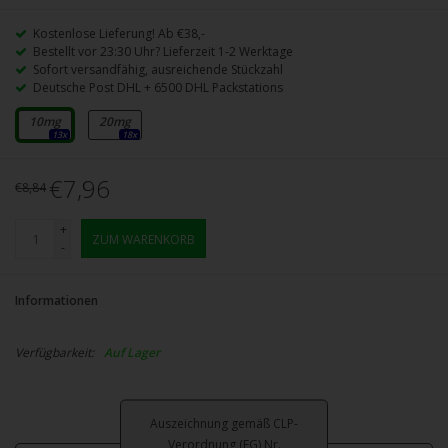
Kostenlose Lieferung! Ab €38,-
Bestellt vor 23:30 Uhr? Lieferzeit 1-2 Werktage
Sofort versandfähig, ausreichende Stückzahl
Deutsche Post DHL + 6500 DHL Packstations
10mg
20mg
13x
18x
€7,96
€8,84
+
ZUM WARENKORB
-
Informationen
Verfügbarkeit:
Auf Lager
Auszeichnung gemäß CLP-
Verordnung (EG) Nr.