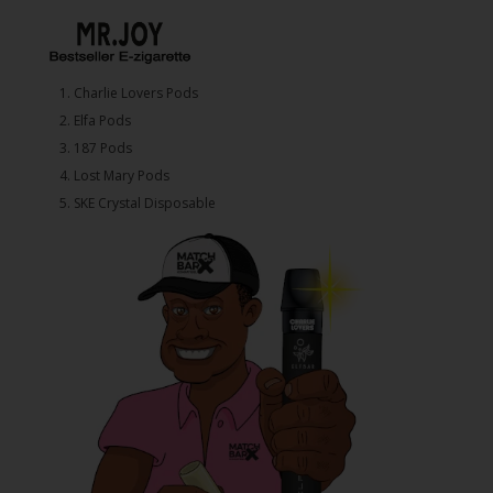
1.⁠ ⁠Charlie Lovers Pods
2.⁠ ⁠⁠Elfa Pods
3.⁠ ⁠⁠187 Pods
4.⁠ ⁠⁠Lost Mary Pods
5.⁠ ⁠⁠SKE Crystal Disposable