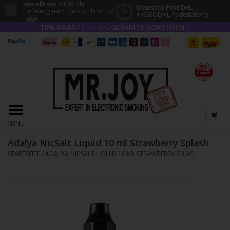
Bestellt vor 23:30 Uhr
Deutsche Post DHL
Lieferung nach Deutschland 1-2
+ 6500 DHL Packstations
Tage
10% RABATT
GESAMTE SORTIMENT
AUF DAS
MENU
Adalya NicSalt Liquid 10 ml Strawberry Splash
STARTSEITE
/
ADALYA NICSALT LIQUID 10 ML STRAWBERRY SPLASH