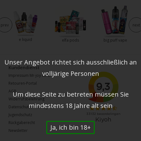
prev
next
e liquid
elfa pods
big puff vape
Unser Angebot richtet sich ausschließlich an
Kundendienst
volljärige Personen
Impressum Mr-joy GmbH
Retouren-Portal
AGB
Um diese Seite zu betreten müssen Sie
Widerrufsbelehrung
mindestens 18 Jahre alt sein
Datenschutzerklärung
Jugendschutz
Rückgaberecht
Ja, ich bin 18+
Newsletter