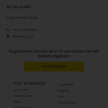
Mr-Joy GmbH
E-zigaretten & E-liquids
+49176 2679 8853
info@mr-joy.de
Registrieren Sie sich jetzt !!! und nutzen Sie alle
Rabattangebote
REGISTRIEREN
TOP 10 MARKEN
E-zigaretten
ELFA pods
E-liquids
Charlie Lovers
Pods
Elfbar
Clearomizers
SKE CRYSTAL