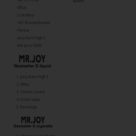
Spulen
ElfLiq
Lost Mary
187 Strassenbande
Flerbar
Juicy Bars High 5
Bar Juice 5000
1.⁠ ⁠Juicy Bars High 5
2.⁠ ⁠⁠Elfliq
3.⁠ ⁠⁠Charlie Lovers
4.⁠ ⁠⁠Dodo Vape
5. ⁠Revoltage