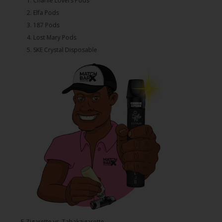
1.⁠ ⁠Charlie Lovers Pods
2.⁠ ⁠⁠Elfa Pods
3.⁠ ⁠⁠187 Pods
4.⁠ ⁠⁠Lost Mary Pods
5.⁠ ⁠⁠SKE Crystal Disposable
E-Zigarette vs. Tabakzigarette