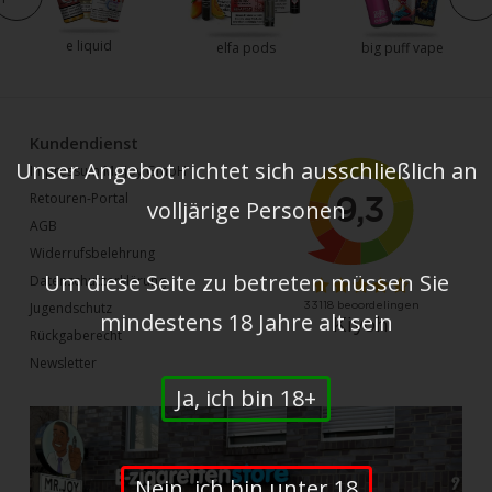
e liquid
elfa pods
big puff vape
Kundendienst
Unser Angebot richtet sich ausschließlich an
Impressum Mr-joy GmbH
Retouren-Portal
volljärige Personen
AGB
Widerrufsbelehrung
Um diese Seite zu betreten müssen Sie
Datenschutzerklärung
Jugendschutz
mindestens 18 Jahre alt sein
Rückgaberecht
Newsletter
Ja, ich bin 18+
Nein, ich bin unter 18