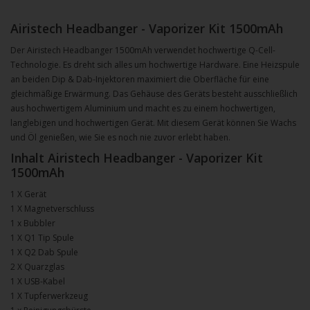
Airistech Headbanger - Vaporizer Kit 1500mAh
Der Airistech Headbanger 1500mAh verwendet hochwertige Q-Cell-
Technologie. Es dreht sich alles um hochwertige Hardware. Eine Heizspule
an beiden Dip & Dab-Injektoren maximiert die Oberfläche für eine
gleichmäßige Erwärmung. Das Gehäuse des Geräts besteht ausschließlich
aus hochwertigem Aluminium und macht es zu einem hochwertigen,
langlebigen und hochwertigen Gerät. Mit diesem Gerät können Sie Wachs
und Öl genießen, wie Sie es noch nie zuvor erlebt haben.
Inhalt Airistech Headbanger - Vaporizer Kit
1500mAh
1 X Gerät
1 X Magnetverschluss
1 x Bubbler
1 X Q1 Tip Spule
1 X Q2 Dab Spule
2 X Quarzglas
1 X USB-Kabel
1 X Tupferwerkzeug