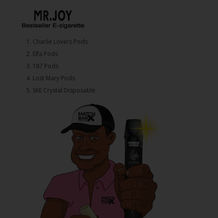
1.⁠ ⁠Charlie Lovers Pods
2.⁠ ⁠⁠Elfa Pods
3.⁠ ⁠⁠187 Pods
4.⁠ ⁠⁠Lost Mary Pods
5.⁠ ⁠⁠SKE Crystal Disposable