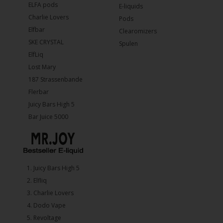
ELFA pods
E-liquids
Charlie Lovers
Pods
Elfbar
Clearomizers
SKE CRYSTAL
Spulen
ElfLiq
Lost Mary
187 Strassenbande
Flerbar
Juicy Bars High 5
Bar Juice 5000
1.⁠ ⁠Juicy Bars High 5
2.⁠ ⁠⁠Elfliq
3.⁠ ⁠⁠Charlie Lovers
4.⁠ ⁠⁠Dodo Vape
5. ⁠Revoltage