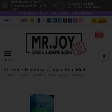
Bestellt vor 23:30 Uhr
Deutsche Post DHL
Lieferung nach Deutschland 1-2
+ 6500 DHL Packstations
Tage
10% RABATT
GESAMTE SORTIMENT
AUF DAS
MENU
Al Fakher Nikotinsalz Liquid Gum Mint
STARTSEITE
/
AL FAKHER NIKOTINSALZ LIQUID GUM MINT