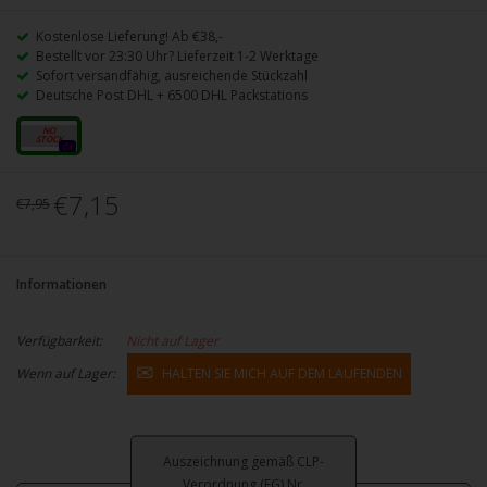
Kostenlose Lieferung! Ab €38,-
Bestellt vor 23:30 Uhr? Lieferzeit 1-2 Werktage
Sofort versandfähig, ausreichende Stückzahl
Deutsche Post DHL + 6500 DHL Packstations
20mg
0x
€7,15
€7,95
Informationen
Verfügbarkeit:
Nicht auf Lager
Wenn auf Lager:
HALTEN SIE MICH AUF DEM LAUFENDEN
Auszeichnung gemäß CLP-
Verordnung (EG) Nr.