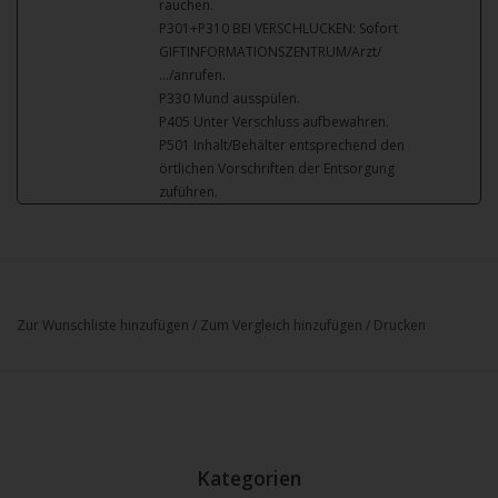
rauchen.
P301+P310 BEI VERSCHLUCKEN: Sofort
GIFTINFORMATIONSZENTRUM/Arzt/
…/anrufen.
P330 Mund ausspülen.
P405 Unter Verschluss aufbewahren.
P501 Inhalt/Behälter entsprechend den
örtlichen Vorschriften der Entsorgung
zuführen.
Zur Wunschliste hinzufügen
/
Zum Vergleich hinzufügen
/
Drucken
Kategorien