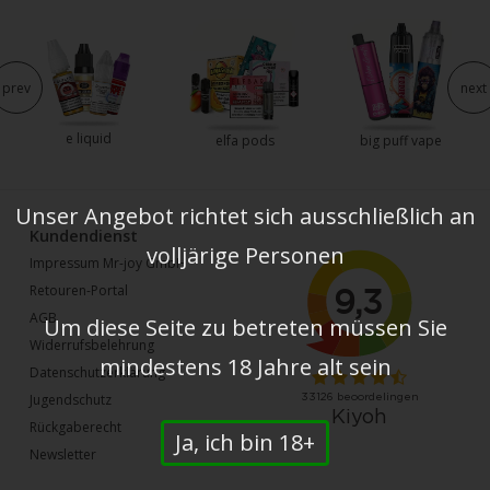
prev
next
e liquid
elfa pods
big puff vape
Unser Angebot richtet sich ausschließlich an
Kundendienst
volljärige Personen
Impressum Mr-joy GmbH
Retouren-Portal
AGB
Um diese Seite zu betreten müssen Sie
Widerrufsbelehrung
mindestens 18 Jahre alt sein
Datenschutzerklärung
Jugendschutz
Rückgaberecht
Ja, ich bin 18+
Newsletter