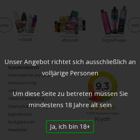
prev
next
e liquid
elfa pods
big puff vape
Unser Angebot richtet sich ausschließlich an
Kundendienst
volljärige Personen
Impressum Mr-joy GmbH
Retouren-Portal
AGB
Um diese Seite zu betreten müssen Sie
Widerrufsbelehrung
mindestens 18 Jahre alt sein
Datenschutzerklärung
Jugendschutz
Rückgaberecht
Ja, ich bin 18+
Newsletter