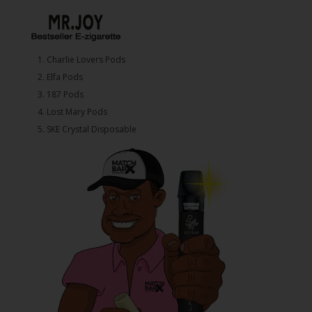
1.⁠ ⁠Charlie Lovers Pods
2.⁠ ⁠⁠Elfa Pods
3.⁠ ⁠⁠187 Pods
4.⁠ ⁠⁠Lost Mary Pods
5.⁠ ⁠⁠SKE Crystal Disposable