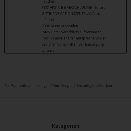
rauchen.
P301+P310 BEI VERSCHLUCKEN: Sofort
GIFTINFORMATIONSZENTRUM/Arzt/
…/anrufen.
P330 Mund ausspülen.
P405 Unter Verschluss aufbewahren.
P501 Inhalt/Behälter entsprechend den
örtlichen Vorschriften der Entsorgung
zuführen.
Zur Wunschliste hinzufügen
/
Zum Vergleich hinzufügen
/
Drucken
Kategorien