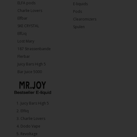
ELFA pods
E-liquids
Charlie Lovers
Pods
Elfbar
Clearomizers
SKE CRYSTAL
Spulen
ElfLiq
Lost Mary
187 Strassenbande
Flerbar
Juicy Bars High 5
Bar Juice 5000
1.⁠ ⁠Juicy Bars High 5
2.⁠ ⁠⁠Elfliq
3.⁠ ⁠⁠Charlie Lovers
4.⁠ ⁠⁠Dodo Vape
5. ⁠Revoltage