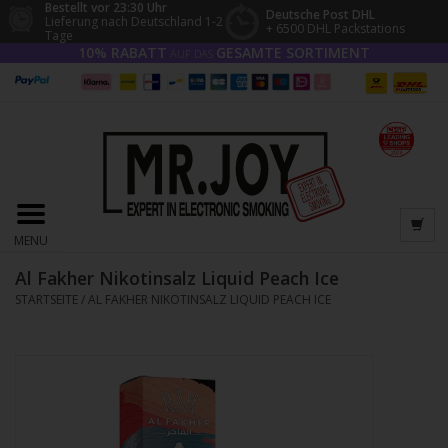
Bestellt vor 23:30 Uhr
Deutsche Post DHL
Lieferung nach Deutschland 1-2
+ 6500 DHL Packstations
Tage
10% RABATT
GESAMTE SORTIMENT
AUF DAS
MENU
Al Fakher Nikotinsalz Liquid Peach Ice
STARTSEITE
/
AL FAKHER NIKOTINSALZ LIQUID PEACH ICE