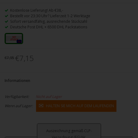
Kostenlose Lieferung! Ab €38,-
Bestellt vor 23:30 Uhr? Lieferzeit 1-2 Werktage
Sofort versandfähig, ausreichende Stückzahl
Deutsche Post DHL + 6500 DHL Packstations
20mg
0x
€7,15
€7,95
Informationen
Verfügbarkeit:
Nicht auf Lager
Wenn auf Lager:
HALTEN SIE MICH AUF DEM LAUFENDEN
Auszeichnung gemäß CLP-
Verordnung (EG) Nr.