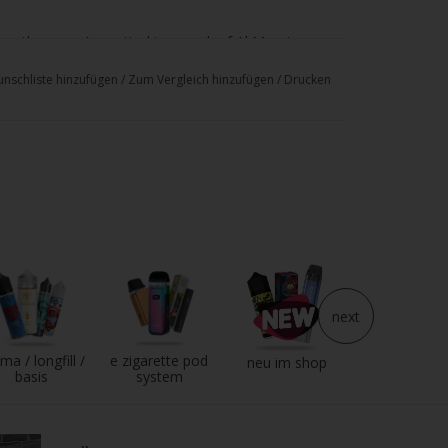
smooth vapor.
A practical two-pack of Al Massiva
tungen haben die Al Massiva Pods?
nschliste hinzufügen
/
Zum Vergleich hinzufügen
/
Drucken
gen haben die Al Massiva
neis
next
ma / longfill /
e zigarette pod
e liquid
neu im shop
basis
system