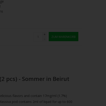
age
l
ns
+
ZUM WARENKORB
-
 (2 pcs) - Sommer in Beirut
 delicious flavors and contain 17mg/ml (1.7%)
 Massiva pod contains 2ml of liquid for up to 600