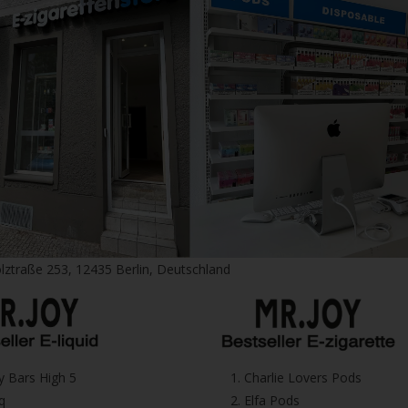
P270 Bei Gebrauch n
P301+P310 BEI VE
GIFTINFORMATION
P330 Mund ausspül
P405 Unter Verschl
P501 Inhalt/Behälte
der Entsorgung zuf
lztraße 253, 12435 Berlin, Deutschland
icy Bars High 5
1.⁠ ⁠Charlie Lovers Pods
iq
2.⁠ ⁠⁠Elfa Pods