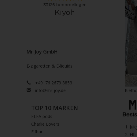
Mr-Joy GmbH
E-zigaretten & E-liquids
+49176 2679 8853
info@mr-joy.de
Kiefho
TOP 10 MARKEN
ELFA pods
Charlie Lovers
1.⁠ ⁠Ju
Elfbar
2.⁠ ⁠⁠Elfl