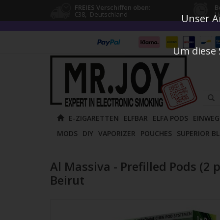
FREIES Verschiffen oben:
B
€38,- Deutschland
L
Unser An
Um diese 
Verw
E-ZIGARETTEN
ELFBAR
ELFA PODS
EINWEG
die
MODS
DIY
VAPORIZER
POUCHES
SUPERIOR B
Pfeile
nach
oben
Al Massiva - Prefilled Pods (2 
und
Beirut
unten
um
das