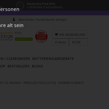
Deutsche Post DHL
tc.
+ 6500 DHL Packstations
 Personen
Mein Konto / Kundenkonto anlegen
e alt sein
IHR WARENKORB
0
items
€0,00
EN / CLEAROMIZER
BATTERIEN/LADEGERÄTE
HOP
BESTSELLERS
BLOGS
TE
/
AL MASSIVA - PREFILLED PODS (2 PCS) - SOMMER IN BEIRUT