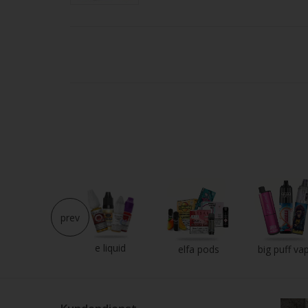
Strei
verw
prev
e liquid
neu im shop
elfa pods
big puff va