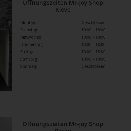
Öffnungszeiten Mr-joy Shop
emäß CLP-Verordnung
Kleve
. 1272/2008
Montag:
Geschlossen
Dienstag:
10:00 - 18:00
Mittwochs:
10:00 - 18:00
Donnerstag:
10:00 - 18:00
Freitag:
10:00 - 18:00
schlucken.
Samstag:
10:00 - 18:00
hädlich bei Hautkontakt.
Sonntag:
Geschlossen
Wasserorganismen, mit langfristiger
Rat erforderlich, Verpackung oder
tt bereithalten.
die Hände von Kindern gelangen.
Öffnungszeiten Mr-joy Shop
h … gründlich waschen.
Berlin