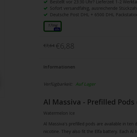
gbare
Bestellt vor 23:30 Uhr? Lieferzeit 1-2 Werkt
Sofort versandfähig, ausreichende Stückzah
nis
Deutsche Post DHL + 6500 DHL Packstatio
uwählen.
ke
17mg
68x
betaste,
€6,88
€7,64
ewählten
Informationen
rgebnis
Verfügbarkeit:
Auf Lager
gen.
tzer
Al Massiva - Prefilled Pods
hgeräten
Watermelon Ice
en
h-
Al Massiva's prefilled pods are available in ten
nicotine. They also fit the Elfa battery. Each Al