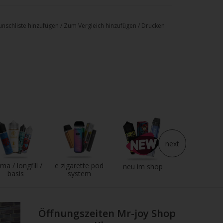
nschliste hinzufügen
/
Zum Vergleich hinzufügen
/
Drucken
emäß CLP-Verordnung
. 1272/2008
next
ma / longfill /
e zigarette pod
e liquid
neu im shop
basis
system
Öffnungszeiten Mr-joy Shop
schlucken.