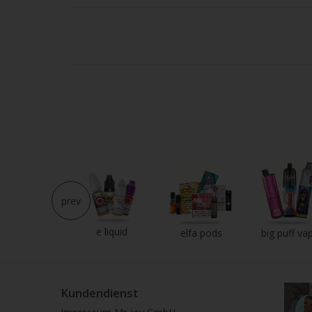
Strei
verw
prev
e liquid
neu im shop
elfa pods
big puff va
Kundendienst