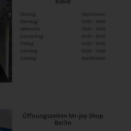
Kleve
hädlich bei Hautkontakt.
Wasserorganismen, mit langfristiger
Montag:
Geschlossen
Dienstag:
10:00 - 18:00
Mittwochs:
10:00 - 18:00
Donnerstag:
10:00 - 18:00
Freitag:
10:00 - 18:00
Rat erforderlich, Verpackung oder
Samstag:
10:00 - 18:00
tt bereithalten.
Sonntag:
Geschlossen
die Hände von Kindern gelangen.
h … gründlich waschen.
icht essen, trinken oder rauchen.
RSCHLUCKEN: Sofort
SZENTRUM/Arzt/…/anrufen.
en.
uss aufbewahren.
r entsprechend den örtlichen Vorschriften
Öffnungszeiten Mr-joy Shop
ühren.
Berlin