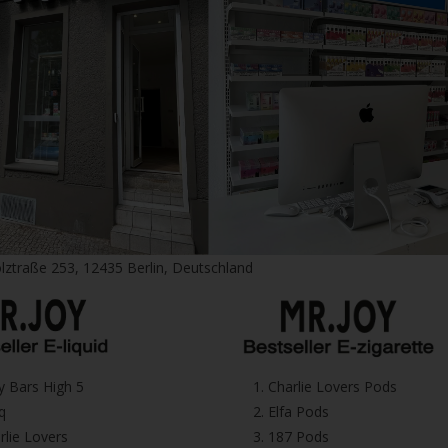
lztraße 253, 12435 Berlin, Deutschland
icy Bars High 5
1.⁠ ⁠Charlie Lovers Pods
iq
2.⁠ ⁠⁠Elfa Pods
harlie Lovers
3.⁠ ⁠⁠187 Pods