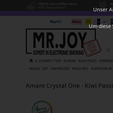
FREIES Verschiffen oben:
B
€38,- Deutschland
L
Unser An
Um diese 
Verw
E-ZIGARETTEN
ELFBAR
ELFA PODS
EINWEG
die
MODS
DIY
VAPORIZER
POUCHES
SUPERIOR B
Pfeile
nach
oben
Amare Crystal One - Kiwi Passi
und
unten
um
das