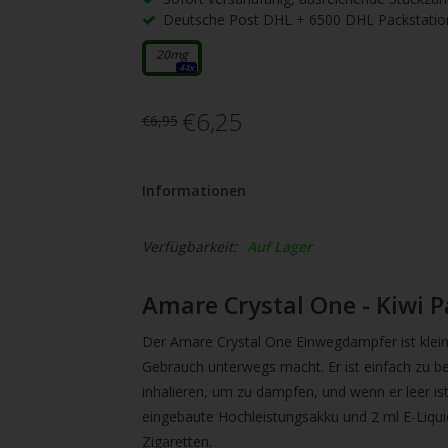
gbare
Deutsche Post DHL + 6500 DHL Packstatio
nis
uwählen.
20mg
44x
ke
€6,25
€6,95
betaste,
Informationen
ewählten
rgebnis
Verfügbarkeit:
Auf Lager
gen.
Amare Crystal One - Kiwi P
tzer
Der Amare Crystal One Einwegdampfer ist klein
hgeräten
Gebrauch unterwegs macht. Er ist einfach zu 
en
inhalieren, um zu dampfen, und wenn er leer is
h-
eingebaute Hochleistungsakku und 2 ml E-Liquid
Zigaretten.