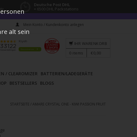
Deutsche Post DHL
tc.
+ 6500 DHL Packstations
 Personen
Mein Konto / Kundenkonto anlegen
e alt sein
IHR WARENKORB
0
items
€0,00
EN / CLEAROMIZER
BATTERIEN/LADEGERÄTE
HOP
BESTSELLERS
BLOGS
STARTSEITE
/
AMARE CRYSTAL ONE - KIWI PASSION FRUIT
age
l