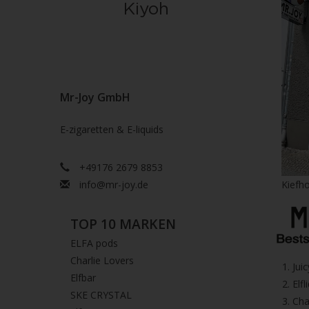
Mr-Joy GmbH
E-zigaretten & E-liquids
+49176 2679 8853
info@mr-joy.de
Kiefho
TOP 10 MARKEN
ELFA pods
Charlie Lovers
1.⁠ ⁠Ju
Elfbar
2.⁠ ⁠⁠Elfl
SKE CRYSTAL
3.⁠ ⁠⁠C