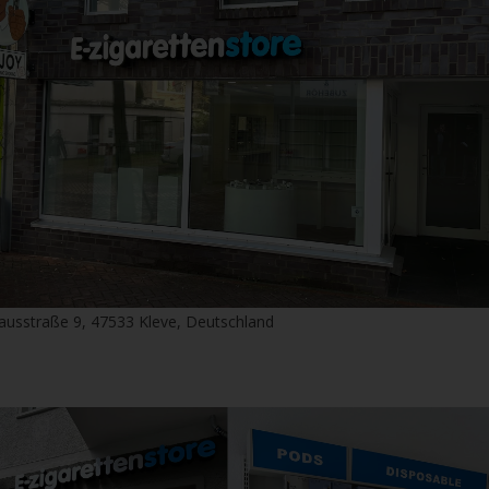
H312 Gesundheitssc
H412 Schädlich für 
Wirkung.
P-Sätze:
P101 Ist ärztlicher 
Kennzeichnungsetike
P102 Darf nicht in 
P264 Nach Gebrauc
P270 Bei Gebrauch n
P301+P310 BEI VE
ausstraße 9, 47533 Kleve, Deutschland
GIFTINFORMATION
P330 Mund ausspül
P405 Unter Verschl
P501 Inhalt/Behälte
der Entsorgung zuf