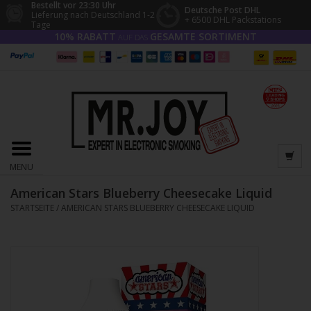
Bestellt vor 23:30 Uhr
Deutsche Post DHL
Lieferung nach Deutschland 1-2
+ 6500 DHL Packstations
Tage
10% RABATT
GESAMTE SORTIMENT
AUF DAS
MENU
American Stars Blueberry Cheesecake Liquid
STARTSEITE
/
AMERICAN STARS BLUEBERRY CHEESECAKE LIQUID