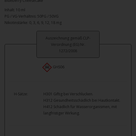
Blueberry Cheesecake
Inhalt: 10 ml
PG / VG-Verhältnis: 50PG / 50VG
Nikotinstärke: 0, 3, 6, 9, 12, 18 mg
Auszeichnung gemäß CLP-
Verordnung (EG) Nr.
1272/2008
GHS06
H-Sätze:
H301 Giftig bei Verschlucken.
H312 Gesundheitsschädlich bei Hautkontakt.
H412 Schädlich für Wasserorganismen, mit
langfristiger Wirkung.