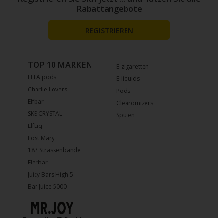
Rabattangebote
REGISTRIEREN
TOP 10 MARKEN
E-zigaretten
ELFA pods
E-liquids
Charlie Lovers
Pods
Elfbar
Clearomizers
SKE CRYSTAL
Spulen
ElfLiq
Lost Mary
187 Strassenbande
Flerbar
Juicy Bars High 5
Bar Juice 5000