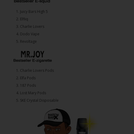
1.⁠ ⁠Juicy Bars High 5
2.⁠ ⁠⁠Elfliq
3.⁠ ⁠⁠Charlie Lovers
4.⁠ ⁠⁠Dodo Vape
5. ⁠Revoltage
1.⁠ ⁠Charlie Lovers Pods
2.⁠ ⁠⁠Elfa Pods
3.⁠ ⁠⁠187 Pods
4.⁠ ⁠⁠Lost Mary Pods
5.⁠ ⁠⁠SKE Crystal Disposable