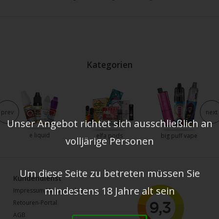
Kategorien
prev
next
Unser Angebot richtet sich ausschließlich an
e liquid
elfa pods
big puff vape
volljärige Personen
Um diese Seite zu betreten müssen Sie
Kundendienst
mindestens 18 Jahre alt sein
Impressum Mr-joy GmbH
Retouren-Portal
AGB