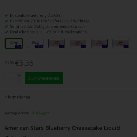
Kostenlose Lieferung! Ab €38,-
Bestellt vor 23:30 Uhr? Lieferzeit 1-2 Werktage
Sofort versandfähig, ausreichende Stückzahl
Deutsche Post DHL + 6500 DHL Packstations
0mg
3mg
6mg
9mg
12mg
18mg
74x
222x
0x
0x
0x
0x
€5,35
€5,95
+
ZUM WARENKORB
-
Informationen
Verfügbarkeit:
Auf Lager
American Stars Blueberry Cheesecake Liquid