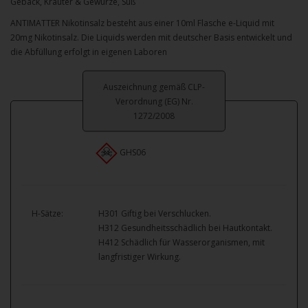
Gebäck, Kräuter & Gewürze, Süß
ANTIMATTER Nikotinsalz besteht aus einer 10ml Flasche e-Liquid mit
20mg Nikotinsalz. Die Liquids werden mit deutscher Basis entwickelt und
die Abfüllung erfolgt in eigenen Laboren
Auszeichnung gemäß CLP-
Verordnung (EG) Nr.
1272/2008
GHS06
H-Sätze:
H301 Giftig bei Verschlucken.
H312 Gesundheitsschädlich bei Hautkontakt.
H412 Schädlich für Wasserorganismen, mit
langfristiger Wirkung.