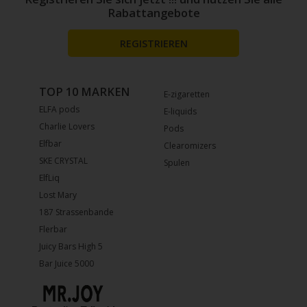
Rabattangebote
REGISTRIEREN
TOP 10 MARKEN
E-zigaretten
ELFA pods
E-liquids
Charlie Lovers
Pods
Elfbar
Clearomizers
SKE CRYSTAL
Spulen
ElfLiq
Lost Mary
187 Strassenbande
Flerbar
Juicy Bars High 5
Bar Juice 5000