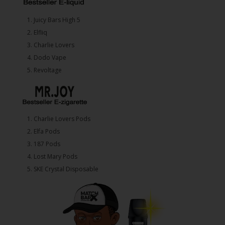
1.⁠ ⁠Juicy Bars High 5
2.⁠ ⁠⁠Elfliq
3.⁠ ⁠⁠Charlie Lovers
4.⁠ ⁠⁠Dodo Vape
5. ⁠Revoltage
1.⁠ ⁠Charlie Lovers Pods
2.⁠ ⁠⁠Elfa Pods
3.⁠ ⁠⁠187 Pods
4.⁠ ⁠⁠Lost Mary Pods
5.⁠ ⁠⁠SKE Crystal Disposable