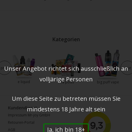
Kategorien
Unser Angebot richtet sich ausschließlich an
prev
next
volljärige Personen
e liquid
elfa pods
big puff vape
Um diese Seite zu betreten müssen Sie
Kundendienst
mindestens 18 Jahre alt sein
Impressum Mr-joy GmbH
Retouren-Portal
Ja, ich bin 18+
AGB