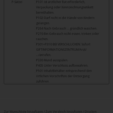
P-Sätze:
P101 Ist ärztlicher Rat erforderlich,
Verpackung oder Kennzeichnungsetikett
bereithalten.
P102 Darf nicht in die Hände von Kindern
gelangen.
P264 Nach Gebrauch … gründlich waschen.
P270 Bei Gebrauch nicht essen, trinken oder
rauchen.
P301+P310 BEI VERSCHLUCKEN: Sofort
GIFTINFORMATIONSZENTRUM/Arzt/
…/anrufen.
P330 Mund ausspülen.
P405 Unter Verschluss aufbewahren.
P501 Inhalt/Behälter entsprechend den
örtlichen Vorschriften der Entsorgung
zuführen.
Zur Wunschliste hinzufügen
/
Zum Vergleich hinzufügen
/
Drucken