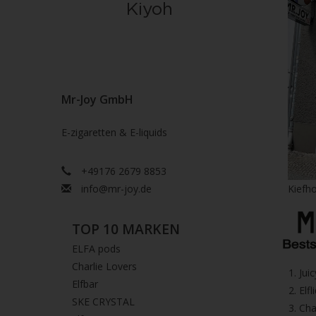
Mr-Joy GmbH
E-zigaretten & E-liquids
+49176 2679 8853
info@mr-joy.de
Kiefho
TOP 10 MARKEN
ELFA pods
Charlie Lovers
1.⁠ ⁠Ju
Elfbar
2.⁠ ⁠⁠Elfl
SKE CRYSTAL
3.⁠ ⁠⁠C