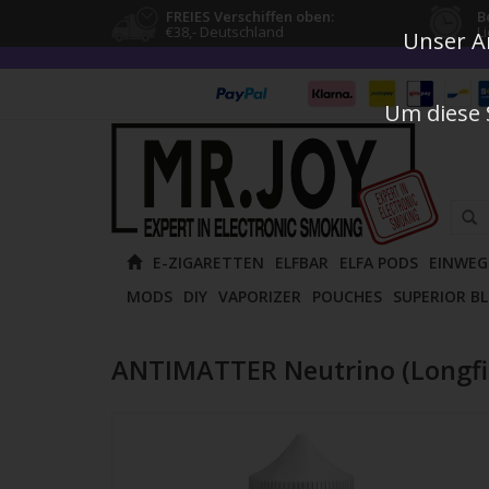
FREIES Verschiffen oben:
B
€38,- Deutschland
L
Unser An
Um diese 
Verw
E-ZIGARETTEN
ELFBAR
ELFA PODS
EINWEG
die
MODS
DIY
VAPORIZER
POUCHES
SUPERIOR B
Pfeile
nach
oben
ANTIMATTER Neutrino (Longfil
und
unten
um
das