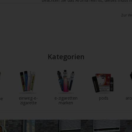
beachten Sie das Aroma rein ist, dieses muss 
chgesten
verdampfen.
enden.
Zur Wu
Kategorien
einweg-e-
e-zigaretten
pods
aro
pe
zigarette
marken