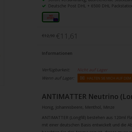
gbare
Deutsche Post DHL + 6500 DHL Packstatio
nis
uwählen.
10ml
0x
ke
€11,61
€12,90
betaste,
Informationen
ewählten
rgebnis
Verfügbarkeit:
Nicht auf Lager
Wenn auf Lager:
HALTEN SIE MICH AUF DE
gen.
tzer
ANTIMATTER Neutrino (Long
hgeräten
Honig, Johannisbeere, Menthol, Minze
en
ANTIMATTER (Longfill) bestehen aus 120ml Fla
h-
mit einer deutschen Basis entwickelt und die Ab