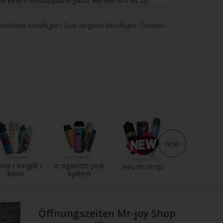
mit einem Basisliquid ergänzt werden um es zu
nschliste hinzufügen
/
Zum Vergleich hinzufügen
/
Drucken
next
ma / longfill /
e zigarette pod
e liquid
neu im shop
basis
system
Öffnungszeiten Mr-joy Shop