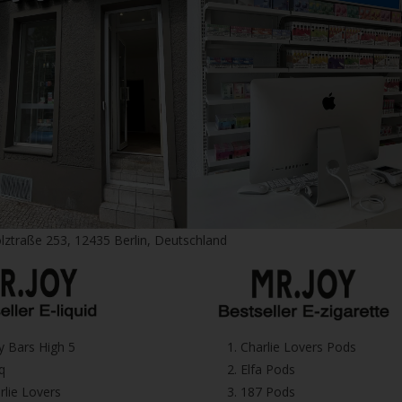
lztraße 253, 12435 Berlin, Deutschland
icy Bars High 5
1.⁠ ⁠Charlie Lovers Pods
iq
2.⁠ ⁠⁠Elfa Pods
harlie Lovers
3.⁠ ⁠⁠187 Pods