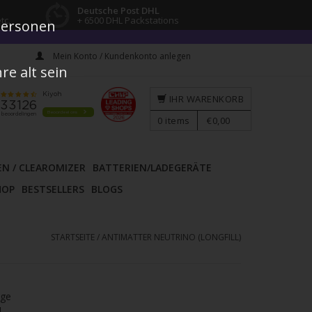
Deutsche Post DHL
tc.
+ 6500 DHL Packstations
 Personen
Mein Konto / Kundenkonto anlegen
e alt sein
IHR WARENKORB
0
items
€0,00
EN / CLEAROMIZER
BATTERIEN/LADEGERÄTE
HOP
BESTSELLERS
BLOGS
STARTSEITE
/
ANTIMATTER NEUTRINO (LONGFILL)
age
l