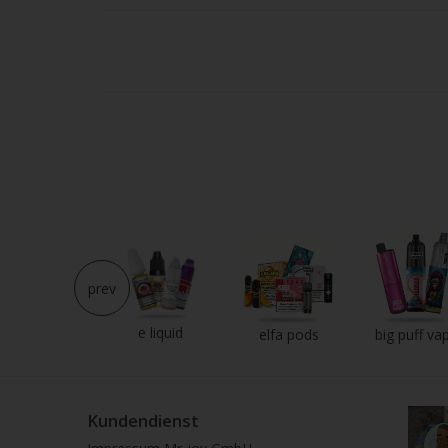
Strei
verw
prev
e liquid
neu im shop
elfa pods
big puff va
Kundendienst