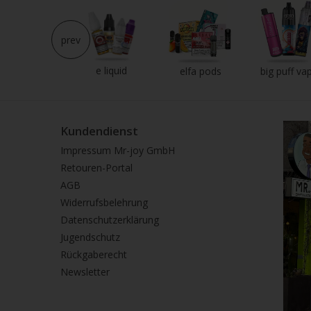
prev
e liquid
neu im shop
elfa pods
big puff va
Kundendienst
Impressum Mr-joy GmbH
Retouren-Portal
AGB
Widerrufsbelehrung
Datenschutzerklärung
Jugendschutz
Rückgaberecht
Newsletter