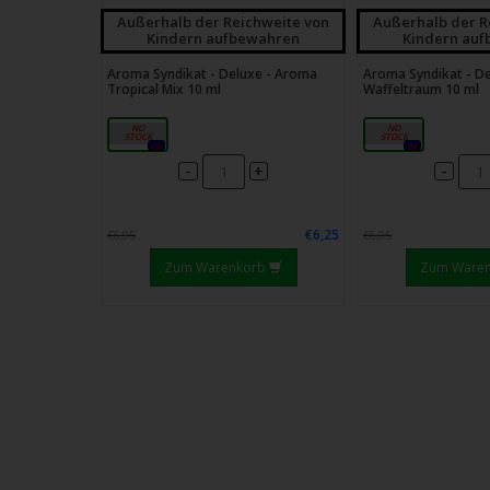
Außerhalb der Reichweite von
Außerhalb der R
Kindern aufbewahren
Kindern au
Aroma Syndikat - Deluxe - Aroma
Aroma Syndikat - D
Tropical Mix 10 ml
Waffeltraum 10 ml
10ml
10ml
0x
0x
-
-
+
€6,25
€6,95
€6,95
Zum Warenkorb
Zum Ware