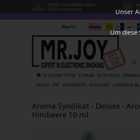
FREIES Verschiffen oben:
B
€38,- Deutschland
L
Unser An
Um diese 
Verw
E-ZIGARETTEN
ELFBAR
ELFA PODS
EINWEG
die
MODS
DIY
VAPORIZER
POUCHES
SUPERIOR B
Pfeile
nach
oben
Aroma Syndikat - Deluxe - Ar
und
Himbeere 10 ml
unten
um
das