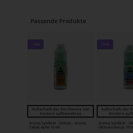
Strei
verw
Passende Produkte
-10%
-10%
Außerhalb der Reichweite von
Außerhalb der R
Kindern aufbewahren
Kindern au
Aroma Syndikat - Deluxe - Aroma
Aroma Syndikat - D
Tabak Apfel 10 ml
Ultimate Berrys 10 