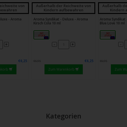
eichweite von
Außerhalb der Reichweite von
Außerhalb de
fbewahren
Kindern aufbewahren
Kindern 
eluxe - Aroma
Aroma Syndikat - Deluxe - Aroma
Aroma Syndikat 
Kirsch Cola 10 ml
Blue Love 10 ml
10ml
10ml
0x
0x
-
-
+
+
€6,25
€6,25
€6,95
€6,95
nkorb
Zum Warenkorb
Zum W
Kategorien