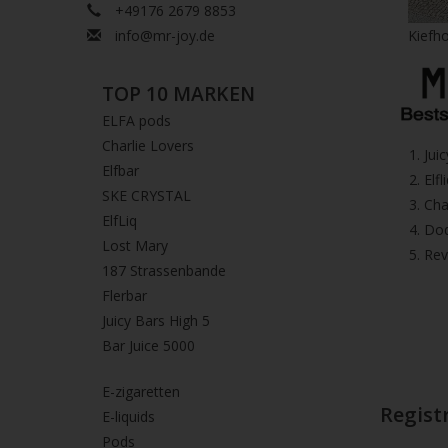
+49176 2679 8853
info@mr-joy.de
Kiefho
TOP 10 MARKEN
ELFA pods
Charlie Lovers
1.⁠ ⁠Ju
Elfbar
2.⁠ ⁠⁠Elfl
SKE CRYSTAL
3.⁠ ⁠⁠C
ElfLiq
4.⁠ ⁠⁠
Lost Mary
5. ⁠Re
187 Strassenbande
Flerbar
Juicy Bars High 5
Bar Juice 5000
E-zigaretten
Registr
E-liquids
Pods