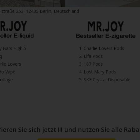
lztraße 253, 12435 Berlin, Deutschland
icy Bars High 5
1.⁠ ⁠Charlie Lovers Pods
iq
2.⁠ ⁠⁠Elfa Pods
harlie Lovers
3.⁠ ⁠⁠187 Pods
Dodo Vape
4.⁠ ⁠⁠Lost Mary Pods
voltage
5.⁠ ⁠⁠SKE Crystal Disposable
ieren Sie sich jetzt !!! und nutzen Sie alle Ra