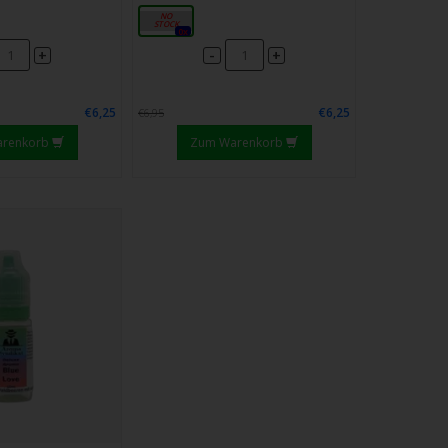
10ml
0x
-
+
+
€6,25
€6,25
€6,95
arenkorb
Zum Warenkorb