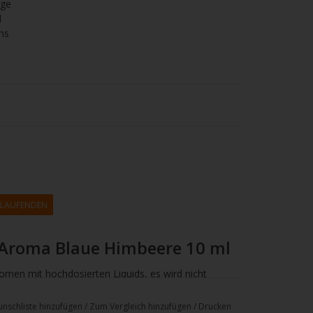
age
l
ns
M LAUFENDEN
 Aroma Blaue Himbeere 10 ml
men mit hochdosierten Liquids, es wird nicht
en das Aroma mit einer
Base oder einem
nschliste hinzufügen
/
Zum Vergleich hinzufügen
/
Drucken
. Die vom Hersteller empfohlene Dosierung