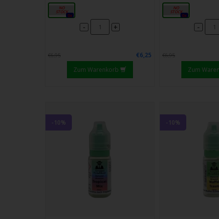
10ml
10ml
0x
0x
-
-
+
€6,25
€6,95
€6,95
Zum Warenkorb
Zum Ware
-10%
-10%