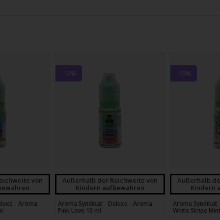
chgesten
beträgt 10%.
enden.
-10%
-10%
eichweite von
Außerhalb der Reichweite von
Außerhalb de
fbewahren
Kindern aufbewahren
Kindern 
eluxe - Aroma
Aroma Syndikat - Deluxe - Aroma
Aroma Syndikat 
ml
Pink Love 10 ml
White Stripe Min