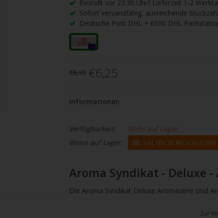
gbare
Bestellt vor 23:30 Uhr? Lieferzeit 1-2 Werkt
Sofort versandfähig, ausreichende Stückzah
nis
Deutsche Post DHL + 6500 DHL Packstatio
uwählen.
ke
10ml
0x
betaste,
€6,25
€6,95
ewählten
Informationen
rgebnis
Verfügbarkeit:
Nicht auf Lager
gen.
Wenn auf Lager:
HALTEN SIE MICH AUF DE
tzer
Aroma Syndikat - Deluxe -
hgeräten
en
Die Aroma Syndikat Deluxe Aromaserie sind Aro
h-
empfohlen, sie alleine zu verwenden. Sie sollt
Zur Wu
Nikotinverstärke
r in einer
Mixing Bottle
mischen