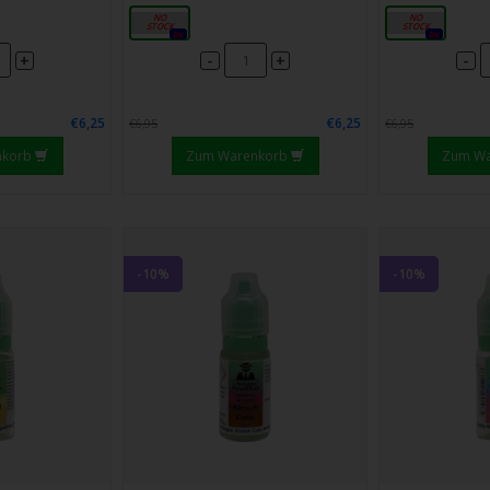
10ml
10ml
0x
0x
-
-
+
+
€6,25
€6,25
€6,95
€6,95
nkorb
Zum Warenkorb
Zum W
-10%
-10%