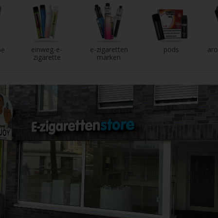
einweg-e-
e-zigaretten
pods
aro
pe
zigarette
marken