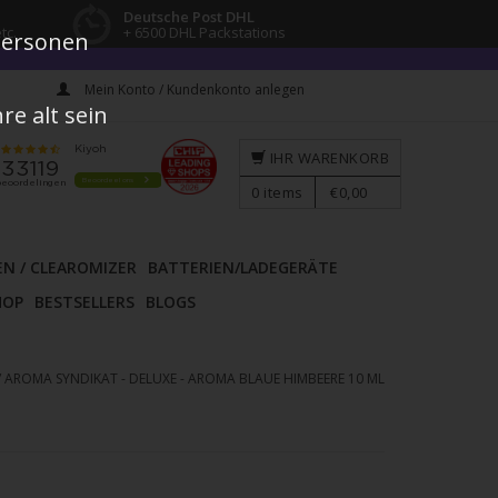
Deutsche Post DHL
tc.
+ 6500 DHL Packstations
 Personen
Mein Konto / Kundenkonto anlegen
e alt sein
IHR WARENKORB
0
items
€0,00
EN / CLEAROMIZER
BATTERIEN/LADEGERÄTE
HOP
BESTSELLERS
BLOGS
/
AROMA SYNDIKAT - DELUXE - AROMA BLAUE HIMBEERE 10 ML