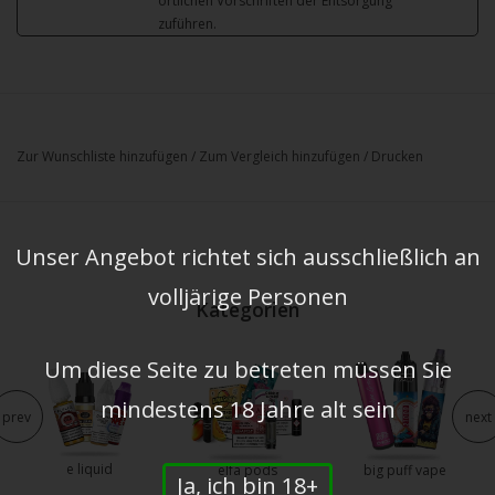
örtlichen Vorschriften der Entsorgung
zuführen.
Zur Wunschliste hinzufügen
/
Zum Vergleich hinzufügen
/
Drucken
Unser Angebot richtet sich ausschließlich an
volljärige Personen
Kategorien
Um diese Seite zu betreten müssen Sie
mindestens 18 Jahre alt sein
prev
next
e liquid
elfa pods
big puff vape
Ja, ich bin 18+