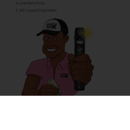
4.⁠ ⁠⁠Lost Mary Pods
5.⁠ ⁠⁠SKE Crystal Disposable
E-Zigarette vs. Tabakzigarette
Was ist Nikotinsalz und wie unterscheidet es sich von Freebase?