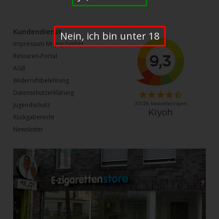
Kundendienst
Nein, ich bin unter 18
Impressum Mr-joy GmbH
Retouren-Portal
AGB
Widerrufsbelehrung
Datenschutzerklärung
Jugendschutz
Rückgaberecht
Newsletter