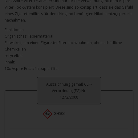
Die Aspire Vilter-Ersatzfilter sind nur für die Verwendung mit dem Aspire
Vilter Pod-System konzipiert. Diese sind so konzipiert, dass sie das Gefühl
eines Zigarettenfilters für den dringend benötigten Nikotinentzug perfekt
nachahmen.
Funktionen:
Organisches Papiermaterial
Entwickelt, um einen Zigarettenfilter nachzuahmen, ohne schädliche
Chemikalien
recycelbar
Inhalt:
10x Aspire Ersatzfilzpapierfilter
Auszeichnung gemäß CLP-
Verordnung (EG) Nr.
1272/2008
GHS06