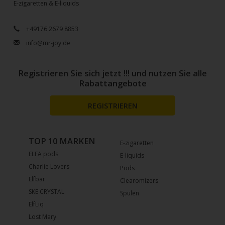
E-zigaretten & E-liquids
+49176 2679 8853
info@mr-joy.de
Registrieren Sie sich jetzt !!! und nutzen Sie alle
Rabattangebote
REGISTRIEREN
TOP 10 MARKEN
E-zigaretten
ELFA pods
E-liquids
Charlie Lovers
Pods
Elfbar
Clearomizers
SKE CRYSTAL
Spulen
ElfLiq
Lost Mary