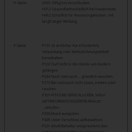
H-Sätze:
H301 Giftig bei Verschlucken.
H312 Gesundheitsschädlich bei Hautkontakt.
H412 Schädlich für Wasserorganismen, mit
langfristiger Wirkung.
P-Sätze:
P101 Ist ärztlicher Rat erforderlich,
Verpackung oder Kennzeichnungsetikett
bereithalten.
P102 Darf nicht in die Hände von Kindern
gelangen.
P264 Nach Gebrauch … gründlich waschen.
P270 Bei Gebrauch nicht essen, trinken oder
rauchen.
P301+P310 BEI VERSCHLUCKEN: Sofort
GIFTINFORMATIONSZENTRUM/Arzt/
…/anrufen.
P330 Mund ausspülen.
P405 Unter Verschluss aufbewahren.
P501 Inhalt/Behälter entsprechend den