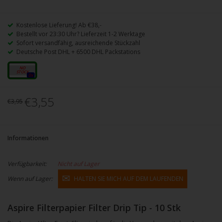
Kostenlose Lieferung! Ab €38,-
Bestellt vor 23:30 Uhr? Lieferzeit 1-2 Werktage
Sofort versandfähig, ausreichende Stückzahl
Deutsche Post DHL + 6500 DHL Packstations
Weiß
0x
€3,55
€3,95
Informationen
Verfügbarkeit:
Nicht auf Lager
Wenn auf Lager:
HALTEN SIE MICH AUF DEM LAUFENDEN
Aspire Filterpapier Filter Drip Tip - 10 Stk